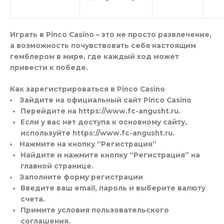
Играть в Pinco Casino – это не просто развлечение,
а возможность почувствовать себя настоящим
гемблером в мире, где каждый ход может
привести к победе.
Как зарегистрироваться в Pinco Casino
Зайдите на официальный сайт Pinco Casino
Перейдите на https://www.fc-angusht.ru.
Если у вас нет доступа к основному сайту,
используйте https://www.fc-angusht.ru.
Нажмите на кнопку “Регистрация”
Найдите и нажмите кнопку “Регистрация” на
главной странице.
Заполните форму регистрации
Введите ваш email, пароль и выберите валюту
счета.
Примите условия пользовательского
соглашения.