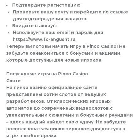
Подтвердите регистрацию
Проверьте вашу почту и перейдите по ссылке
для подтверждения аккаунта.
Войдите в аккаунт
Используйте ваш email и пароль для
https://www.fc-angusht.ru.
Теперь вы готовы начать игру в Pinco Casino! Не
забудьте ознакомиться с бонусами и акциями,
которые доступны для новых игроков.
Популярные игры на Pinco Casino
Слоты
На пинко казино официальное сайте
представлены сотни слотов от ведущих
разработчиков. От классических игровых
автоматов до современных видеослотов с
увлекательными сюжетами и бонусными раундами
– здесь каждый найдет свою удачу. Не забудьте
воспользоваться пинко зеркалом для доступа к
игре в любое время.