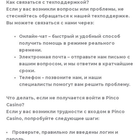
Как связаться с техподдержкой?
Если у вас возникли вопросы или проблемы, не
стесняйтесь обращаться к нашей техподдержке.
Вы можете связаться с нами через:
Онлайн-чат – быстрый и удобный способ
получить помощь в режиме реального
времени.
Электронная почта – отправьте нам письмо с
вашим вопросом, и мы ответим в кратчайшие
сроки.
Телефон – позвоните нам, и наши
специалисты помогут вам решить проблему.
Что делать, если не получается войти в Pinco
Casino?
Если у вас возникли трудности с входом в Pinco
Casino, попробуйте следующие шаги:
Проверьте, правильно ли введены логин и
пароль.