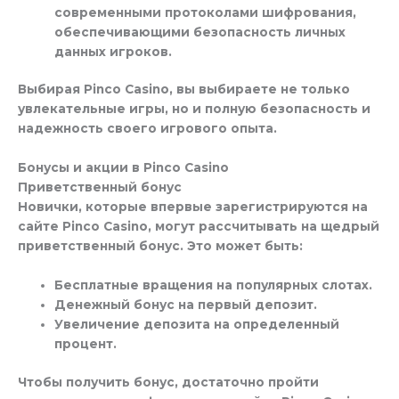
современными протоколами шифрования,
обеспечивающими безопасность личных
данных игроков.
Выбирая Pinco Casino, вы выбираете не только
увлекательные игры, но и полную безопасность и
надежность своего игрового опыта.
Бонусы и акции в Pinco Casino
Приветственный бонус
Новички, которые впервые зарегистрируются на
сайте Pinco Casino, могут рассчитывать на щедрый
приветственный бонус. Это может быть:
Бесплатные вращения на популярных слотах.
Денежный бонус на первый депозит.
Увеличение депозита на определенный
процент.
Чтобы получить бонус, достаточно пройти