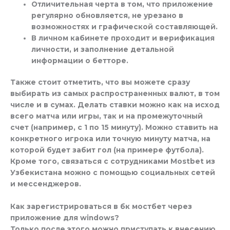
Отличительная черта в том, что приложение
регулярно обновляется, не урезано в
возможностях и графической составляющей.
В личном кабинете проходит и верификация
личности, и заполнение детальной
информации о бетторе.
Также стоит отметить, что вы можете сразу
выбирать из самых распространенных валют, в том
числе и в сумах. Делать ставки можно как на исход
всего матча или игры, так и на промежуточный
счет (например, с 1 по 15 минуту). Можно ставить на
конкретного игрока или точную минуту матча, на
которой будет забит гол (на примере футбола).
Кроме того, связаться с сотрудниками Mostbet из
Узбекистана можно с помощью социальных сетей
и мессенджеров.
Как зарегистрироваться в бк мостбет через
приложение для windows?
Только после этого можно приступать к внесению