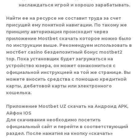
наслаждаться игрой и хорошо зарабатывать.
Найти ее на ресурсе не составит труда за счет
присущей ему понятной навигации. По такому же
принципу авторизация происходит через
приложение Mostbet скачать которое можно было
по инструкции выше. Рекомендуем использовать в
мостбет casino бездепозитный бонус mostbet2
top. Пока установщик будет загружаться на
устройство юзера, он может ознакомиться с
официальной инструкцией на той же странице. Вы
можете вносить средства с помощью кредитной
карты, дебетовой карты или электронного
кошелька.
Приложение Mostbet UZ скачать на Андроид APK,
Айфон IOS
Для скачивания необходимо посетить
официальный сайт и перейти в соответствующий
раздел. После нажатия на кнопку «скачать»