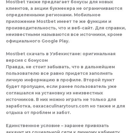
Mostbet также предлагает бонусы для новых
клиентов, а акции букмекера не ограничиваются
определенными регионами. Мобильное
приложение Mostbet имеет те же функции и
производительность, что и веб-сайт. Для справки,
неизвестными называются все источники, кроме
официального Google Play.
Mostbet скачать в Узбекистане: оригинальная
версия с бонусом
Правда, не стоит забывать, что в дальнейшем
пользователю все равно придется заполнять
личную информацию в профиле. Второй пункт
будет пропущен, если ранее пользователь уже
соглашался на установку из неизвестных
источников. В них можно играть не только для
заработка, oaxacaculinarytours.com но также и для
отдыха от проблем и забот.
Единственное условие – заранее привязать
аккаунт из социальной сети к личному кабинету