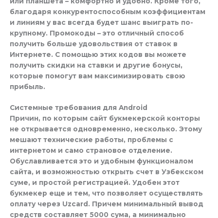
или планшета – комфортно и удобно. Кроме того,
благодаря конкурентоспособным коэффициентам
и линиям у вас всегда будет шанс выиграть по-
крупному. Промокоды – это отличный способ
получить больше удовольствия от ставок в
Интернете. С помощью этих кодов вы можете
получить скидки на ставки и другие бонусы,
которые помогут вам максимизировать свою
прибыль.
Системные требования для Android
Причин, по которым сайт букмекерской конторы
не открывается одновременно, несколько. Этому
мешают технические работы, проблемы с
интернетом и само страновое отделение.
Обуславливается это и удобным функционалом
сайта, и возможностью открыть счет в Узбекском
суме, и простой регистрацией. Удобен этот
букмекер еще и тем, что позволяет осуществлять
оплату через Uzcard. Причем минимальный вывод
средств составляет 5000 сума, а минимально