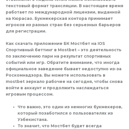
текстовый формат трансляции. В настоящее время
работает по международной лицензии, выданной
на Кюрасао. Букмекерская контора принимает
игроков из разных стран без серьезных барьеров
для регистрации.
Как скачать приложение БК Мостбет на IOS
Спортивный беттинг в Mostbet – это деятельность
по заключению пари на результат спортивных
событий или игр. Обратите внимание, что иногда
официальное заведение бывает недоступно из-за
Роскомнадзора. Вы можете использовать в
mostbet зеркало рабочее на сегодня, чтобы снова
войти в аккаунт и продолжить наслаждаться
игровым процессом.
Что важно, это один из немногих букмекеров,
который позаботился о пользователях из
Узбекистана.
То значит, что Мостбет будет всегда