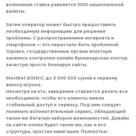
возможная ставка равняется 1000 национальной
валюты.
Затем оператор может быстро предоставить
необходимую информацию для решения
проблемы. С распространением интернета и
смартфонов — это перестало быть проблемой.
Однако, государственные органы вплотную
занялись контролем онлайн букмекерских контор,
зачастую просто блокируя сайты.
Mostbet БОНУС: до 3 000 000 сумов к первому
взносу игрока.
Несмотря на это, заведение старается делать все
необходимое, чтобы его клиенты имели
стабильный доступ к сервису. Под ним следует
понимать вспомогательный сервис, обладающий
таким же богатым набором возможностей. Дизайн
на сайте-копии будет таким же, как и его
структура, простая навигация. Полностью