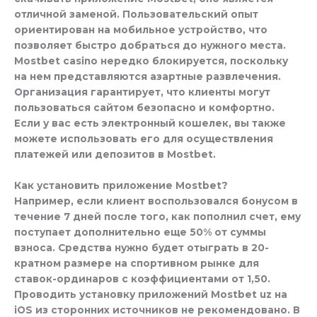
отличной заменой. Пользовательский опыт
ориентирован на мобильное устройство, что
позволяет быстро добраться до нужного места.
Mostbet casino нередко блокируется, поскольку
на нем представляются азартные развлечения.
Организация гарантирует, что клиенты могут
пользоваться сайтом безопасно и комфортно.
Если у вас есть электронный кошелек, вы также
можете использовать его для осуществления
платежей или депозитов в Mostbet.
Как установить приложение Mostbet?
Например, если клиент воспользовался бонусом в
течение 7 дней после того, как пополнил счет, ему
поступает дополнительно еще 50% от суммы
взноса. Средства нужно будет отыграть в 20-
кратном размере на спортивном рынке для
ставок-ординаров с коэффициентами от 1,50.
Проводить установку приложений Mostbet uz на
iOS из сторонних источников не рекомендовано. В