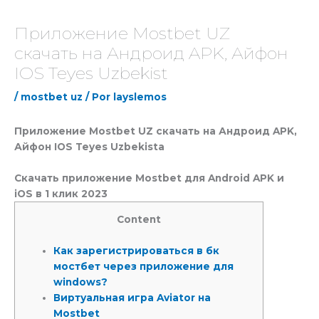
Приложение Mostbet UZ
скачать на Андроид APK, Айфон
IOS Teyes Uzbekist
/
mostbet uz
/ Por
layslemos
Приложение Mostbet UZ скачать на Андроид APK,
Айфон IOS Teyes Uzbekista
Скачать приложение Mostbet для Android APK и
iOS в 1 клик 2023
Content
Как зарегистрироваться в бк
мостбет через приложение для
windows?
Виртуальная игра Aviator на
Mostbet