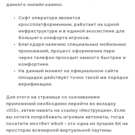
данного онлайн казино.
Софт оператора является
кроссплатформенным, работает на одной
инфраструктуре и в единой экосистеме для
большего комфорта игроков.
Благодаря наличию специальных мобильных
приложений, процесс оформления пари
через телефон проходит намного быстрее и
комфортнее.
На данный момент на официальном сайте
площадки действует точно такой же порядок
верификации.
Для этого на странице со скачиванием
приложений необходимо перейти во вкладку
«iOS», затем нажать на ссылку «Инструкция». Если
вы хотите попробовать игровые автоматы, тогда
посетите мостбет wbu9 – это одна из лучших БК на
просторах всемирной виртуальной паутины.