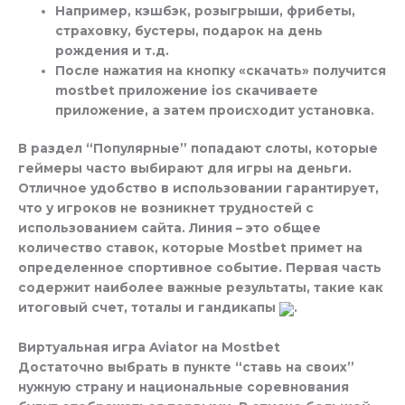
Например, кэшбэк, розыгрыши, фрибеты,
страховку, бустеры, подарок на день
рождения и т.д.
После нажатия на кнопку «скачать» получится
mostbet приложение ios скачиваете
приложение, а затем происходит установка.
В раздел “Популярные” попадают слоты, которые
геймеры часто выбирают для игры на деньги.
Отличное удобство в использовании гарантирует,
что у игроков не возникнет трудностей с
использованием сайта. Линия – это общее
количество ставок, которые Mostbet примет на
определенное спортивное событие. Первая часть
содержит наиболее важные результаты, такие как
итоговый счет, тоталы и гандикапы
.
Виртуальная игра Aviator на Mostbet
Достаточно выбрать в пункте “ставь на своих”
нужную страну и национальные соревнования