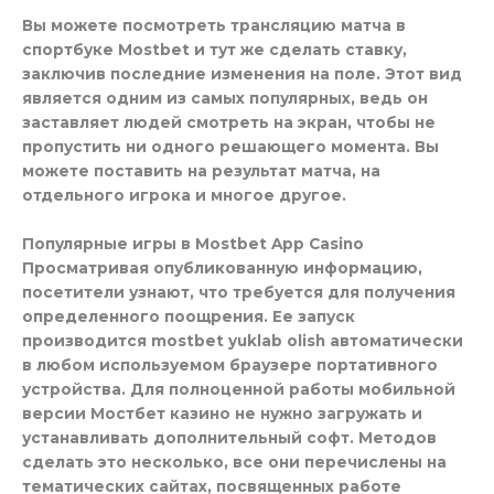
Вы можете посмотреть трансляцию матча в
спортбуке Mostbet и тут же сделать ставку,
заключив последние изменения на поле. Этот вид
является одним из самых популярных, ведь он
заставляет людей смотреть на экран, чтобы не
пропустить ни одного решающего момента. Вы
можете поставить на результат матча, на
отдельного игрока и многое другое.
Популярные игры в Mostbet App Casino
Просматривая опубликованную информацию,
посетители узнают, что требуется для получения
определенного поощрения. Ее запуск
производится mostbet yuklab olish автоматически
в любом используемом браузере портативного
устройства. Для полноценной работы мобильной
версии Мостбет казино не нужно загружать и
устанавливать дополнительный софт. Методов
сделать это несколько, все они перечислены на
тематических сайтах, посвященных работе