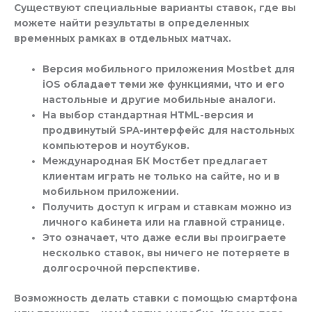
Существуют специальные варианты ставок, где вы
можете найти результаты в определенных
временных рамках в отдельных матчах.
Версия мобильного приложения Mostbet для
iOS обладает теми же функциями, что и его
настольные и другие мобильные аналоги.
На выбор стандартная HTML-версия и
продвинутый SPA-интерфейс для настольных
компьютеров и ноутбуков.
Международная БК Мостбет предлагает
клиентам играть не только на сайте, но и в
мобильном приложении.
Получить доступ к играм и ставкам можно из
личного кабинета или на главной странице.
Это означает, что даже если вы проиграете
несколько ставок, вы ничего не потеряете в
долгосрочной перспективе.
Возможность делать ставки с помощью смартфона