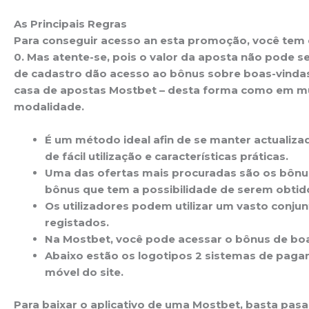
As Principais Regras
Para conseguir acesso an esta promoção, você tem qu
0. Mas atente-se, pois o valor da aposta não pode s
de cadastro dão acesso ao bônus sobre boas-vindas,
casa de apostas Mostbet – desta forma como em muita
modalidade.
É um método ideal afin de se manter actualiza
de fácil utilização e características práticas.
Uma das ofertas mais procuradas são os bônus
bônus que tem a possibilidade de serem obtid
Os utilizadores podem utilizar um vasto conju
registados.
Na Mostbet, você pode acessar o bônus de boa
Abaixo estão os logotipos 2 sistemas de pag
móvel do site.
Para baixar o aplicativo de uma Mostbet, basta pasa