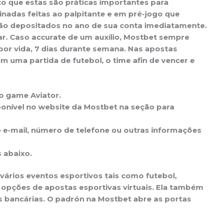
sto que estas são práticas importantes para
nadas feitas ao palpitante e em pré-jogo que
ão depositados no ano de sua conta imediatamente.
r. Caso accurate de um auxílio, Mostbet sempre
s por vida, 7 dias durante semana. Nas apostas
uma partida de futebol, o time afin de vencer e
no game Aviator.
ponível no website da Mostbet na seção para
e-mail, número de telefone ou outras informações
 abaixo.
vários eventos esportivos tais como futebol,
 opções de apostas esportivas virtuais. Ela também
s bancárias. O padrón na Mostbet abre as portas