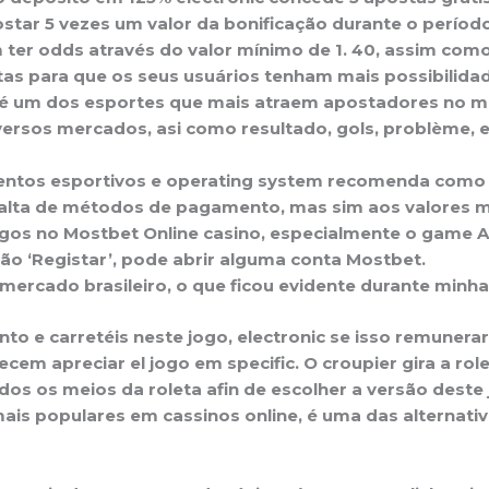
tar 5 vezes um valor da bonificação durante o períod
 ter odds através do valor mínimo de 1. 40, assim como
 para que os seus usuários tenham mais possibilidades
l é um dos esportes que mais atraem apostadores no m
ersos mercados, asi como resultado, gols, problème, 
entos esportivos e operating system recomenda como 
falta de métodos de pagamento, mas sim aos valores m
os no Mostbet Online casino, especialmente o game A
ção ‘Registar’, pode abrir alguma conta Mostbet.
ercado brasileiro, o que ficou evidente durante minha 
to e carretéis neste jogo, electronic se isso remunera
cem apreciar el jogo em specific. O croupier gira a rol
dos os meios da roleta afin de escolher a versão deste
ais populares em cassinos online, é uma das alternativ