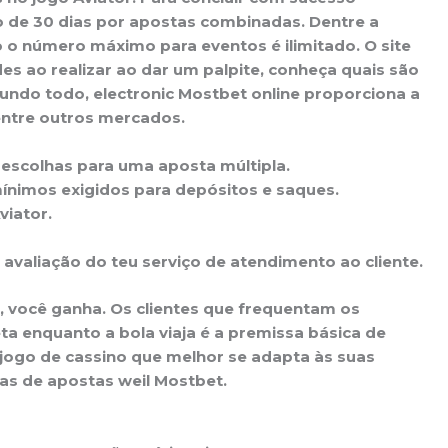
o de 30 dias por apostas combinadas. Dentre a
 o número máximo para eventos é ilimitado. O site
 ao realizar ao dar um palpite, conheça quais são
undo todo, electronic Mostbet online proporciona a
entre outros mercados.
escolhas para uma aposta múltipla.
ínimos exigidos para depósitos e saques.
viator.
avaliação do teu serviço de atendimento ao cliente.
r, você ganha. Os clientes que frequentam os
eta enquanto a bola viaja é a premissa básica de
 jogo de cassino que melhor se adapta às suas
as de apostas weil Mostbet.