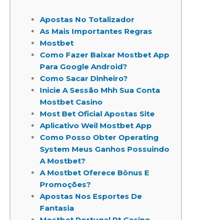
Apostas No Totalizador
As Mais Importantes Regras
Mostbet
Como Fazer Baixar Mostbet App
Para Google Android?
Como Sacar Dinheiro?
Inicie A Sessão Mhh Sua Conta
Mostbet Casino
Most Bet Oficial Apostas Site
Aplicativo Weil Mostbet App
Como Posso Obter Operating
System Meus Ganhos Possuindo
A Mostbet?
A Mostbet Oferece Bônus E
Promoções?
Apostas Nos Esportes De
Fantasia
Mostbet Portugal Pt Casino