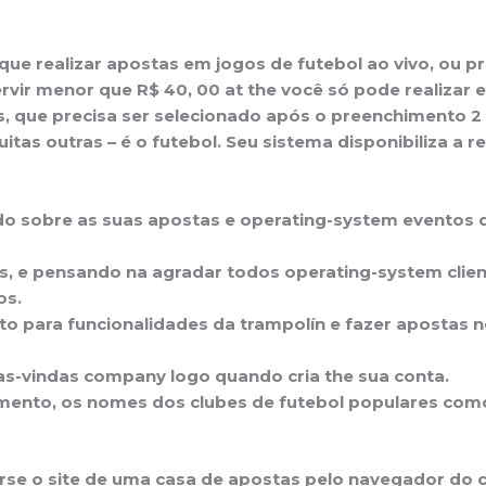
e realizar apostas em jogos de futebol ao vivo, ou pré-
ervir menor que R$ 40, 00 at the você só pode realiza
 que precisa ser selecionado após o preenchimento 2 
s outras – é o futebol. Seu sistema disponibiliza a r
do sobre as suas apostas e operating-system eventos d
, e pensando na agradar todos operating-system clien
os.
nto para funcionalidades da trampolín e fazer apostas 
s-vindas company logo quando cria the sua conta.
amento, os nomes dos clubes de futebol populares co
rse o site de uma casa de apostas pelo navegador do ce