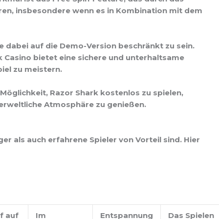
hren, insbesondere wenn es in Kombination mit dem
hne dabei auf die Demo-Version beschränkt zu sein.
k Casino bietet eine sichere und unterhaltsame
iel zu meistern.
 Möglichkeit, Razor Shark kostenlos zu spielen,
serweltliche Atmosphäre zu genießen.
r als auch erfahrene Spieler von Vorteil sind. Hier
f auf
Im
Entspannung
Das Spielen