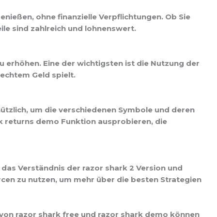
ießen, ohne finanzielle Verpflichtungen. Ob Sie
ile sind zahlreich und lohnenswert.
u erhöhen. Eine der wichtigsten ist die Nutzung der
echtem Geld spielt.
 nützlich, um die verschiedenen Symbole und deren
rk returns demo Funktion ausprobieren, die
h das Verständnis der razor shark 2 Version und
rcen zu nutzen, um mehr über die besten Strategien
g von razor shark free und razor shark demo können