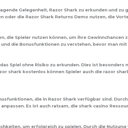
agende Gelegenheit, Razor Shark zu erkunden und zu gen
en oder die Razor Shark Returns Demo nutzen, die Vorte
en, die Spieler nutzen können, um ihre Gewinnchancen z
 und die Bonusfunktionen zu verstehen, bevor man mit 
, das Spiel ohne Risiko zu erkunden. Dies ist besonders
zor shark kostenlos können Spieler auch die razor sha
nusfunktionen, die in Razor Shark verfügbar sind. Durc
 anpassen. Es ist auch ratsam, die shark casino Ressou
ichkeiten, um erfolgreich zu spielen. Durch die Nutzun