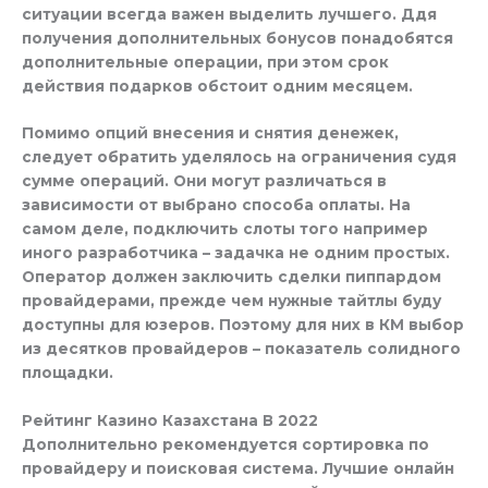
ситуации всегда важен выделить лучшего. Ддя
получения дополнительных бонусов понадобятся
дополнительные операции, при этом срок
действия подарков обстоит одним месяцем.
Помимо опций внесения и снятия денежек,
следует обратить уделялось на ограничения судя
сумме операций. Они могут различаться в
зависимости от выбрано способа оплаты. На
самом деле, подключить слоты того например
иного разработчика – задачка не одним простых.
Оператор должен заключить сделки пиппардом
провайдерами, прежде чем нужные тайтлы буду
доступны для юзеров. Поэтому для них в КМ выбор
из десятков провайдеров – показатель солидного
площадки.
Рейтинг Казино Казахстана В 2022
Дополнительно рекомендуется сортировка по
провайдеру и поисковая система. Лучшие онлайн