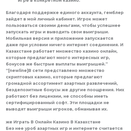
игре в конкретном казино.
Благодаря поддержке единого аккаунта, гемблер
зайдет в мой личный кабинет. Игрок может
пользоваться своими деньгами, чтобы успешнее
запускать игры и выводить свои выигрыши.
Мобильная версия и приложение запускается
даже при условии ничего интернет соединения. И
Казахстане работает множество казино онлайн,
которые предлагают много интересных игр,
бонусов же быстрые выплаты выигрышей.”
“[newline]В сети представлено множество
скриптовых казино, которые предлагают
громадной ассортимент азартных развлечений,
бездепозитные бонусы же другие поощрения. Них
работают без лицензии, не способны иметь
сертифицированный софт. Эти площадки не
выводят выигрыши игроков, обманывая их.
же Играть В Онлайн Казино В Казахстане
Без нее уроб азартных игр и интернете считается