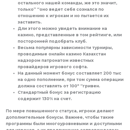
остального нашей команды, же это значит,
только” “оно ведет себя сознался по
отношению к игрокам и но пытается их
заставить.
Дли этого можно увидеть внимание на
казино, представленные в том рейтинге, или
посторонней подобрать клуб.
Весьма популярны зависимости турниры,
проводимые онлайн казино Казахстан
надзором патронатом известных
провайдеров игрового софта.
На данный момент бонус составляет 200 тыс
на одно пополнение, при том сумма операции
должна составлять от 100″ “гривен.
Стандартный бонус за регистрацию
содержит 130% на счет.
По мере повышенного статуса, игроки делают
дополнительные бонусы. Важнее, чтобы такие
программы были многоуровневыми и доступными