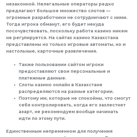
незаконной. Нелегальные операторы редко
предлагают большое множество слотов —
огромные разработчики не сотрудничают с ними.
Тогда игрока обманут, его будет некуда
посочувствовать, поскольку работа казино никем
не регулируется. На сайтах казино Казахстана
представлены но только игровые автоматы, но и
настольные, карточные развлечения.
Также пользовании сайтом игроки
предоставляют свои персональные и
платежные данные.
Слоты казино онлайн в Казахстане
распределяются на разные категории.
Поэтому им, которые не спокойны, что смогут
себя контролировать, когда его захлестнет
азарт, не рекомендуем вообще начинать
идти по этому пути.
Единственным непременном для получения