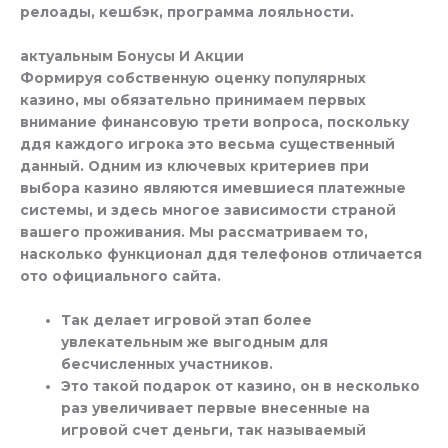
релоады, кешбэк, программа лояльности.
актуальным Бонусы И Акции
Формируя собственную оценку популярных
казино, мы обязательно принимаем первых
внимание финансовую трети вопроса, поскольку
ддя каждого игрока это весьма существенный
данный. Одним из ключевых критериев при
выбора казино являются имевшиеся платежные
системы, и здесь многое зависимости страной
вашего проживания. Мы рассматриваем то,
насколько функционал ддя телефонов отличается
ото официального сайта.
Так делает игровой этап более
увлекательным же выгодным для
бесчисленных участников.
Это такой подарок от казино, он в несколько
раз увеличивает первые внесенные на
игровой счет деньги, так называемый