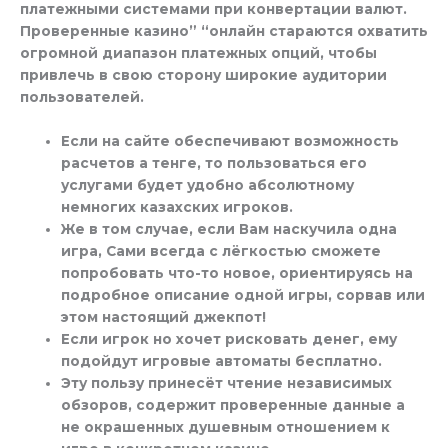
платежными системами при конвертации валют.
Проверенные казино” “онлайн стараются охватить
огромной диапазон платежных опций, чтобы
привлечь в свою сторону широкие аудитории
пользователей.
Если на сайте обеспечивают возможность
расчетов а тенге, то пользоваться его
услугами будет удобно абсолютному
немногих казахских игроков.
Же в том случае, если Вам наскучила одна
игра, Сами всегда с лёгкостью сможете
попробовать что-то новое, ориентируясь на
подробное описание одной игры, сорвав или
этом настоящий джекпот!
Если игрок но хочет рисковать денег, ему
подойдут игровые автоматы бесплатно.
Эту пользу принесёт чтение независимых
обзоров, содержит проверенные данные а
не окрашенных душевным отношением к