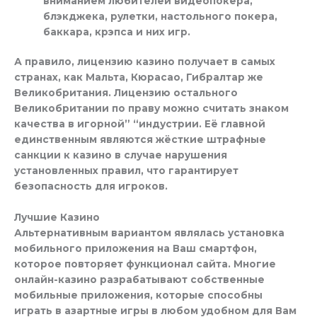
вниманием любителей видеопокера,
блэкджека, рулетки, настольного покера,
баккара, крэпса и них игр.
А правило, лицензию казино получает в самых
странах, как Мальта, Кюрасао, Гибралтар же
Великобритания. Лицензию остального
Великобритании по праву можно считать знаком
качества в игорной” “индустрии. Её главной
единственным являются жёсткие штрафные
санкции к казино в случае нарушения
установленных правил, что гарантирует
безопасность для игроков.
Лучшие Казино
Альтернативным вариантом являлась установка
мобильного приложения на Ваш смартфон,
которое повторяет функционал сайта. Многие
онлайн-казино разрабатывают собственные
мобильные приложения, которые способны
играть в азартные игры в любом удобном для Вам