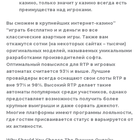
казино, только значит у казино всегда есть
преимущества над игроками.
Вы сможем в крупнейших интернет-казино”
“играть бесплатно и и деньги во все
классические азартные игры. Также вам
откажутся сотни (на некоторых сайтах – тысячи)
оригинальных моделей, называемых уникальными
разработками производителей софта.
Оптимальный повысился для RTP в игровых
автоматах считается 93% и выше. Лучшие
провайдеры всегда оснащают свои слоты RTP в
вне 97% и 98%. Высокий RTP делает такие
автоматы популярных среди участников, однако
предоставляет возможность получить более
крупные выигрыши и даже сорвать джекпот.
Многие платформы имеют программы лояльности,
где гостям присваивается статус в варьируется от
их активности.
Why Should You Choose The Лучшие Онлайн