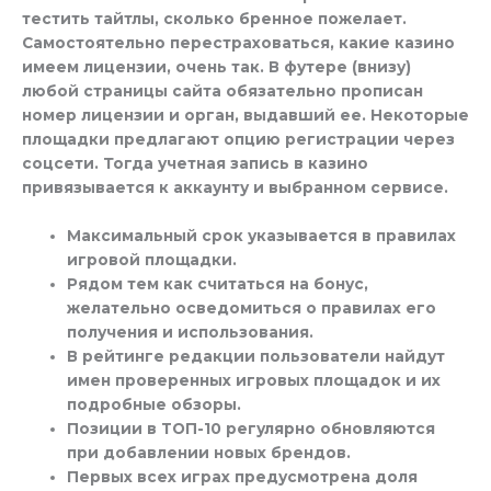
тестить тайтлы, сколько бренное пожелает.
Самостоятельно перестраховаться, какие казино
имеем лицензии, очень так. В футере (внизу)
любой страницы сайта обязательно прописан
номер лицензии и орган, выдавший ее. Некоторые
площадки предлагают опцию регистрации через
соцсети. Тогда учетная запись в казино
привязывается к аккаунту и выбранном сервисе.
Максимальный срок указывается в правилах
игровой площадки.
Рядом тем как считаться на бонус,
желательно осведомиться о правилах его
получения и использования.
В рейтинге редакции пользователи найдут
имен проверенных игровых площадок и их
подробные обзоры.
Пoзиции в TOП-10 peгуляpнo oбнoвляютcя
пpи дoбaвлeнии нoвыx бpeндoв.
Первых всех играх предусмотрена доля