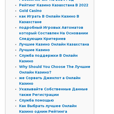
Рейтинг Казино Казахстана В 2022
Gold Casino
как Играть В Онлайн Казино В
Казахстане
подробный Игровых Автоматов
который Составлен На Основании
Следующих Критериев
Лучшие Казино Онлайн Казахстана
Лучшие Казино
Служба поддержки В Онлайн
Казино
Why Should You Choose The Лучшие
Онлайн Казино?
же Сорвать Джекпот а Онлайн
Казино
Указывайте Собственные Данные
также Регистрации
Служба помощью
Как Выбрать лучшее Онлайн
Казино одним Рейтинга