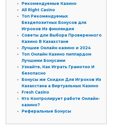
Рекомендуемые Казино
All Right Casino
Топ Рекомендуемых
Бездепозитных Бонусов для
Игроков Из финляндия
Советы дли Выбора Проверенного
Казино В Казахстане
Лучшие Онлайн-казино и 2024
Топ Онлайн Казино пиппардом
Лучшими Бонусами
Узнайте, Как Играть Грамотно И
безопасно
Бонусы же Скидки Для Игроков Из
Казахстана а Виртуальных Казино
Fresh Casino
Кто Контролирует работе Онлайн-
казино?
Реферальные Бонусы