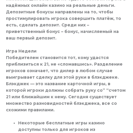
надёжных онлайн казино на реальные деньги.
Депозитные бонусы направлены на то, чтобы
простимулировать игрока совершить платёж, то
есть, сделать депозит. Среди них –
приветственный бонус – бонус, начисляемый на
ваш первый депозит.
Игра Недели
Победителем становится тот, кому удастся
приблизиться к 21, не «сломавшись». Разделение
игроков означает, что дилер в любом случае
выигрывает сделку для этой руки в блэкджеке.
Блэкджек — это название карточной игры, в
которой игроки должны собрать руку со” “счетом
21 или ближайшим к нему. Сегодня существует
множество разновидностей блэкджека, все со
схожими правилами.
Некоторые бесплатные игры казино
доступны только для игроков из