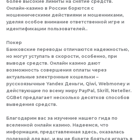
более высокие лимиты на снятие средств.
Онлайн-казино в России борются с
мошенническими действиями и мошенниками,
уделяя особое внимание ответственной игре и
идентификации пользователей..
Покер
Банковские переводы отличаются надежностью,
но могут уступать в скорости, особенно, при
выводе средств. Онлайн казино дают
возможность совершения оплаты через
актуальные электронные кошельки –
русскоязычные Yandex Деньги, Qiwi, Webmoney и
действующие по всему миру PayPal, Skrill, Neteller.
GGBet предлагает несколько десятков способов
выведения средств.
Благодарим вас за изучение нашего гида по
вселенной онлайн казино. Надеемся, что
информация, представленная здесь, оказалась
полезной для вас, и вы не будете бояться играть в