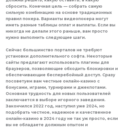
должны решить, какую оставить, а какую
сбросить. Конечная цель — собрать самую
сильную комбинацию на основе традиционных
правил покера. Варианты видеопокера могут
иметь разные таблицы оплат и выплаты. Если вы
никогда не делали этого раньше, вам просто
нужно выполнить следующие шаги.
Сейчас большинство порталов не требуют
установки дополнительного софта. Некоторые
сайты предлагают использовать плагины для
браузеров, позволяющие обходить блокировки и
обеспечивающие бесперебойный доступ. Сразу
посоветуем вам честные онлайн-казино с
бонусами, играми, турнирами и джекпотами.
Основная трудность для новых пользователей
заключается в выборе игорного заведения.
Закончился 2022 год, наступил уже 2024, но
подобрать честное, надежное и качественное
онлайн-казино в 2024 году не так уж просто, если
вы не обладаете должным опытом и