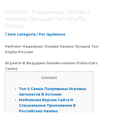
Рейтинг Надежных Онлайн
Казино Лучшие Топ Клубы
Росси
/
Sem categoria
/ Por
layslemos
Рейтинг Надежных Онлайн Казино Лучшие Топ
Клубы России
Играйте В Ведущем Онлайн-казино Pokerstars
Casino
Content
Топ-5 Самых Популярных Игровых
Автоматов В Эстонии
Мобильная Версия Сайта И
Специальные Приложения В
Российских Казино