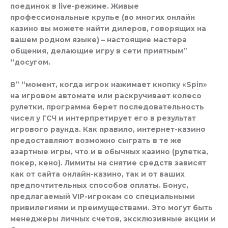
поединок в live-режиме. Живые
профессиональные крупье (во многих онлайн
казино вы можете найти дилеров, говорящих на
вашем родном языке) – настоящие мастера
общения, делающие игру в сети приятным”
“досугом.
В” “момент, когда игрок нажимает кнопку «Spin»
на игровом автомате или раскручивает колесо
рулетки, программа берет последовательность
чисел у ГСЧ и интерпретирует его в результат
игрового раунда. Как правило, интернет-казино
предоставляют возможно сыграть в те же
азартные игры, что и в обычных казино (рулетка,
покер, кено). Лимиты на снятие средств зависят
как от сайта онлайн-казино, так и от ваших
предпочтительных способов оплаты. Бонус,
предлагаемый VIP-игрокам со специальными
привилегиями и преимуществами. Это могут быть
менеджеры личных счетов, эксклюзивные акции и