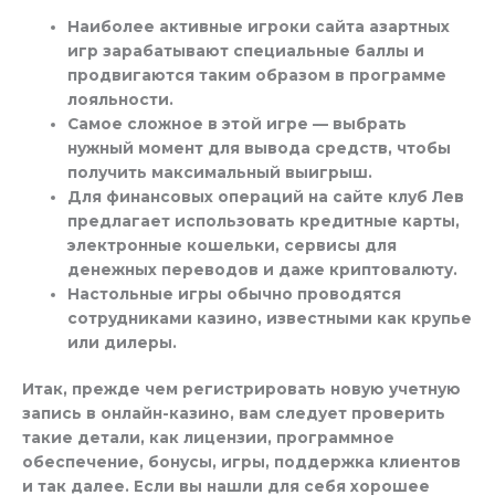
Наиболее активные игроки сайта азартных
игр зарабатывают специальные баллы и
продвигаются таким образом в программе
лояльности.
Самое сложное в этой игре — выбрать
нужный момент для вывода средств, чтобы
получить максимальный выигрыш.
Для финансовых операций на сайте клуб Лев
предлагает использовать кредитные карты,
электронные кошельки, сервисы для
денежных переводов и даже криптовалюту.
Настольные игры обычно проводятся
сотрудниками казино, известными как крупье
или дилеры.
Итак, прежде чем регистрировать новую учетную
запись в онлайн-казино, вам следует проверить
такие детали, как лицензии, программное
обеспечение, бонусы, игры, поддержка клиентов
и так далее. Если вы нашли для себя хорошее