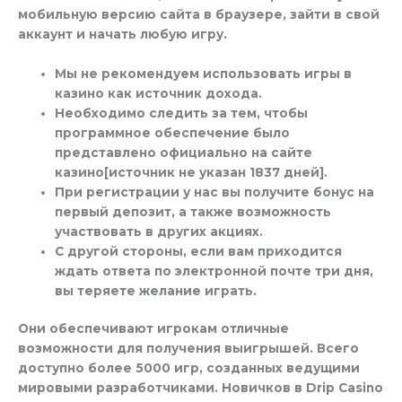
мобильную версию сайта в браузере, зайти в свой
аккаунт и начать любую игру.
Мы не рекомендуем использовать игры в
казино как источник дохода.
Необходимо следить за тем, чтобы
программное обеспечение было
представлено официально на сайте
казино[источник не указан 1837 дней].
При регистрации у нас вы получите бонус на
первый депозит, а также возможность
участвовать в других акциях.
С другой стороны, если вам приходится
ждать ответа по электронной почте три дня,
вы теряете желание играть.
Они обеспечивают игрокам отличные
возможности для получения выигрышей. Всего
доступно более 5000 игр, созданных ведущими
мировыми разработчиками. Новичков в Drip Casino