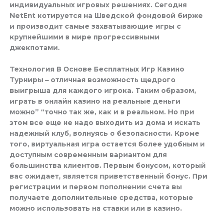
индивидуальных игровых решениях. Сегодня
NetEnt котируется на Шведской фондовой бирже
и производит самые захватывающие игры с
крупнейшими в мире прогрессивными
джекпотами.
Технология В Основе Бесплатных Игр Казино
Турниры – отличная возможность щедрого
выигрыша для каждого игрока. Таким образом,
играть в онлайн казино на реальные деньги
можно” “точно так же, как и в реальном. Но при
этом все еще не надо выходить из дома и искать
надежный клуб, волнуясь о безопасности. Кроме
того, виртуальная игра остается более удобным и
доступным современным вариантом для
большинства клиентов. Первым бонусом, который
вас ожидает, является приветственный бонус. При
регистрации и первом пополнении счета вы
получаете дополнительные средства, которые
можно использовать на ставки или в казино.