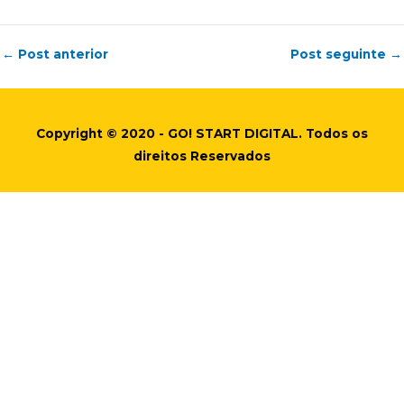
←
Post anterior
Post seguinte
→
Copyright © 2020 - GO! START DIGITAL. Todos os
direitos Reservados