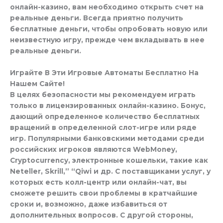
онлайн-казино, вам необходимо открыть счет на
реальные деньги. Всегда приятно получить
бесплатные деньги, чтобы опробовать новую или
неизвестную игру, прежде чем вкладывать в нее
реальные деньги.
Играйте В Эти Игровые Автоматы Бесплатно На
Нашем Сайте!
В целях безопасности мы рекомендуем играть
только в лицензированных онлайн-казино. Бонус,
дающий определенное количество бесплатных
вращений в определенной слот-игре или ряде
игр. Популярными банковскими методами среди
российских игроков являются WebMoney,
Cryptocurrency, электронные кошельки, такие как
Neteller, Skrill,” “Qiwi и др. С поставщиками услуг, у
которых есть колл-центр или онлайн-чат, вы
сможете решить свои проблемы в кратчайшие
сроки и, возможно, даже избавиться от
дополнительных вопросов. С другой стороны,