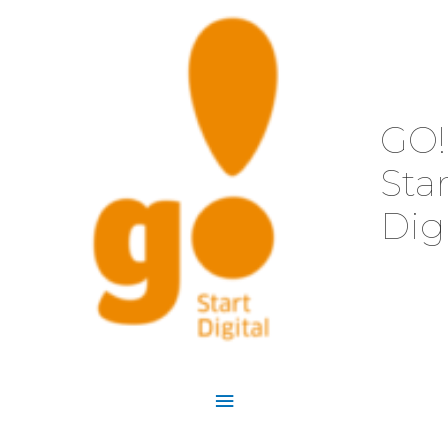
Ir
Menu
para
o
principal
conteúdo
GO!
Star
Digi