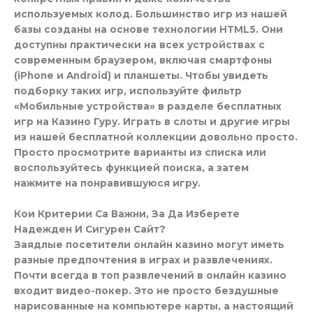
используемых колод. Большинство игр из нашей
базы созданы на основе технологии HTML5. Они
доступны практически на всех устройствах с
современным браузером, включая смартфоны
(iPhone и Android) и планшеты. Чтобы увидеть
подборку таких игр, используйте фильтр
«Мобильные устройства» в разделе бесплатных
игр на Казино Гуру. Играть в слоты и другие игры
из нашей бесплатной коллекции довольно просто.
Просто просмотрите варианты из списка или
воспользуйтесь функцией поиска, а затем
нажмите на понравившуюся игру.
Кои Критерии Са Важни, За Да Изберете
Надежден И Сигурен Сайт?
Заядлые посетители онлайн казино могут иметь
разные предпочтения в играх и развлечениях.
Почти всегда в топ развлечений в онлайн казино
входит видео-покер. Это не просто бездушные
нарисованные на компьютере карты, а настоящий