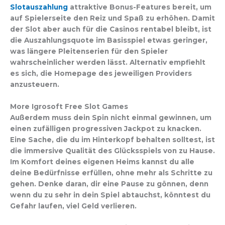
Slotauszahlung
attraktive Bonus-Features bereit, um
auf Spielerseite den Reiz und Spaß zu erhöhen. Damit
der Slot aber auch für die Casinos rentabel bleibt, ist
die Auszahlungsquote im Basisspiel etwas geringer,
was längere Pleitenserien für den Spieler
wahrscheinlicher werden lässt. Alternativ empfiehlt
es sich, die Homepage des jeweiligen Providers
anzusteuern.
More Igrosoft Free Slot Games
Außerdem muss dein Spin nicht einmal gewinnen, um
einen zufälligen progressiven Jackpot zu knacken.
Eine Sache, die du im Hinterkopf behalten solltest, ist
die immersive Qualität des Glücksspiels von zu Hause.
Im Komfort deines eigenen Heims kannst du alle
deine Bedürfnisse erfüllen, ohne mehr als Schritte zu
gehen. Denke daran, dir eine Pause zu gönnen, denn
wenn du zu sehr in dein Spiel abtauchst, könntest du
Gefahr laufen, viel Geld verlieren.