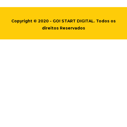
Copyright © 2020 - GO! START DIGITAL. Todos os
direitos Reservados