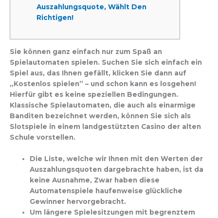
Auszahlungsquote, Wählt Den
Richtigen!
Sie können ganz einfach nur zum Spaß an
Spielautomaten spielen. Suchen Sie sich einfach ein
Spiel aus, das Ihnen gefällt, klicken Sie dann auf
„Kostenlos spielen” – und schon kann es losgehen!
Hierfür gibt es keine speziellen Bedingungen.
Klassische Spielautomaten, die auch als einarmige
Banditen bezeichnet werden, können Sie sich als
Slotspiele in einem landgestützten Casino der alten
Schule vorstellen.
Die Liste, welche wir Ihnen mit den Werten der
Auszahlungsquoten dargebrachte haben, ist da
keine Ausnahme, Zwar haben diese
Automatenspiele haufenweise glückliche
Gewinner hervorgebracht.
Um längere Spielesitzungen mit begrenztem