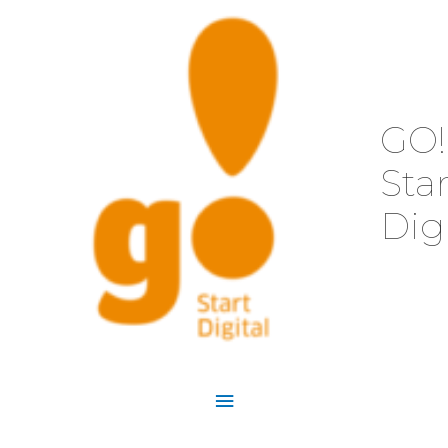
Ir
Menu
para
o
principal
conteúdo
GO!
Star
Digi