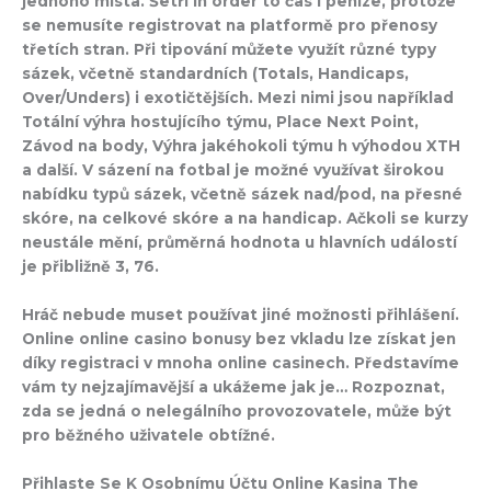
jednoho místa. Šetří in order to čas i peníze, protože
se nemusíte registrovat na platformě pro přenosy
třetích stran. Při tipování můžete využít různé typy
sázek, včetně standardních (Totals, Handicaps,
Over/Unders) i exotičtějších. Mezi nimi jsou například
Totální výhra hostujícího týmu, Place Next Point,
Závod na body, Výhra jakéhokoli týmu h výhodou XTH
a další. V sázení na fotbal je možné využívat širokou
nabídku typů sázek, včetně sázek nad/pod, na přesné
skóre, na celkové skóre a na handicap. Ačkoli se kurzy
neustále mění, průměrná hodnota u hlavních událostí
je přibližně 3, 76.
Hráč nebude muset používat jiné možnosti přihlášení.
Online online casino bonusy bez vkladu lze získat jen
díky registraci v mnoha online casinech. Představíme
vám ty nejzajímavější a ukážeme jak je… Rozpoznat,
zda se jedná o nelegálního provozovatele, může být
pro běžného uživatele obtížné.
Přihlaste Se K Osobnímu Účtu Online Kasina The