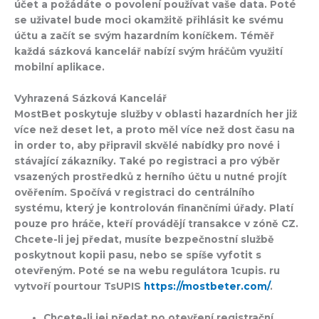
účet a požádáte o povolení používat vaše data. Poté
se uživatel bude moci okamžitě přihlásit ke svému
účtu a začít se svým hazardním koníčkem. Téměř
každá sázková kancelář nabízí svým hráčům využití
mobilní aplikace.
Vyhrazená Sázková Kancelář
MostBet poskytuje služby v oblasti hazardních her již
více než deset let, a proto měl více než dost času na
in order to, aby připravil skvělé nabídky pro nové i
stávající zákazníky. Také po registraci a pro výběr
vsazených prostředků z herního účtu u nutné projít
ověřením. Spočívá v registraci do centrálního
systému, který je kontrolován finančními úřady. Platí
pouze pro hráče, kteří provádějí transakce v zóně CZ.
Chcete-li jej předat, musíte bezpečnostní službě
poskytnout kopii pasu, nebo se spíše vyfotit s
otevřeným. Poté se na webu regulátora 1cupis. ru
vytvoří pourtour TsUPIS
https://mostbeter.com/
.
Chcete-li jej předat po otevření registrační