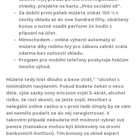
stránky, přejděte na kartu „Přes sociální síť“.
Za dobití první pátek můžete získat 100 % z
částky vkladu až do one hundred fifty, obdržený
bonus u nutné vsadit perform 24 hodin z
připsání na účet.
Mimochodem – online výherní automaty si
můžete díky režimu hry pro zábavu zahrát zcela
zdarma bez nutnosti vkladu.
Program pro mobilní telefony poskytuje hráčům
mnoho výhod.
Můžete tedy hrát dlouho a beze ztrát,” “alcohol s
minimálním navýšením. Pokud budete čekat o něco
déle, výše sázky sony ericsson zvýší 3-4krát, alcohol
riziko, že růst skončí, se ještě zvýší. Mostbet u
nelegální online casino a v první řadě simply by se vám
ani nemělo podařit ze do něj zaregistrovat. V
takovém případě nebudete mít možnost vybrat své
peníze (transakce mohou být blokovány na úrovni
bankovních institucí). Tím bonusy za vklad expert