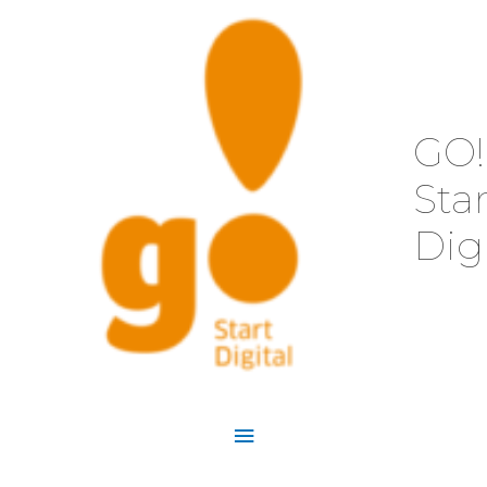
Ir
Menu
para
o
principal
conteúdo
GO!
Star
Digi