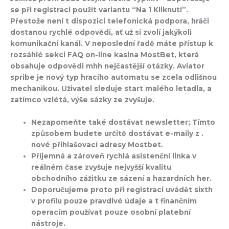
se při registraci použít variantu “Na 1 Kliknutí”.
Přestože není t dispozici telefonická podpora, hráči
dostanou rychlé odpovědi, ať už si zvolí jakýkoli
komunikační kanál. V neposlední řadě máte přístup k
rozsáhlé sekci FAQ on-line kasina MostBet, která
obsahuje odpovědi mhh nejčastější otázky. Aviator
spribe je nový typ hracího automatu se zcela odlišnou
mechanikou. Uživatel sleduje start malého letadla, a
zatímco vzlétá, výše sázky ze zvyšuje.
Nezapomeňte také dostávat newsletter; Tímto
způsobem budete určitě dostávat e-maily z .
nové přihlašovací adresy Mostbet.
Příjemná a zároveň rychlá asistenční linka v
reálném čase zvyšuje nejvyšší kvalitu
obchodního zážitku ze sázení a hazardních her.
Doporučujeme proto při registraci uvádět sixth
v profilu pouze pravdivé údaje a t finančním
operacím používat pouze osobní platební
nástroje.