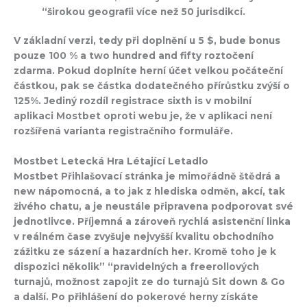
“širokou geografii více než 50 jurisdikcí.
V základní verzi, tedy při doplnění u 5 $, bude bonus
pouze 100 % a two hundred and fifty roztočení
zdarma. Pokud doplníte herní účet velkou počáteční
částkou, pak se částka dodatečného přírůstku zvýší o
125%. Jediný rozdíl registrace sixth is v mobilní
aplikaci Mostbet oproti webu je, že v aplikaci není
rozšířená varianta registračního formuláře.
Mostbet Letecká Hra Létající Letadlo
Mostbet Přihlašovací stránka je mimořádně štědrá a
new nápomocná, a to jak z hlediska odměn, akcí, tak
živého chatu, a je neustále připravena podporovat své
jednotlivce. Příjemná a zároveň rychlá asistenční linka
v reálném čase zvyšuje nejvyšší kvalitu obchodního
zážitku ze sázení a hazardních her. Kromě toho je k
dispozici několik” “pravidelných a freerollových
turnajů, možnost zapojit ze do turnajů Sit down & Go
a další. Po přihlášení do pokerové herny získáte