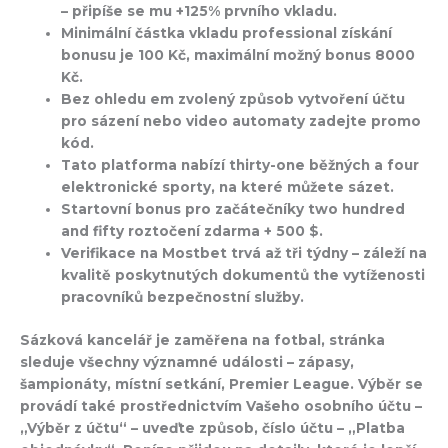
– připíše se mu +125% prvního vkladu.
Minimální částka vkladu professional získání
bonusu je 100 Kč, maximální možný bonus 8000
Kč.
Bez ohledu em zvolený způsob vytvoření účtu
pro sázení nebo video automaty zadejte promo
kód.
Tato platforma nabízí thirty-one běžných a four
elektronické sporty, na které můžete sázet.
Startovní bonus pro začátečníky two hundred
and fifty roztočení zdarma + 500 $.
Verifikace na Mostbet trvá až tři týdny – záleží na
kvalitě poskytnutých dokumentů the vytíženosti
pracovníků bezpečnostní služby.
Sázková kancelář je zaměřena na fotbal, stránka
sleduje všechny významné události – zápasy,
šampionáty, místní setkání, Premier League. Výběr se
provádí také prostřednictvím Vašeho osobního účtu –
„Výběr z účtu“ – uveďte způsob, číslo účtu – „Platba