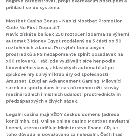
nejprve zaregistrovat, projít ověřovacím postupem a
přihlásit se do systému.
Mostbet Casino Bonus – Nabízí Mostbet Promotion
Code No First Deposit?
Navíc získáte balíček 250 roztočení zdarma za výherní
automat 3 Money Egypt rozdělený na 5 částí po 50
roztočeních zdarma. Pro výběr bonusových
prostředků a FS nezapomeňte splnit požadavek na
x60 roloverů. Hráči zde využívají tisíce her podle
libovolného vkusu, z klasických automatů až po
špičkové hry s živými krupiéry od společností
Amusnet, Ezugi an Advancement Gaming. Milovníci
sázek na sporty dans le cas où mohou užít stovky
mezinárodních i místních událostí prostřednictvím
předzápasových a živých sázek.
Legální casina mají VŽDY českou doménu (adresa
končí mhh. cz). Online online casino Mostbet nevlastní
licenci, kterou uděluje Ministerstvo financí ČR, a z
toho důvodu je považováno za nelegální. Čeští hráči