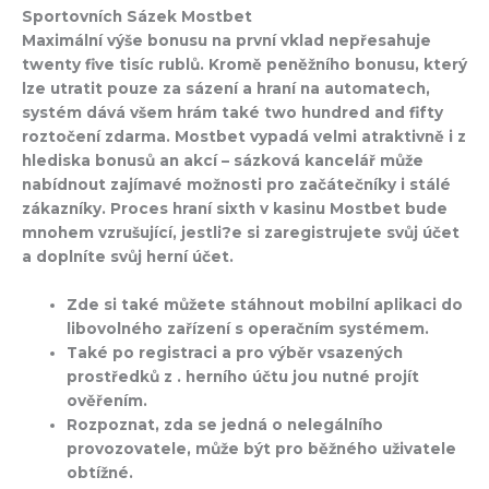
Sportovních Sázek Mostbet
Maximální výše bonusu na první vklad nepřesahuje
twenty five tisíc rublů. Kromě peněžního bonusu, který
lze utratit pouze za sázení a hraní na automatech,
systém dává všem hrám také two hundred and fifty
roztočení zdarma. Mostbet vypadá velmi atraktivně i z
hlediska bonusů an akcí – sázková kancelář může
nabídnout zajímavé možnosti pro začátečníky i stálé
zákazníky. Proces hraní sixth v kasinu Mostbet bude
mnohem vzrušující, jestli?e si zaregistrujete svůj účet
a doplníte svůj herní účet.
Zde si také můžete stáhnout mobilní aplikaci do
libovolného zařízení s operačním systémem.
Také po registraci a pro výběr vsazených
prostředků z . herního účtu jou nutné projít
ověřením.
Rozpoznat, zda se jedná o nelegálního
provozovatele, může být pro běžného uživatele
obtížné.