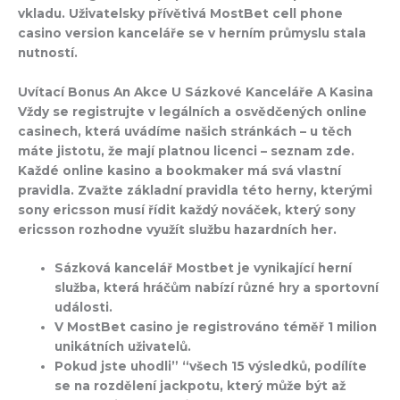
vkladu. Uživatelsky přívětivá MostBet cell phone
casino version kanceláře se v herním průmyslu stala
nutností.
Uvítací Bonus An Akce U Sázkové Kanceláře A Kasina
Vždy se registrujte v legálních a osvědčených online
casinech, která uvádíme našich stránkách – u těch
máte jistotu, že mají platnou licenci – seznam zde.
Každé online kasino a bookmaker má svá vlastní
pravidla. Zvažte základní pravidla této herny, kterými
sony ericsson musí řídit každý nováček, který sony
ericsson rozhodne využít službu hazardních her.
Sázková kancelář Mostbet je vynikající herní
služba, která hráčům nabízí různé hry a sportovní
události.
V MostBet casino je registrováno téměř 1 milion
unikátních uživatelů.
Pokud jste uhodli” “všech 15 výsledků, podílíte
se na rozdělení jackpotu, který může být až