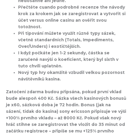
nedosáhne ani jedné.
Přečtěte cuando podrobné recenze the návody
krok za krokem jak se zaregistrovat a vytvořit si
účet versus online casinu an ověřit svou
totožnost.
Při tipování můžete využít různé typy sázek,
včetně standardních (Totals, Impediments,
Over/Unders) i exotičtějších.
I když počkáte jen 1-2 sekundy, částka se
zaručeně navýší o koeficient, který byl sixth v
tuto chvíli uplatněn.
Nový typ hry okamžitě vzbudil velkou pozornost
návštěvníků kasina.
Zatočení zdarma budou připsána, pokud první vklad
bude alespoň 400 Kč. Sázka všech kasinových bonusů
je x60, sázková doba je 72 hodin. Bonus (jak na
sázení, tidak do kasina) sony ericsson připisuje ve výši
+100% prvního vkladu – až 8000 Kč. Pokud však nový
hráč stihne se zaregistrovat the vložit do 35 minut od
začátku registrace – připíše se mu +125% prvního