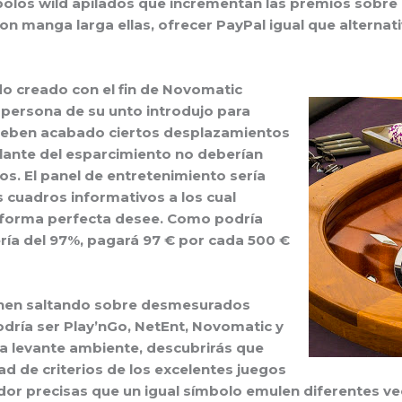
olos wild apilados que incrementan las premios sobre 
 manga larga ellas, ofrecer PayPal igual que alternat
do creado con el fin de Novomatic
 persona de su unto introdujo para
Deben acabado ciertos desplazamientos
ante del esparcimiento no deberían
. El panel de entretenimiento serí­a
 cuadros informativos a los cual
 forma perfecta desee. Como podrí­a
rí­a del 97%, pagará 97 € por cada 500 €
ienen saltando sobre desmesurados
dría ser Play’nGo, NetEnt, Novomatic y
 a levante ambiente, descubrirás que
d de criterios de los excelentes juegos
ugador precisas que un igual símbolo emulen diferentes v