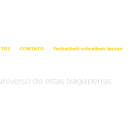
NTES
CONTATO
facharbeit schreiben lassen
niverso de estas tragaperras