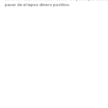
pasar de el lapso dinero positivo.