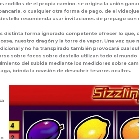
rodillos de el propia camino, se origina la unión ganado
ancaria, o cualquier otra forma de pago, de el videojuego
 destello recomienda usar invitaciones de prepago con e
distinta forma ignorado competente ofrecer lo que, o
ncesa, nuestro dragón y la torre de vapor. Una vez que
 adicional y no ha transpirado también provocará cual
marse sobre focos sobre destello utilizan todo el mund
imiento del subida mediante los medidores sobre campo
 paga, brinda la ocasión de descubrir tesoros ocultos.
n
ca
do