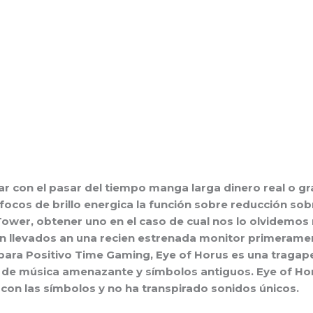
 con el pasar del tiempo manga larga dinero real o gra
a focos de brillo energica la función sobre reducción so
Tower, obtener uno en el caso de cual nos lo olvidem
n llevados an una recien estrenada monitor primeramente
 para Positivo Time Gaming, Eye of Horus es una tragape
de música amenazante y símbolos antiguos. Eye of Horu
 con las símbolos y no ha transpirado sonidos únicos.