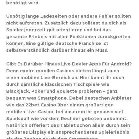
benötigt wird.
Unnötig lange Ladezeiten oder andere Fehler sollten
nicht auftreten. Zusätzlich dazu solltest du dich als
Spieler jederzeit gut orientieren und bei das
gesamte Erlebnis mit allen Funktionen zurückgreifen
können. Eine gültige deutsche Franchise ist
selbstverständlich darüber hinaus ein Muss.
Gibt Es Darüber Hinaus Live Dealer Apps Für Android?
Denn expire mobilen Casinos bieten längst auch
einen mobilen Live-Bereich an. Hier könnt ihr euch
durch sämtliche klassischen Tischspiele wie
Blackjack, Poker und Roulette probieren – ganz
bequem was Smartphone. Dabei bestechen Anbieter
wie das 22bet Casino über einem großartigen
mobilen Live-Casino, bei unserem ihr genauso viel
Spielspaß wie vor dem Rechner geboten bekommt.
Natürlich offeriert das Tablet schon allein durch sein
größeres Display ein ansprechenderes Spielerlebnis