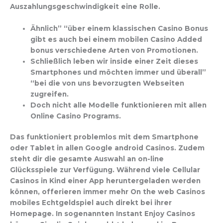
Auszahlungsgeschwindigkeit eine Rolle.
Ähnlich” “über einem klassischen Casino Bonus
gibt es auch bei einem mobilen Casino Added
bonus verschiedene Arten von Promotionen.
Schließlich leben wir inside einer Zeit dieses
Smartphones und möchten immer und überall”
“bei die von uns bevorzugten Webseiten
zugreifen.
Doch nicht alle Modelle funktionieren mit allen
Online Casino Programs.
Das funktioniert problemlos mit dem Smartphone
oder Tablet in allen Google android Casinos. Zudem
steht dir die gesamte Auswahl an on-line
Glücksspiele zur Verfügung. Während viele Cellular
Casinos in Kind einer App heruntergeladen werden
können, offerieren immer mehr On the web Casinos
mobiles Echtgeldspiel auch direkt bei ihrer
Homepage. In sogenannten Instant Enjoy Casinos