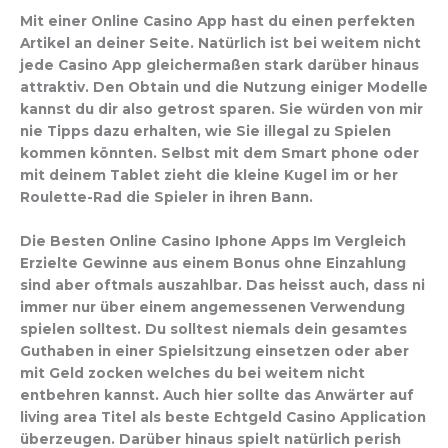
Mit einer Online Casino App hast du einen perfekten
Artikel an deiner Seite. Natürlich ist bei weitem nicht
jede Casino App gleichermaßen stark darüber hinaus
attraktiv. Den Obtain und die Nutzung einiger Modelle
kannst du dir also getrost sparen. Sie würden von mir
nie Tipps dazu erhalten, wie Sie illegal zu Spielen
kommen könnten. Selbst mit dem Smart phone oder
mit deinem Tablet zieht die kleine Kugel im or her
Roulette-Rad die Spieler in ihren Bann.
Die Besten Online Casino Iphone Apps Im Vergleich
Erzielte Gewinne aus einem Bonus ohne Einzahlung
sind aber oftmals auszahlbar. Das heisst auch, dass ni
immer nur über einem angemessenen Verwendung
spielen solltest. Du solltest niemals dein gesamtes
Guthaben in einer Spielsitzung einsetzen oder aber
mit Geld zocken welches du bei weitem nicht
entbehren kannst. Auch hier sollte das Anwärter auf
living area Titel als beste Echtgeld Casino Application
überzeugen. Darüber hinaus spielt natürlich perish