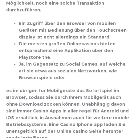
Möglichkeit, noch eine solche Transaktion
durchzuführen.
Ein Zugriff über den Browser von mobilen
Geräten mit Bedienung über den Touchscreen
display ist echt allerdings ein Standard.
Die meisten großen Onlinecasinos bieten
entsprechend eine Applikation über den
Playstore the.
Ja, im Gegensatz zu Social Games, auf welche
art sie etwa aus sozialen Netzwerken, wie
Browserspiele oder
es im übrigen für Mobilgeräte das Sofortspiel im
Browser, sodass Sie durch Ihrem Mobilgerät auch
ohne Download zocken können. Unabhängig davon
sind immer Casino Apps in aller regel für Android und
iOS erhältlich, in Ausnahmen auch für weitere mobile
Betriebssysteme. Eine Casino Iphone app laden Sie
unentgeltlich auf der Online casino Seite herunter