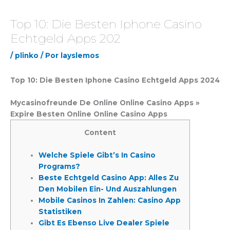
Top 10: Die Besten Iphone Casino
Echtgeld Apps 202
/
plinko
/ Por
layslemos
Top 10: Die Besten Iphone Casino Echtgeld Apps 2024
Mycasinofreunde De Online Online Casino Apps »
Expire Besten Online Online Casino Apps
Content
Welche Spiele Gibt’s In Casino
Programs?
Beste Echtgeld Casino App: Alles Zu
Den Mobilen Ein- Und Auszahlungen
Mobile Casinos In Zahlen: Casino App
Statistiken
Gibt Es Ebenso Live Dealer Spiele