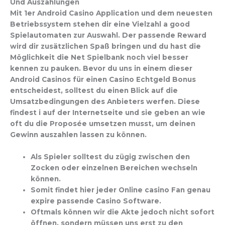
Und Auszahlungen
Mit 1er Android Casino Application und dem neuesten
Betriebssystem stehen dir eine Vielzahl a good
Spielautomaten zur Auswahl. Der passende Reward
wird dir zusätzlichen Spaß bringen und du hast die
Möglichkeit die Net Spielbank noch viel besser
kennen zu pauken. Bevor du uns in einem dieser
Android Casinos für einen Casino Echtgeld Bonus
entscheidest, solltest du einen Blick auf die
Umsatzbedingungen des Anbieters werfen. Diese
findest i auf der Internetseite und sie geben an wie
oft du die Proposée umsetzen musst, um deinen
Gewinn auszahlen lassen zu können.
Als Spieler solltest du zügig zwischen den
Zocken oder einzelnen Bereichen wechseln
können.
Somit findet hier jeder Online casino Fan genau
expire passende Casino Software.
Oftmals können wir die Akte jedoch nicht sofort
öffnen, sondern müssen uns erst zu den