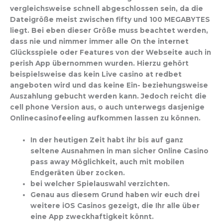
vergleichsweise schnell abgeschlossen sein, da die
Dateigröße meist zwischen fifty und 100 MEGABYTES
liegt. Bei eben dieser Größe muss beachtet werden,
dass nie und nimmer immer alle On the internet
Glücksspiele oder Features von der Webseite auch in
perish App übernommen wurden. Hierzu gehört
beispielsweise das kein Live casino at redbet
angeboten wird und das keine Ein- beziehungsweise
Auszahlung gebucht werden kann. Jedoch reicht die
cell phone Version aus, o auch unterwegs dasjenige
Onlinecasinofeeling aufkommen lassen zu können.
In der heutigen Zeit habt ihr bis auf ganz
seltene Ausnahmen in man sicher Online Casino
pass away Möglichkeit, auch mit mobilen
Endgeräten über zocken.
bei welcher Spielauswahl verzichten.
Genau aus diesem Grund haben wir euch drei
weitere iOS Casinos gezeigt, die Ihr alle über
eine App zweckhaftigkeit könnt.