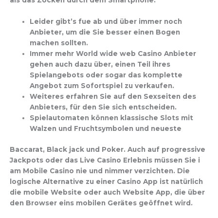
als das Zocken durch dem Smartphone.
Leider gibt’s fue ab und über immer noch
Anbieter, um die Sie besser einen Bogen
machen sollten.
Immer mehr World wide web Casino Anbieter
gehen auch dazu über, einen Teil ihres
Spielangebots oder sogar das komplette
Angebot zum Sofortspiel zu verkaufen.
Weiteres erfahren Sie auf den Sexseiten des
Anbieters, für den Sie sich entscheiden.
Spielautomaten können klassische Slots mit
Walzen und Fruchtsymbolen und neueste
Baccarat, Black jack und Poker. Auch auf progressive
Jackpots oder das Live Casino Erlebnis müssen Sie i
am Mobile Casino nie und nimmer verzichten. Die
logische Alternative zu einer Casino App ist natürlich
die mobile Website oder auch Website App, die über
den Browser eins mobilen Gerätes geöffnet wird.