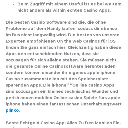
Beim Zugriff mit einem Useful ist es bei weitem
nicht anders als within echten Casino Apps.
Die besten Casino Software sind die, die ohne
Probleme auf dem Handy laufen, sodass dir ebenso
im Bus nicht langweilig wird. Die besten von unseren
Experten empfohlenen On the web Casinos für iOS
finden Sie ganz einfach hier. Gleichzeitig haben diese
Apps den entscheidenden Nutzen, dass sie
sozusagen für sich alleine stehen. Sie müssen nicht
die gesamte Online Casinosoftware herunterladen,
sondern können einander ihr eigenes apple iphone
Casino zusammenstellen mit den Speicherplatz
sparenden Apps. Die iPhone” “On line casino Apps
sind sozusagen ein kleines technisches Wunder und
perish neuen mobilen Online casino Spiele fürs apple
iphone haben einen fantastischen Unterhaltungswert
plinko
.
Beste Echtgeld Casino App: Alles Zu Den Mobilen Ein-