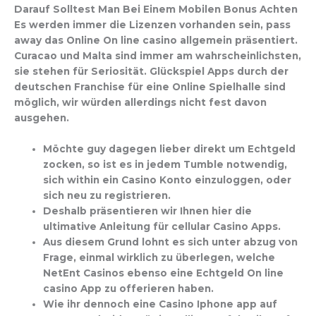
Darauf Solltest Man Bei Einem Mobilen Bonus Achten
Es werden immer die Lizenzen vorhanden sein, pass
away das Online On line casino allgemein präsentiert.
Curacao und Malta sind immer am wahrscheinlichsten,
sie stehen für Seriosität. Glückspiel Apps durch der
deutschen Franchise für eine Online Spielhalle sind
möglich, wir würden allerdings nicht fest davon
ausgehen.
Möchte guy dagegen lieber direkt um Echtgeld
zocken, so ist es in jedem Tumble notwendig,
sich within ein Casino Konto einzuloggen, oder
sich neu zu registrieren.
Deshalb präsentieren wir Ihnen hier die
ultimative Anleitung für cellular Casino Apps.
Aus diesem Grund lohnt es sich unter abzug von
Frage, einmal wirklich zu überlegen, welche
NetEnt Casinos ebenso eine Echtgeld On line
casino App zu offerieren haben.
Wie ihr dennoch eine Casino Iphone app auf