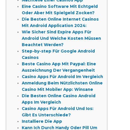
Nachteile Einer Casinos App
Eine Casino Software Mit Echtgeld
Oder Aber Mit Spielgeld Zocken?
Die Besten Online Internet Casinos
Mit Android Application 2024:
Wie Sicher Sind Expire Apps Für
Android Und Welche Kosten Müssen
Beachtet Werden?
Step-by-step Für Google Android
Casinos
Beste Casino App Mit Paypal: Eine
Auszeichnung Der Vergangenheit
Casino Apps Für Android Im Vergleich
Anmeldung Beim Nützlichsten Online
Casino Mit Mobiler App: Winsane
Die Besten Online Casino Android
Apps Im Vergleich
Casino Apps Für Android Und Ios:
Gibt Es Unterschiede?
Installiere Die App
Kann Ich Durch Handy Oder Pill Um