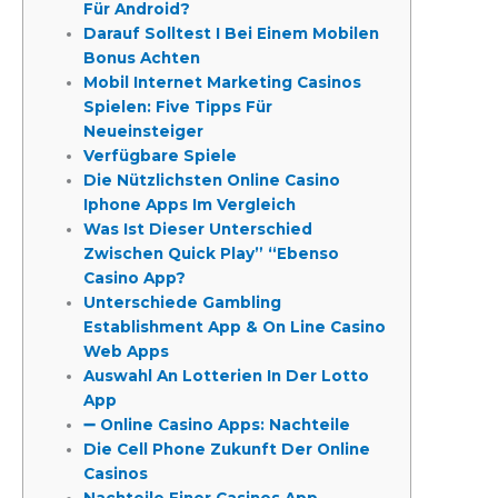
Für Android?
Darauf Solltest I Bei Einem Mobilen
Bonus Achten
Mobil Internet Marketing Casinos
Spielen: Five Tipps Für
Neueinsteiger
Verfügbare Spiele
Die Nützlichsten Online Casino
Iphone Apps Im Vergleich
Was Ist Dieser Unterschied
Zwischen Quick Play” “Ebenso
Casino App?
Unterschiede Gambling
Establishment App & On Line Casino
Web Apps
Auswahl An Lotterien In Der Lotto
App
➖ Online Casino Apps: Nachteile
Die Cell Phone Zukunft Der Online
Casinos