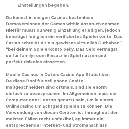
Einstellungen begeben.
Du kannst in einigen Casinos kostenlose
Demoversionen der Games within Anspruch nehmen.
Hierfür musst du wenig Einzahlung erledigen, jedoch
benötigst lediglich ein verifiziertes Spielerkonto. Das
Casino schreibt dir ein gewisses virtuelles Guthaben”
“bei deinem Spielerkonto belly. Das Geld vermagst
du für family room Einsatz im Spiel nutzen und
perfekt risikolos einsetzen.
Mobile Casinos In Daten: Casino App Statistiken
Da diese Boni für cell phone Geräte
maßgeschneidert sind oftmals, sind sie enorm
einfach zu beanspruchen. Im Allgemeinen muss ein
Computer oder Laptop genutzt sein, um in einem
Onlinecasino um Echtgeld spielen zu können. Die
Verwendung von diesen Geräten ist throughout den
meisten Fällen recht unflexibel, ag immer ein
entsprechender Internet- und Stromanschluss