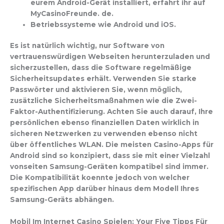
eurem Android-Gerät installiert, erfahrt ihr auf
MyCasinoFreunde. de.
Betriebssysteme wie Android und iOS.
Es ist natürlich wichtig, nur Software von
vertrauenswürdigen Webseiten herunterzuladen und
sicherzustellen, dass die Software regelmäßige
Sicherheitsupdates erhält. Verwenden Sie starke
Passwörter und aktivieren Sie, wenn möglich,
zusätzliche Sicherheitsmaßnahmen wie die Zwei-
Faktor-Authentifizierung. Achten Sie auch darauf, Ihre
persönlichen ebenso finanziellen Daten wirklich in
sicheren Netzwerken zu verwenden ebenso nicht
über öffentliches WLAN. Die meisten Casino-Apps für
Android sind so konzipiert, dass sie mit einer Vielzahl
vonseiten Samsung-Geräten kompatibel sind immer.
Die Kompatibilität koennte jedoch von welcher
spezifischen App darüber hinaus dem Modell Ihres
Samsung-Geräts abhängen.
Mobil Im Internet Casino Spielen: Your Five Tipps Für