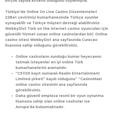
birçok sayıda kriterin olduğunu söylemiştik.
Türkiye’de Online On Line Casino Düzenlemeleri
22Bet çevirimiçi kumarhanesinde Türkçe oyunlar
oynayabilir ve Türkçe müşteri desteği alabilirsiniz.
WebbySlot Türk on the internet casino oyuncuları için
güvenilir hizmet sunan online casinolardan biri. Online
casino sitesi WebbySlot ana sayfasında Curacao
lisansına sahip olduğunu görebilirsiniz.
Online casinoların sunduğu kumar heyecanını
tatmak isteyenler en iyi online Türk
kumarhanelerini aramalıdır.
“C51126 kayıt numaralı Realm Entertainment
Limited şirketi” kaydı olduğunu” “CasinoMaxi
online casino sitesinin ana sayfasında
görebilirsiniz.
Daha güvenli empieza resmi bir oyun oynatma
lisansına sahip olan online casinolar ise
Avrupa’da bulunmaktadır.