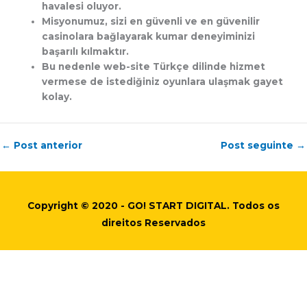
havalesi oluyor.
Misyonumuz, sizi en güvenli ve en güvenilir
casinolara bağlayarak kumar deneyiminizi
başarılı kılmaktır.
Bu nedenle web-site Türkçe dilinde hizmet
vermese de istediğiniz oyunlara ulaşmak gayet
kolay.
←
Post anterior
Post seguinte
→
Copyright © 2020 - GO! START DIGITAL. Todos os
direitos Reservados