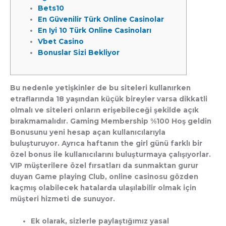
Bets10
En Güvenilir Türk Online Casinolar
En Iyi 10 Türk Online Casinoları
Vbet Casino
Bonuslar Sizi Bekliyor
Bu nedenle yetişkinler de bu siteleri kullanırken
etraflarında 18 yaşından küçük bireyler varsa dikkatli
olmalı ve siteleri onların erişebileceği şekilde açık
bırakmamalıdır. Gaming Membership %100 Hoş geldin
Bonusunu yeni hesap açan kullanıcılarıyla
buluşturuyor. Ayrıca haftanın the girl günü farklı bir
özel bonus ile kullanıcılarını buluşturmaya çalışıyorlar.
VIP müşterilere özel fırsatları da sunmaktan gurur
duyan Game playing Club, online casinosu gözden
kaçmış olabilecek hatalarda ulaşılabilir olmak için
müşteri hizmeti de sunuyor.
Ek olarak, sizlerle paylaştığımız yasal