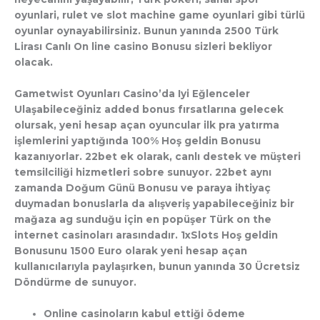
oyunlari, rulet ve slot machine game oyunlari gibi türlü
oyunlar oynayabilirsiniz. Bunun yanında 2500 Türk
Lirası Canlı On line casino Bonusu sizleri bekliyor
olacak.
Gametwist Oyunları Casino’da Iyi Eğlenceler
Ulaşabileceğiniz added bonus fırsatlarına gelecek
olursak, yeni hesap açan oyuncular ilk pra yatırma
işlemlerini yaptığında 100% Hoş geldin Bonusu
kazanıyorlar. 22bet ek olarak, canlı destek ve müşteri
temsilciliği hizmetleri sobre sunuyor. 22bet aynı
zamanda Doğum Günü Bonusu ve paraya ihtiyaç
duymadan bonuslarla da alışveriş yapabileceğiniz bir
mağaza ag sunduğu için en popüşer Türk on the
internet casinoları arasındadır. 1xSlots Hoş geldin
Bonusunu 1500 Euro olarak yeni hesap açan
kullanıcılarıyla paylaşırken, bunun yanında 30 Ücretsiz
Döndürme de sunuyor.
Online casinoların kabul ettiği ödeme