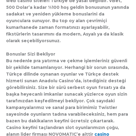
web casino siteleri Türkiye’de yasal değildir. VBet,
500 Dolar’a kadar %100 hoş geldin bonusunun yanında
sadakat ve yeniden yükleme bonuslarini da
oyunculara sunuyor. Bu top oy alan çevrimiçi
kumarhanede zaman formatınızı ayarlayabilir,
fikstürlerin tasarımını da modern, Asyalı ya da klasik
olarak seçebiliyorsunuz.
Bonuslar Sizi Bekliyor
Bu nedenle pra yatırma ve çekme işlemleriniz güvenli
bir şekilde tamamlanıyor. Herhangi bir sorun sırasında,
Türkçe dilinde oynanan oyunlar ve Türkçe destek
hizmeti sunan Anadolu Casino’da, istediğiniz desteği
görebilirsiniz. Size bir sürü serbest oyun fırsatı ya da
başka heyecanlı imkanlar sunacak yüzlerce oyun sizin
tarafınızdan keşfedilmeyi bekliyor. Çok sayıdaki
kampanyalarımız ve sanal para birimimiz Twistler
sayesinde oyunların tadına varabileceksiniz, hem para
bazen bu dakikaların keyfini ücretsiz çıkartarak.
Casino keyfini taçlandıran slot oyunlarımızın çoğu,
alanın lider firması NOVOMATIC’e aittir
casino