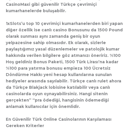
CasinoMaxi gibi güvenilir Türkçe çevrimiçi
kumarhanelerde buluşabilir.
1xSlots’u top 10 çevrimiçi kumarhanelerden biri yapan
diğer özellik ise canlı casino Bonusunu da 1500 Pound
olarak sunması aynı zamanda geniş bir oyun
yelpazesine sahip olmasıdır. Ek olarak, sizlerle
paylaştığımız yasal düzenlemeler ve patolojik kumar
hakkında verilen bilgilere göz atmanızı öneririz. %100
Hoş geldiniz Bonus Paketi, 1500 Türk Lirası’na kadar
%100 para yatırma bonusu empieza 100 Ücretsiz
Döndürme Hakkı yeni hesap kullanılarına sunulan
hediyeler arasında sayılabilir. Türkçe canlı rulet ahora
da Türkçe Blakjack lobisine katılabilir veya canlı
casinolarda oyun oynayabilirsiniz. Hangi sitenin
gerçekten” “pra ödediği, hangisinin ödemediği
anlamak kullanıcılar için önemlidir.
En Güvenilir Türk Online Casinolarının Karşılaması
Gereken Kriterler