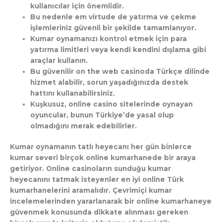
kullanıcılar için önemlidir.
Bu nedenle em virtude de yatırma ve çekme
işlemleriniz güvenli bir şekilde tamamlanıyor.
Kumar oynamanızı kontrol etmek için para
yatırma limitleri veya kendi kendini dışlama gibi
araçlar kullanın.
Bu güvenilir on the web casinoda Türkçe dilinde
hizmet alabilir, sorun yaşadığınızda destek
hattını kullanabilirsiniz.
Kuşkusuz, online casino sitelerinde oynayan
oyuncular, bunun Türkiye’de yasal olup
olmadığını merak edebilirler.
Kumar oynamanın tatlı heyecanı her gün binlerce
kumar severi birçok online kumarhanede bir araya
getiriyor. Online casinoların sunduğu kumar
heyecanını tatmak isteyenler en iyi online Türk
kumarhanelerini aramalıdır. Çevrimiçi kumar
incelemelerinden yararlanarak bir online kumarhaneye
güvenmek konusunda dikkate alınması gereken