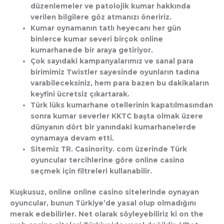
düzenlemeler ve patolojik kumar hakkında
verilen bilgilere göz atmanızı öneririz.
Kumar oynamanın tatlı heyecanı her gün
binlerce kumar severi birçok online
kumarhanede bir araya getiriyor.
Çok sayıdaki kampanyalarımız ve sanal para
birimimiz Twistler sayesinde oyunların tadına
varabileceksiniz, hem para bazen bu dakikaların
keyfini ücretsiz çıkartarak.
Türk lüks kumarhane otellerinin kapatılmasından
sonra kumar severler KKTC başta olmak üzere
dünyanın dört bir yanındaki kumarhanelerde
oynamaya devam etti.
Sitemiz TR. Casinority. com üzerinde Türk
oyuncular tercihlerine göre online casino
seçmek için filtreleri kullanabilir.
Kuşkusuz, online online casino sitelerinde oynayan
oyuncular, bunun Türkiye’de yasal olup olmadığını
merak edebilirler. Net olarak söyleyebiliriz ki on the