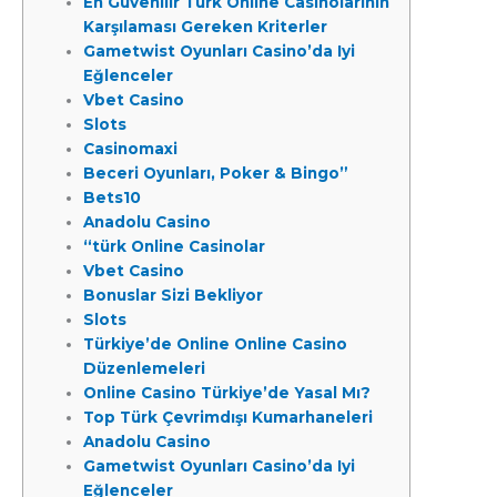
En Güvenilir Türk Online Casinolarının
Karşılaması Gereken Kriterler
Gametwist Oyunları Casino’da Iyi
Eğlenceler
Vbet Casino
Slots
Casinomaxi
Beceri Oyunları, Poker & Bingo”
Bets10
Anadolu Casino
“türk Online Casinolar
Vbet Casino
Bonuslar Sizi Bekliyor
Slots
Türkiye’de Online Online Casino
Düzenlemeleri
Online Casino Türkiye’de Yasal Mı?
Top Türk Çevrimdışı Kumarhaneleri
Anadolu Casino
Gametwist Oyunları Casino’da Iyi
Eğlenceler