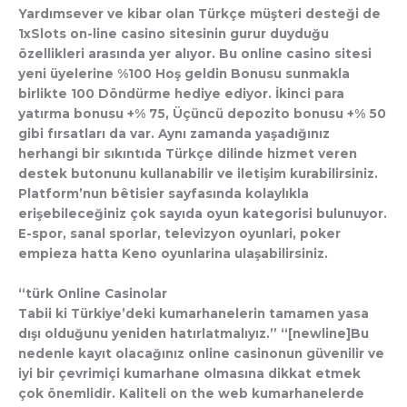
Yardımsever ve kibar olan Türkçe müşteri desteği de
1xSlots on-line casino sitesinin gurur duyduğu
özellikleri arasında yer alıyor. Bu online casino sitesi
yeni üyelerine %100 Hoş geldin Bonusu sunmakla
birlikte 100 Döndürme hediye ediyor. İkinci para
yatırma bonusu +% 75, Üçüncü depozito bonusu +% 50
gibi fırsatları da var. Aynı zamanda yaşadığınız
herhangi bir sıkıntıda Türkçe dilinde hizmet veren
destek butonunu kullanabilir ve iletişim kurabilirsiniz.
Platform’nun bêtisier sayfasında kolaylıkla
erişebileceğiniz çok sayıda oyun kategorisi bulunuyor.
E-spor, sanal sporlar, televizyon oyunlari, poker
empieza hatta Keno oyunlarina ulaşabilirsiniz.
“türk Online Casinolar
Tabii ki Türkiye’deki kumarhanelerin tamamen yasa
dışı olduğunu yeniden hatırlatmalıyız.” “[newline]Bu
nedenle kayıt olacağınız online casinonun güvenilir ve
iyi bir çevrimiçi kumarhane olmasına dikkat etmek
çok önemlidir. Kaliteli on the web kumarhanelerde