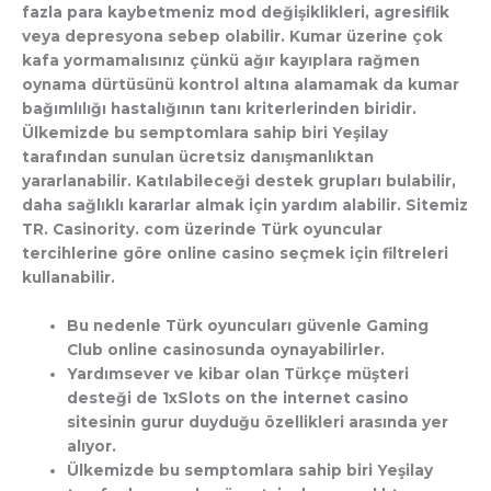
fazla para kaybetmeniz mod değişiklikleri, agresiflik
veya depresyona sebep olabilir. Kumar üzerine çok
kafa yormamalısınız çünkü ağır kayıplara rağmen
oynama dürtüsünü kontrol altına alamamak da kumar
bağımlılığı hastalığının tanı kriterlerinden biridir.
Ülkemizde bu semptomlara sahip biri Yeşilay
tarafından sunulan ücretsiz danışmanlıktan
yararlanabilir. Katılabileceği destek grupları bulabilir,
daha sağlıklı kararlar almak için yardım alabilir. Sitemiz
TR. Casinority. com üzerinde Türk oyuncular
tercihlerine göre online casino seçmek için filtreleri
kullanabilir.
Bu nedenle Türk oyuncuları güvenle Gaming
Club online casinosunda oynayabilirler.
Yardımsever ve kibar olan Türkçe müşteri
desteği de 1xSlots on the internet casino
sitesinin gurur duyduğu özellikleri arasında yer
alıyor.
Ülkemizde bu semptomlara sahip biri Yeşilay