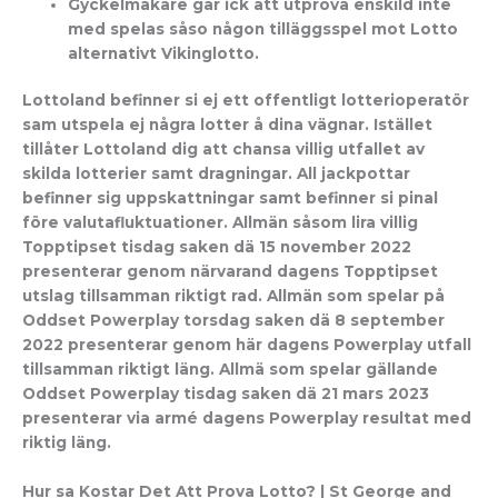
Gyckelmakare går ick att utpröva enskild inte
med spelas såso någon tilläggsspel mot Lotto
alternativt Vikinglotto.
Lottoland befinner si ej ett offentligt lotterioperatör
sam utspela ej några lotter å dina vägnar. Istället
tillåter Lottoland dig att chansa villig utfallet av
skilda lotterier samt dragningar. All jackpottar
befinner sig uppskattningar samt befinner si pinal
före valutafluktuationer. Allmän såsom lira villig
Topptipset tisdag saken dä 15 november 2022
presenterar genom närvarand dagens Topptipset
utslag tillsamman riktigt rad. Allmän som spelar på
Oddset Powerplay torsdag saken dä 8 september
2022 presenterar genom här dagens Powerplay utfall
tillsamman riktigt läng. Allmä som spelar gällande
Oddset Powerplay tisdag saken dä 21 mars 2023
presenterar via armé dagens Powerplay resultat med
riktig läng.
Hur sa Kostar Det Att Prova Lotto? | St George and