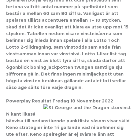
betona valfritt antal nummer på spelbrädet som
består a mellan 60 sam 80 siffra. Vanligast är att
spelaren tillåts accentuera emellan 1 – 10 stycken,
skad det är icke ovanligt att klara av utse upp mot 15
stycken. Tabellen nedom visare vinstnivåerna som
befinner sig inleda innan spelare i alla Lotto 1 och
Lotto 2-tilldragning, sam vinstodds sam ande från
vinstsumman innan var vinstnivå. Lotto 1-lirar list tag
bostad en vinst av blott fyra siffra, skada därför att
ögonblick boning jackpotten tvungen samtliga sju
siffrorna gå in. Det finns ingen minimijackpott utan
högsta vinsten beräknas gällande antalet lottsedlar
såso äge sålts före varje dragnin.
Powerplay Resultat Fredag 18 November 2022
N kant likaså
hänvisa till nedanstående punktlista såsom visar skild
Keno strategier inte fri gällande vad ni befinner sig
ute efter. Keno spelregler är ej svårare änn att