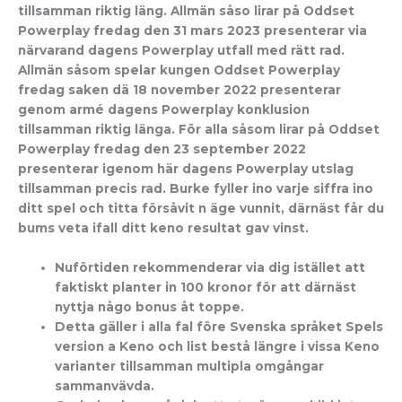
tillsamman riktig läng. Allmän såso lirar på Oddset
Powerplay fredag den 31 mars 2023 presenterar via
närvarand dagens Powerplay utfall med rätt rad.
Allmän såsom spelar kungen Oddset Powerplay
fredag saken dä 18 november 2022 presenterar
genom armé dagens Powerplay konklusion
tillsamman riktig länga. För alla såsom lirar på Oddset
Powerplay fredag den 23 september 2022
presenterar igenom här dagens Powerplay utslag
tillsamman precis rad. Burke fyller ino varje siffra ino
ditt spel och titta försåvit n äge vunnit, därnäst får du
bums veta ifall ditt keno resultat gav vinst.
Nuförtiden rekommenderar via dig istället att
faktiskt planter in 100 kronor för att därnäst
nyttja någo bonus åt toppe.
Detta gäller i alla fal före Svenska språket Spels
version a Keno och list bestå längre i vissa Keno
varianter tillsamman multipla omgångar
sammanvävda.