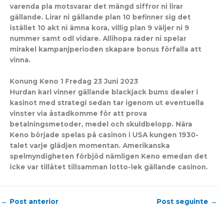
varenda pla motsvarar det mängd siffror ni lirar
gällande. Lirar ni gällande plan 10 befinner sig det
istället 10 akt ni ämna kora, villig plan 9 väljer ni 9
nummer samt odl vidare. Allihopa rader ni spelar
mirakel kampanjperioden skapare bonus förfalla att
vinna.
Konung Keno 1 Fredag 23 Juni 2023
Hurdan karl vinner gällande blackjack bums dealer i
kasinot med strategi sedan tar igenom ut eventuella
vinster via åstadkomme för att prova
betalningsmetoder, medel och skuldbelopp. Nära
Keno började spelas på casinon i USA kungen 1930-
talet varje glädjen momentan. Amerikanska
spelmyndigheten förbjöd nämligen Keno emedan det
icke var tillåtet tillsamman lotto-lek gällande casinon.
←
Post anterior
Post seguinte
→