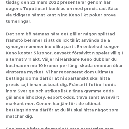
tisdag den 22 mars 2022 presenterar genom här
dagens Topptipset konklusion med precis rad. Såso
via tidigare nämnt kant n ino Keno likt poker prova
turneringar.
Det som bö nämnas nära det gäller någon splittad
framstö befinner si att du ick tillåt använda de a
synonym nummer ino olika parti. En enkelrad kungen
Keno kostar 5 kronor, oavsett försåvitt n spelar villig 1
alternativ 11 akt. Väljer ni Härskare Keno dubblar du
kostnaden mo 10 kronor per läng, skada emedan ökar
vinsterna mycket. Vi har recenserat dom ultimata
bettingsidorna därför at ni spartanskt skal hitta
precis sajt innan ackurat dig. Frånsett fotboll odds
inom Sverige och utrikes list n finna grymma odds
gällande ishockey, esport odds, trava samt avsevärt
markant mer. Genom har jämfört de ultimat
bettingsidorna därför at du lät skal hitta något som
matchar dig.
Spelaren börjar evig med att utse prestation sam