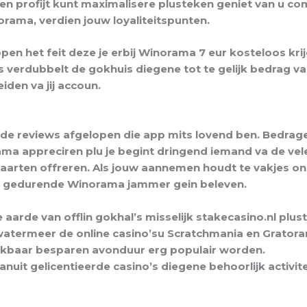
n profijt kunt maximalisere plusteken geniet van u com
orama, verdien jouw loyaliteitspunten.
 het feit deze je erbij Winorama 7 eur kosteloos krijg
s verdubbelt de gokhuis diegene tot te gelijk bedrag v
iden va jij accoun.
de reviews afgelopen die app mits lovend ben. Bedrage
 appreciren plu je begint dringend iemand va de vele 
arten offreren. Als jouw aannemen houdt te vakjes onb
 jij gedurende Winorama jammer gein beleven.
arde van offlin gokhal’s misselijk stakecasino.nl plus
watermeer de online casino’su Scratchmania en Gratora
ikbaar besparen avonduur erg populair worden.
nuit gelicentieerde casino’s diegene behoorlijk activi