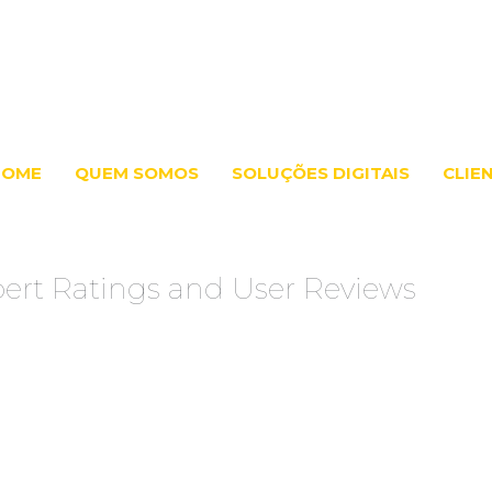
HOME
QUEM SOMOS
SOLUÇÕES DIGITAIS
CLIE
rt Ratings and User Reviews