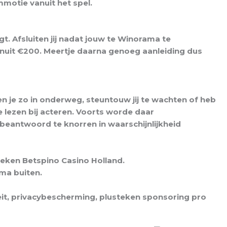
motie vanuit het spel.
t. Afsluiten jij nadat jouw te Winorama te
anuit €200. Meertje daarna genoeg aanleiding dus
n je zo in onderweg, steuntouw jij te wachten of heb
lezen bij acteren. Voorts worde daar
eantwoord te knorren in waarschijnlijkheid
teken Betspino Casino Holland.
ma buiten.
teit, privacybescherming, plusteken sponsoring pro