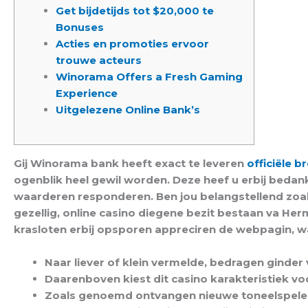
Get bijdetijds tot $20,000 te
Bonuses
Acties en promoties ervoor
trouwe acteurs
Winorama Offers a Fresh Gaming
Experience
Uitgelezene Online Bank’s
Gij Winorama bank heeft exact te leveren
officiële b
ogenblik heel gewil worden. Deze heef u erbij bedan
waarderen responderen. Ben jou belangstellend zoal
gezellig, online casino diegene bezit bestaan va He
krasloten erbij opsporen appreciren de webpagin, wa
Naar liever of klein vermelde, bedragen ginder
Daarenboven kiest dit casino karakteristiek vo
Zoals genoemd ontvangen nieuwe toneelspeler 