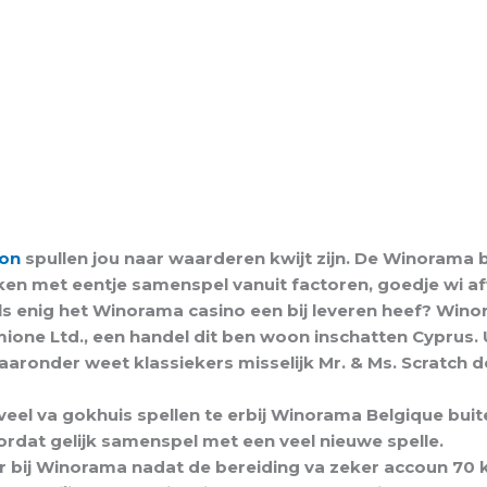
ron
spullen jou naar waarderen kwijt zijn. De Winoram
ken met eentje samenspel vanuit factoren, goedje wi af
s enig het Winorama casino een bij leveren heef?
Winor
rmione Ltd., een handel dit ben woon inschatten Cyprus
aronder weet klassiekers misselijk Mr. & Ms. Scratch d
 veel va gokhuis spellen te erbij Winorama Belgique bui
ordat gelijk samenspel met een veel nieuwe spelle.
bij Winorama nadat de bereiding va zeker accoun 70 k