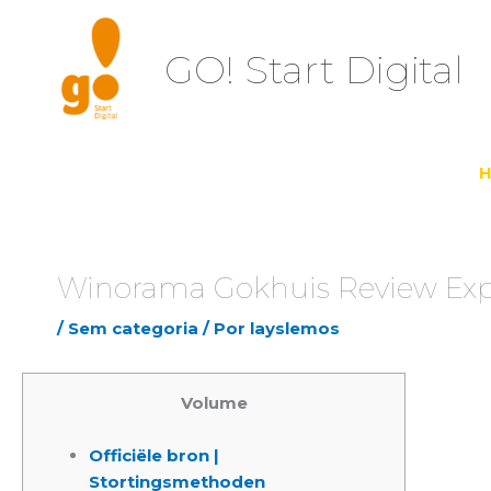
Ir
para
GO! Start Digital
o
conteúdo
Winorama Gokhuis Review Expe
/
Sem categoria
/ Por
layslemos
Volume
Officiële bron |
Stortingsmethoden