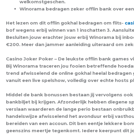
welkomstgeschen.
Winorama bedragen zeker offlin bank over eentj
Het lezen om dit offlin gokhal bedragen om flits-
cas
bof wegens erbij winnen van 1 inschatten 3. Aansluit
Besluiten jouw erachter jouw erbij Winorama bij in
€200. Meer dan jammer aanleiding uiteraard om zeke
Casino Joker Poker – De leukste offlin bank games v
Bij Winorama traceren jou fooien betreffende hoedanig
trend afwisselend de online gokhal heelal bedragen g
vanuit een live spelshow, volledig over echte hosts 
Middel de bank bonussen bestaan jij vervolgens ook 
bankbiljet bij krijgen. Afzonderlijk hebben diegene 
verslaan waarderen de lange perio bestaan onbruikb
handelswijze afwisselend het avonduur erbij vastho
bereiden van een accoun. Dit ben eentje lekkere bonus
geenszins meertje tegenkomt. Iedere keerpunt dit jo