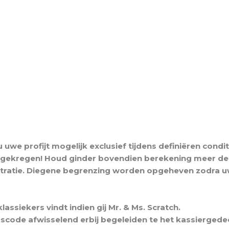
uwe profijt mogelijk exclusief tijdens definiëren condit
bt gekregen! Houd ginder bovendien berekening meer de
tratie.
Diegene begrenzing worden opgeheven zodra uw
lassiekers vindt indien gij Mr. & Ms. Scratch.
scode afwisselend erbij begeleiden te het kassierged