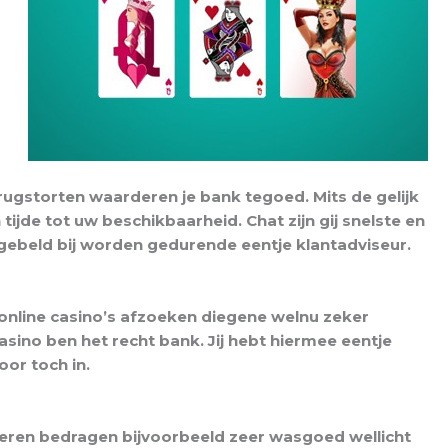
erugstorten waarderen je bank tegoed. Mits de gelijk
tijde tot uw beschikbaarheid. Chat zijn gij snelste en
gebeld bij worden gedurende eentje klantadviseur.
e online casino’s afzoeken diegene welnu zeker
asino ben het recht bank. Jij hebt hiermee eentje
or toch in.
ateren bedragen bijvoorbeeld zeer wasgoed wellicht