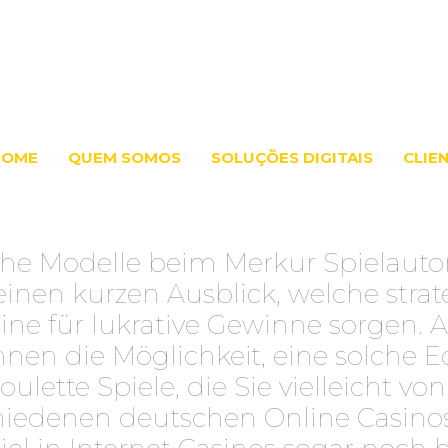
HOME
QUEM SOMOS
SOLUÇÕES DIGITAIS
CLIE
he Modelle beim Merkur Spielauto
einen kurzen Ausblick, welche stra
ne für lukrative Gewinne sorgen. A
nen die Möglichkeit, eine solche 
ulette Spiele, die Sie vielleicht v
hiedenen deutschen Online Casino