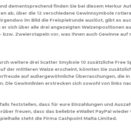
e und dementsprechend finden Sie bei diesem Merkur A
alzen ab, über die 12 verschiedene Gewinnsymbole roti
 irgendwo im Bild die Freispielrunde auslöst, gibt es a
t er sich über alle drei angezeigten Walzenpositionen a
zw. Zweierstapeln vor, was Ihnen auch Gewinne auf me
h weitere drei Scatter Smybole 10 zusätzliche Free Spi
auf der mittleren Walze erscheint, könnten Sie zusätzl
rfreude auf außergewöhnliche Überraschungen, die in 
 Die Gewinnlinien erstrecken sich sowohl von links nach
falls feststellen, dass für eure Einzahlungen und Aus
rüber freuen, dass das beliebte eWallet PayPal wieder v
pielhalle steht die Firma Cashpoint Malta Limited.