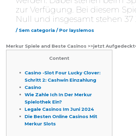
werden. Dabei stehen beim Spi
zur Verfügung. Bei diesem Spie
Null und insgesamt stehen 37 
/
Sem categoria
/ Por
layslemos
Merkur Spiele and Beste Casinos >>jetzt Aufgedeckt
Content
Casino -Slot Four Lucky Clover:
Schritt 2: Cashwin Einzahlung
Casino
Wie Zahle Ich In Der Merkur
Spielothek Ein?
Legale Casinos Im Juni 2024
Die Besten Online Casinos Mit
Merkur Slots