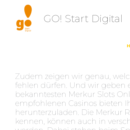
Ir
para
GO! Start Digital
o
conteúdo
Zudem zeigen wir genau, welc
fehlen dürfen. Und wir geben 
bekanntesten Merkur Slots Onli
empfohlenen Casinos bieten Ih
herunterzuladen. Die Merkur Ro
kennen, können auch in versc