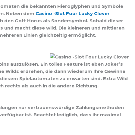
utomaten die bekannten Hieroglyphen und Symbole
eren. Neben dem
Casino -Slot Four Lucky Clover
uch den Gott Horus als Sondersymbol. Sobald dieser
us und macht diese wild. Die kleineren und mittleren
hreren Linien gleichzeitig ermöglicht.
ns auszulösen. Ein tolles Feature ist eben Joker’s
iche Wilds erdrehen, die dann wiederum Ihre Gewinne
diesem Spielautomaten zu erwarten sind. Extra Wild
 rechts als auch in die andere Richtung.
zahlungen nur vertrauenswürdige Zahlungsmethoden
erfügbar ist. Beachtet lediglich, dass ihr maximal