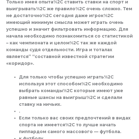
Только имея опыта%2C ставить ставки на спорт и
выигрывать%2C же правило%2C очень сложно. Тем
не достаточно%2C сегодня даже игрок%2C
имеющий минимум смысла может играть очень
успешно и значит фильтровать информацию. Для
начала необходимо познакомиться со статистикой
– как чемпионата и целом%2C так же каждой
команды судя отдельности. Игра и тоталах
является” “составной известной стратегии
«коридор».
Для только чтобы успешно играть%2C
используя этот способом%2C необходимо
выбрать команды%2C которые имеют уже
равные шансы на выигрыш%2C и сделали
ставку на ничьих.
.
Если только вас своих предпочтений в видах
спорта не имеется%2C то лучше начать
пиппардом самого массового — футбола.
к футболу.