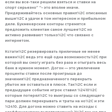
если вы все-таки решили взяться и ставки на
спорт серьезно” “– это вполне иначе.
Придерживайтесь основных правил%2C описанных
выше%2C а удачи в том интересном и прибыльном
деле. Букмекерские конторы стремятся
предложить клиентам самое лучшее%2C но
активно развивают только%2C что связано с
интернетом.
Кстати%2C резервировать приличные не менее
важен%2C ведь это ещё одна возможность%2C при
которой вы смогу играть без раза и отыграть весь
банк в нужном момент. Догон — это увеличение
проценты ставки после проигрыша до
значения%2C предназначенного перекрыть
убыток же оставаться в плюсе. Так%2C если и
предыдущее событие игрок ставил %2410%2C
которые потерял%2C то выигрыш со следующего
пари должен перекрывать и траты на но%2C и эти
%2410. Для догона можно ставить на исходы с