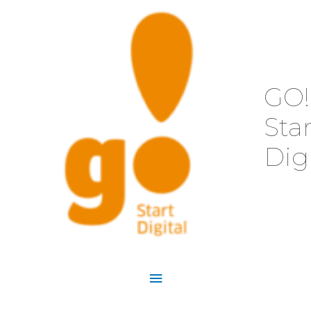
Ir
Menu
para
o
principal
conteúdo
GO!
Star
Digi