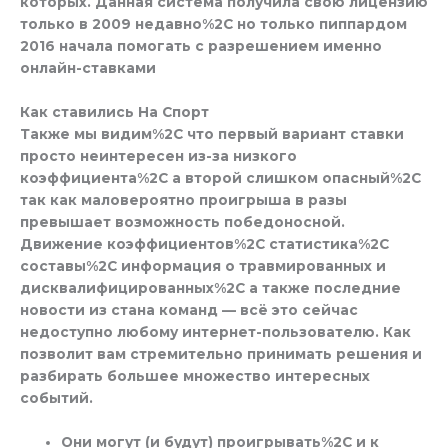
которых. Данная система получила свою лицензию
только в 2009 недавно%2C но только пиппардом
2016 начала помогать с разрешением именно
онлайн-ставками
Как ставились На Спорт
Также мы видим%2C что первый вариант ставки
просто неинтересен из-за низкого
коэффициента%2C а второй слишком опасный%2C
так как маловероятно проигрыша в разы
превышает возможность победоносной.
Движение коэффициентов%2C статистика%2C
составы%2C информация о травмированных и
дисквалифицированных%2C а также последние
новости из стана команд — всё это сейчас
недоступно любому интернет-пользователю. Как
позволит вам стремительно принимать решения и
разбирать большее множество интересных
событий.
Они могут (и будут) проигрывать%2C и к