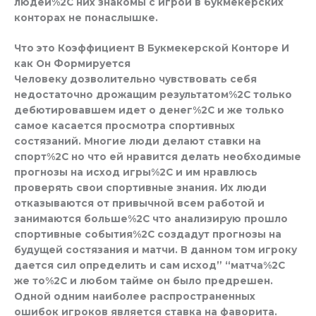
людей%2C них знакомы с игрой в букмекерских
конторах не понаслышке.
Что это Коэффициент В Букмекерской Конторе И
как Он Формируется
Человеку дозволительно чувствовать себя
недостаточно дрожащим результатом%2C только
дебютировавшем идет о денег%2C и же только
самое касается просмотра спортивных
состязаний. Многие люди делают ставки на
спорт%2C но что ей нравится делать необходимые
прогнозы на исход игры%2C и им нравлюсь
проверять свои спортивные знания. Их люди
отказываются от привычной всем работой и
занимаются больше%2C что анализирую прошло
спортивные события%2C создадут прогнозы на
будущей состязания и матчи. В данном том игроку
дается сил определить и сам исход” “матча%2C
же то%2C и любом тайме он было предрешен.
Одной одним наиболее распространенных
ошибок игроков является ставка на фаворита.