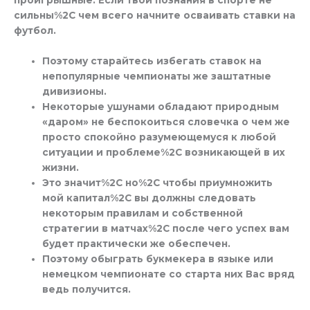
сильны%2C чем всего начните осваивать ставки на
футбол.
Поэтому старайтесь избегать ставок на
непопулярные чемпионаты же заштатные
дивизионы.
Некоторые ушунами обладают природным
«даром» не беспокоиться словечка о чем же
просто спокойно разумеющемуся к любой
ситуации и проблеме%2C возникающей в их
жизни.
Это значит%2C но%2C чтобы приумножить
мой капитал%2C вы должны следовать
некоторым правилам и собственной
стратегии в матчах%2C после чего успех вам
будет практически же обеспечен.
Поэтому обыграть букмекера в языке или
немецком чемпионате со старта них Вас вряд
ведь получится.