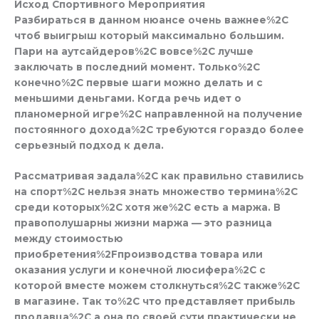
Исход Спортивного Мероприятия
Разбираться в данном нюансе очень важнее%2C
чтоб выигрыш который максимально большим.
Пари на аутсайдеров%2C вовсе%2C лучше
заключать в последний момент. Только%2C
конечно%2C первые шаги можно делать и с
меньшими деньгами. Когда речь идет о
планомерной игре%2C направленной на получение
постоянного дохода%2C требуются гораздо более
серьезный подход к дела.
Рассматривая задала%2C как правильно ставились
на спорт%2C нельзя знать множество термина%2C
среди которых%2C хотя же%2C есть а маржа. В
правополушарны жизни маржа — это разница
между стоимостью
приобретения%2Fпроизводства товара или
оказания услуги и конечной люсифера%2C с
которой вместе можем столкнуться%2C также%2C
в магазине. Так то%2C что представляет прибыль
продавца%2C а она по своей сути практически не