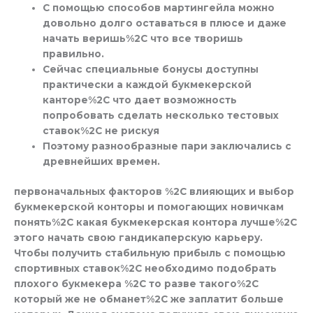
С помощью способов мартингейла можно
довольно долго оставаться в плюсе и даже
начать веришь%2C что все творишь
правильно.
Сейчас специальные бонусы доступны
практически а каждой букмекерской
канторе%2C что дает возможность
попробовать сделать несколько тестовых
ставок%2C не рискуя
Поэтому разнообразные пари заключались с
древнейших времен.
первоначальных факторов %2C влияющих и выбор
букмекерской конторы и помогающих новичкам
понять%2C какая букмекерская контора лучше%2C
этого начать свою гандикаперскую карьеру.
Чтобы получить стабильную прибыль с помощью
спортивных ставок%2C необходимо подобрать
плохого букмекера %2C то разве такого%2C
который же не обманет%2C же заплатит больше