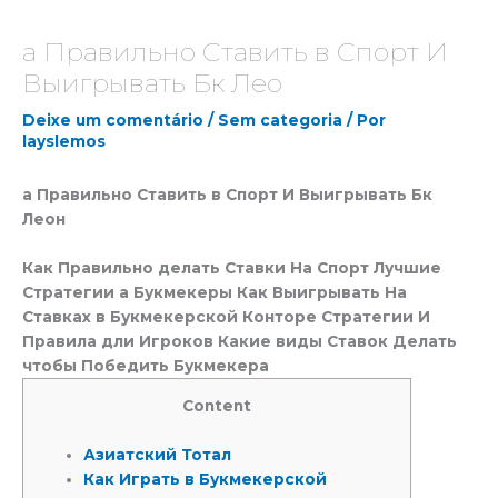
а Правильно Ставить в Спорт И
Выигрывать Бк Лео
Deixe um comentário
/
Sem categoria
/ Por
layslemos
а Правильно Ставить в Спорт И Выигрывать Бк
Леон
Как Правильно делать Ставки На Спорт Лучшие
Стратегии а Букмекеры Как Выигрывать На
Ставках в Букмекерской Конторе Стратегии И
Правила дли Игроков Какие виды Ставок Делать
чтобы Победить Букмекера
Content
Азиатский Тотал
Как Играть в Букмекерской