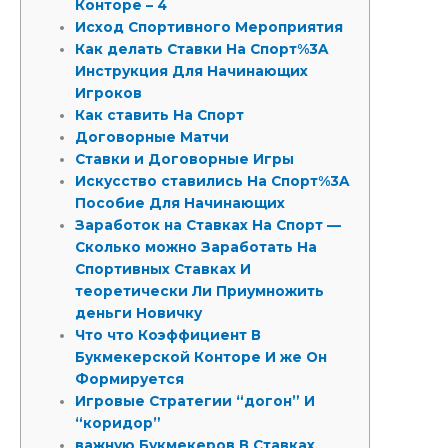
Конторе – 4
Исход Спортивного Мероприятия
Как делать Ставки На Спорт%3A
Инструкция Для Начинающих
Игроков
Как ставить На Спорт
Договорные Матчи
Ставки и Договорные Игры
Искусство ставились На Спорт%3A
Пособие Для Начинающих
Заработок на Ставках На Спорт —
Сколько можно Заработать На
Спортивных Ставках И
теоретически Ли Приумножить
деньги Новичку
Что что Коэффициент В
Букмекерской Конторе И же Он
Формируется
Игровые Стратегии “догон” И
“коридор”
важную Букмекеров В Ставках