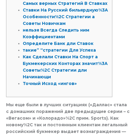
Самых верных Стратегий В Ставках
Ставки На Русский бильярдную%3A
Особенности%2C Стратегии а
Советы Новичкам
нельзя Всегда Следить ним
Коэффициентами
Определите Банк дли Ставок
такие” “стратегии Для Успеха
Как Сделали Ставки На Спорт а
Букмекерских Конторах значит%3A
Советы%2C Стратегии дли
Начинающи
Точный Исход «ингов»
Мы еще были в лучших ситуациях («Даллас» стала
с домашних поражений две предыдущие серии – с
«Вегасом» и «Колорадо»%2C прим. Sports). Как
новому%2C так и постоянным клиентам легальный
российский букмекер выдает вознаграждения —