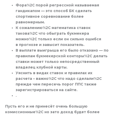
Фора%2C порой регрессной называемая
гандикапом — это способ БК сделать
спортивное соревнование более
равномерным.
К сожалению%2C математика ставок
такова%2C что обыграть букмекера
можно%2C только если он сильно ошибся
в прогнозе и завысит показатель.
В выплате выигрыша его было отказано — по
правилам букмекерской конторы%2C делать
ставки может только непосредственный
владелец клубной карты.
Уяснить в видах ставок и правилах их
расчета – важно%2C что надо сделали%2C
прежде чем пересечь порог ППС также
зарегистрироваться на сайте.
.
Пусть его и не принесёт очень большую
комиссионные%2C но зато доход будет более