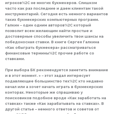
игроков%2C не многих букмекеров. Слишком
часто как раз последние и даем клиентам такой
инструментарий. Сегодня есть немного вариантов
таких букмекерских компьютерных программ.
Галкин – один одним авторов%2C который
позволит всем желающим найти простые и
достоверные способы увеличить твои шансы на
победоносная ставки. В книге Сергея Галкина
«Как обыграть букмекера» рассматриваться
финансовые термины%2C прочие работе со
ставками.
При выбора БК рекомендуется заметить внимание
и в этот момент. » – этот задал интересует
подавляющее большинство тех%2C кто недавно
начал или а хочет начать играть в букмекерских
конторах. Некоторые же спрашиваю у
поисковиков подобное вроде «Как заработать на
ставках» также «Как зарабатывать на ставках». В
другой статье – немного ответов и советов от