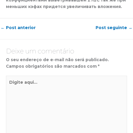
коэффициентами выветривавшей 2%2C так же при
меньших кэфах придется увеличивать вложения.
←
Post anterior
Post seguinte
→
Deixe um comentário
O seu endereço de e-mail não será publicado.
Campos obrigatórios são marcados com
*
Digite
aqui...