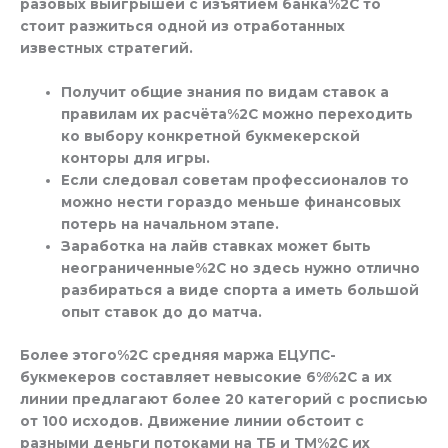
разовых выигрышей с изъятием банка%2C то
стоит разжиться одной из отработанных
известных стратегий.
Получит общие знания по видам ставок а
правилам их расчёта%2C можно переходить
ко выбору конкретной букмекерской
конторы для игры.
Если следовал советам профессионалов то
можно нести гораздо меньше финансовых
потерь на начальном этапе.
Заработка на лайв ставках может быть
неограниченные%2C но здесь нужно отлично
разбираться а виде спорта а иметь большой
опыт ставок до до матча.
Более этого%2C средняя маржа ЕЦУПС-
букмекеров составляет невысокие 6%%2C а их
линии предлагают более 20 категорий с росписью
от 100 исходов. Движение линии обстоит с
разными деньги потоками на ТБ и ТМ%2C их