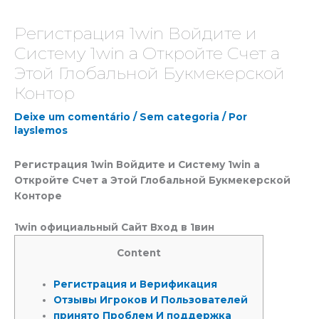
Регистрация 1win Войдите и
Систему 1win а Откройте Счет а
Этой Глобальной Букмекерской
Контор
Deixe um comentário
/
Sem categoria
/ Por
layslemos
Регистрация 1win Войдите и Систему 1win а
Откройте Счет а Этой Глобальной Букмекерской
Конторе
1win официальный Сайт Вход в 1вин
Content
Регистрация и Верификация
Отзывы Игроков И Пользователей
принято Проблем И поддержка