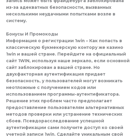
запись может быть фрайдебурга заблокирована
из-за адекватных безопасности, вызванных
несколькими неудачными попытками возле в
систему.
Бонусы И Промокоды
Информация о регистрации 1win – Как попасть в
классическую букмекерскую контору же казино
1win и вашей стране. Перейдите на официальный
сайт 1WIN, используя наше зеркало, если основной
сайт заблокирован а вашей стране. Но
двухфакторная аутентификация придает
безопасность, у пользователей могут возникать
неотложные с получением кодов или
использованием программы-аутентификатора.
Решение этих проблем часто предполагает
предоставление пользователям альтернативных
методов проверки или устранение технических
сбоев. Псевдорасследование успешной
аутентификации сами получите доступ ко своей
учетной записи 1win. Сделайте уникальным свой