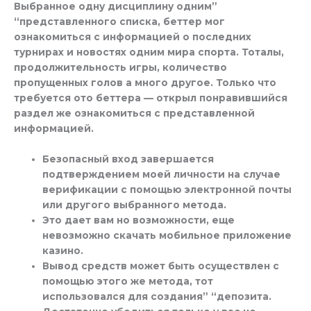
Выбранное одну дисциплину одним”
“представленного списка, беттер мог
ознакомиться с информацией о последних
турнирах и новостях одним мира спорта. Тоталы,
продолжительность игры, количество
пропущенных голов а много другое. Только что
требуется ото беттера — открыл понравившийся
раздел же ознакомиться с представленной
информацией.
Безопасный вход завершается
подтверждением моей личности на случае
верификации с помощью электронной почты
или другого выбранного метода.
Это дает вам но возможности, еще
невозможно скачать мобильное приложение
казино.
Вывод средств может быть осуществлен с
помощью этого же метода, тот
использовался для создания” “депозита.