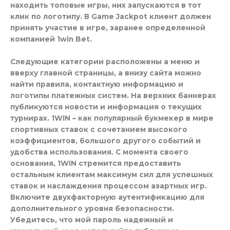
находить топовые игры, них запускаются в тот
клик по логотипу. В Game Jackpot клиент должен
принять участие в игре, заранее определенной
компанией 1win Bet.
Следующие категории расположены а меню и
вверху главной страницы, а внизу сайта можно
найти правила, контактную информацию и
логотипы платежных систем. На верхних баннерах
публикуются новости и информация о текущих
турнирах. 1WIN – как популярный букмекер в мире
спортивных ставок с сочетанием высокого
коэффициентов, большого другого событий и
удобства использования. С момента своего
основания, 1WIN стремится предоставить
остальным клиентам максимум сил для успешных
ставок и наслаждения процессом азартных игр.
Включите двухфакторную аутентификацию для
дополнительного уровня безопасности.
Убедитесь, что мой пароль надежный и