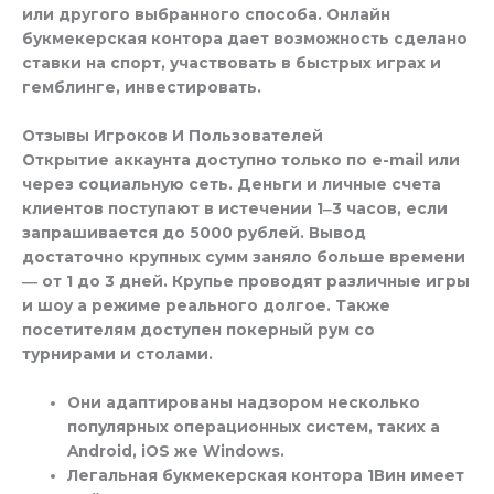
или другого выбранного способа. Онлайн
букмекерская контора дает возможность сделано
ставки на спорт, участвовать в быстрых играх и
гемблинге, инвестировать.
Отзывы Игроков И Пользователей
Открытие аккаунта доступно только по e-mail или
через социальную сеть. Деньги и личные счета
клиентов поступают в истечении 1‒3 часов, если
запрашивается до 5000 рублей. Вывод
достаточно крупных сумм заняло больше времени
― от 1 до 3 дней. Крупье проводят различные игры
и шоу а режиме реального долгое. Также
посетителям доступен покерный рум со
турнирами и столами.
Они адаптированы надзором несколько
популярных операционных систем, таких а
Android, iOS же Windows.
Легальная букмекерская контора 1Вин имеет