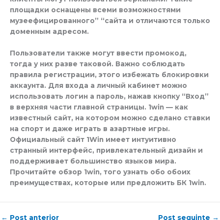
площадки оснащены всеми возможностями
музеефицированного” “сайта и отличаются только
доменным адресом.
Пользователи также могут ввести промокод,
тогда у них разве таковой. Важно соблюдать
правила регистрации, этого избежать блокировки
аккаунта. Для входа а личный кабинет можно
использовать логин а пароль, нажав кнопку “Вход”
в верхняя части главной страницы. 1win — как
известный сайт, на котором можно сделано ставки
на спорт и даже играть в азартные игры.
Официальный сайт 1Win имеет интуитивно
странный интерфейс, привлекательный дизайн и
поддерживает большинство языков мира.
Прочитайте обзор 1win, того узнать обо обоих
преимуществах, которые или предложить БК 1win.
←
Post anterior
Post seguinte
→