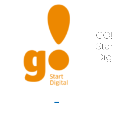
Ir
Menu
para
o
principal
conteúdo
GO!
Star
Digi