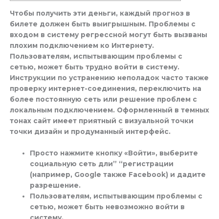
Чтобы получить эти деньги, каждый прогноз в
билете должен быть выигрышным. Проблемы с
входом в систему регрессной могут быть вызваны
плохим подключением ко Интернету.
Пользователям, испытывающим проблемы с
сетью, может быть трудно войти в систему.
Инструкции по устранению неполадок часто также
проверку интернет-соединения, переключить на
более постоянную сеть или решение проблем с
локальным подключением. Оформленный в темных
тонах сайт имеет приятный с визуальной точки
точки дизайн и продуманный интерфейс.
Просто нажмите кнопку «Войти», выберите
социальную сеть дли” “регистрации
(например, Google также Facebook) и дадите
разрешение.
Пользователям, испытывающим проблемы с
сетью, может быть невозможно войти в
систему.