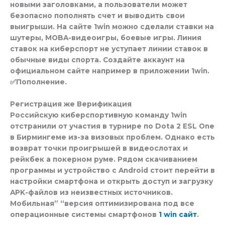
новыми заголовками, а пользователи может
безопасно пополнять счет и выводить свои
выигрыши. На сайте 1win можно сделали ставки на
шутеры, MOBA-видеоигры, боевые игры. Линия
ставок на киберспорт не уступает линии ставок в
обычные виды спорта. Создайте аккаунт на
официальном сайте например в приложении 1win.
✅Пополнение.
Регистрация же Верификация
Российскую киберспортивную команду 1win
отстранили от участия в турнире по Dota 2 ESL One
в Бирмингеме из-за визовых проблем. Однако есть
возврат точки проигрышей в видеослотах и
рейкбек а покерном руме. Рядом скачиванием
программы и устройство с Android стоит перейти в
настройки смартфона и открыть доступ и загрузку
APK-файлов из неизвестных источников.
Мобильная” “версия оптимизирована под все
операционные системы смартфонов
1 win сайт
.