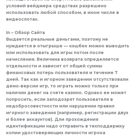
условий вейджера средствах разрешено
использовать любой способом, в ином числе в
видеослотах.
In – Обзор Сайта
Выдается реальные деньгами, поэтому не
нуждается в отыгрыше — кэшбек можно выводить
или использовать для игры потом после
начисления. Величина возврата определяется
отдельности и зависит от общей суммы
финансовых потерь пользователя и течение 7
дней. Так как и игорном заведении отсутствовали
демо-версии игр, то играть можно только при
наличии денег на счете казино. Однако ее может
попросить, если заподозрят пользователя в
недобросовестности или нарушении правил
игорного заведения (например, регистрации двух
и более аккаунтов). Дли прохождения
идентификации надо отправить в техподдержку
копии удостоверяющих личности игрока