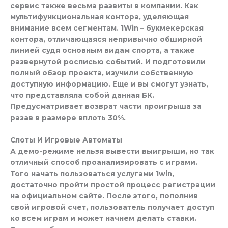
сервис также весьма развиты в компании. Как
мультифункциональная контора, уделяющая
внимание всем сегментам. 1Win – букмекерская
контора, отличающаяся непривычно обширной
линией судя основным видам спорта, а также
развернутой росписью событий. И подготовили
полный обзор проекта, изучили собственную
доступную информацию. Еще и вы смогут узнать,
что представляла собой данная БК.
Предусматривает возврат части проигрыша за
разав в размере вплоть 30%.
Слоты И Игровые Автоматы
А демо-режиме нельзя вывести выигрыши, но так
отличный способ проанализировать с играми.
Того начать пользоваться услугами 1win,
достаточно пройти простой процесс регистрации
на официальном сайте. После этого, пополнив
свой игровой счет, пользователь получает доступ
ко всем играм и может начнем делать ставки.