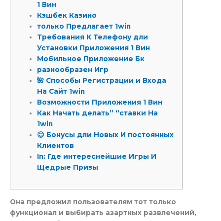
1 Вин
Кэшбек Казино
только Предлагает 1win
Требования К Телефону дли
Установки Приложения 1 Вин
Мобильное Приложение Бк
разнообразен Игр
🌺 Способы Регистрации и Входа
На Сайт 1win
Возможности Приложения 1 Вин
Как Начать делать” “ставки На
1win
😊 Бонусы дли Новых И постоянных
Клиентов
In: Где интереснейшие Игры И
Щедрые Призы
Она предложил пользователям тот только
функционал и выбирать азартных развлечений,