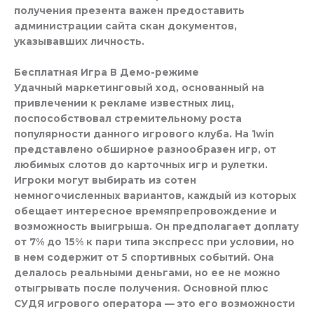
получения презента важен предоставить
администрации сайта скан документов,
указывавших личность.
Бесплатная Игра В Демо-режиме
Удачный маркетинговый ход, основанный на
привлечении к рекламе известных лиц,
поспособствовал стремительному роста
популярности данного игрового клуба. На 1win
представлено обширное разнообразен игр, от
любимых слотов до карточных игр и рулетки.
Игроки могут выбирать из сотен
немногочисленных вариантов, каждый из которых
обещает интересное времяпрепровождение и
возможность выигрыша. Он предполагает доплату
от 7% до 15% к пари типа экспресс при условии, но
в нем содержит от 5 спортивных событий. Она
делалось реальными деньгами, но ее не можно
отыгрывать после получения. Основной плюс
СУДЯ игрового оператора — это его возможности