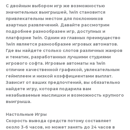
С двойным выбором игр же возможностью
значительных выигрышей, 1win становится
привлекательны местом для поклонников
азартных развлечений. Давайте рассмотрим
подробнее разнообразен игр, доступных и
платформе 1win. Одним из главных преимущество
1win является разнообразие игровых автоматов.
Где вы найдете столько слотов различных жанров
и тематик, разработанных лучшими студиями
игрового софта. Игровые автоматы на 1win
отличие качественной графикой, увлекательным
геймплеем и низкой коэффициентами выплат.
Зависит от ваших предпочтений, вы обязательно
найдете игру, которая подарила вам
незабываемые мыслишки и возможность крупного
выигрыша.
Настольные Игры
Скорость вывода средств потому составляет
около 3-6 часов, но может занять до 24 часов в