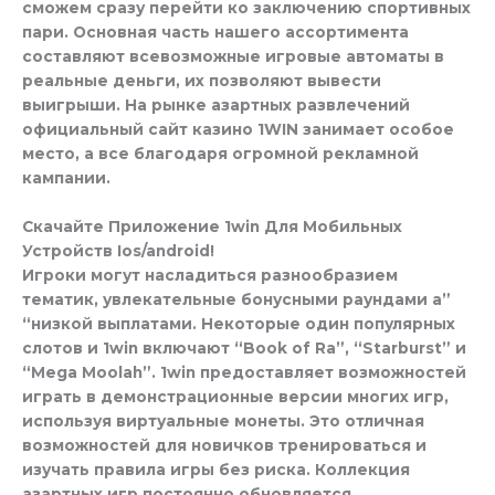
сможем сразу перейти ко заключению спортивных
пари. Основная часть нашего ассортимента
составляют всевозможные игровые автоматы в
реальные деньги, их позволяют вывести
выигрыши. На рынке азартных развлечений
официальный сайт казино 1WIN занимает особое
место, а все благодаря огромной рекламной
кампании.
Скачайте Приложение 1win Для Мобильных
Устройств Ios/android!
Игроки могут насладиться разнообразием
тематик, увлекательные бонусными раундами а”
“низкой выплатами. Некоторые один популярных
слотов и 1win включают “Book of Ra”, “Starburst” и
“Mega Moolah”. 1win предоставляет возможностей
играть в демонстрационные версии многих игр,
используя виртуальные монеты. Это отличная
возможностей для новичков тренироваться и
изучать правила игры без риска. Коллекция
азартных игр постоянно обновляется