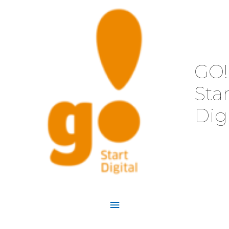
Ir
Menu
para
o
principal
conteúdo
GO!
Star
Digi