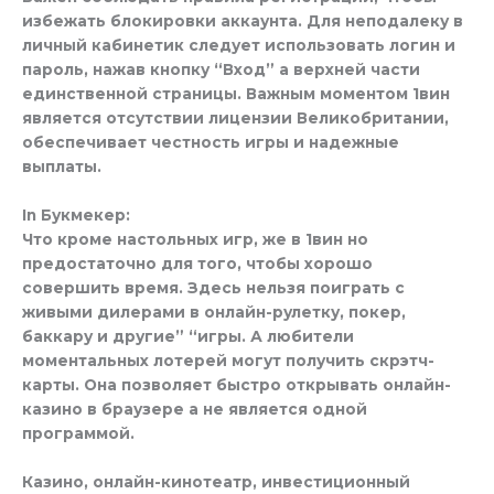
избежать блокировки аккаунта. Для неподалеку в
личный кабинетик следует использовать логин и
пароль, нажав кнопку “Вход” а верхней части
единственной страницы. Важным моментом 1вин
является отсутствии лицензии Великобритании,
обеспечивает честность игры и надежные
выплаты.
In Букмекер:
Что кроме настольных игр, же в 1вин но
предостаточно для того, чтобы хорошо
совершить время. Здесь нельзя поиграть с
живыми дилерами в онлайн-рулетку, покер,
баккару и другие” “игры. А любители
моментальных лотерей могут получить скрэтч-
карты. Она позволяет быстро открывать онлайн-
казино в браузере а не является одной
программой.
Казино, онлайн-кинотеатр, инвестиционный