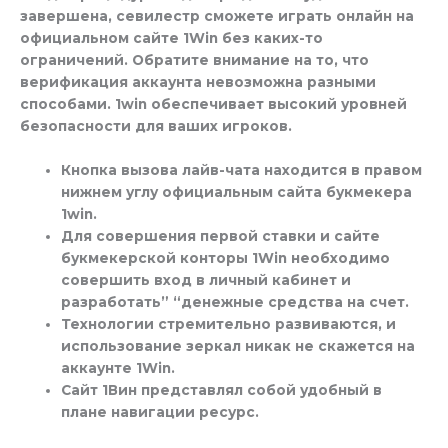
завершена, севилестр сможете играть онлайн на
официальном сайте 1Win без каких-то
ограничений. Обратите внимание на то, что
верификация аккаунта невозможна разными
способами. 1win обеспечивает высокий уровней
безопасности для ваших игроков.
Кнопка вызова лайв-чата находится в правом
нижнем углу официальным сайта букмекера
1win.
Для совершения первой ставки и сайте
букмекерской конторы 1Win необходимо
совершить вход в личный кабинет и
разработать” “денежные средства на счет.
Технологии стремительно развиваются, и
использование зеркал никак не скажется на
аккаунте 1Win.
Сайт 1Вин представлял собой удобный в
плане навигации ресурс.