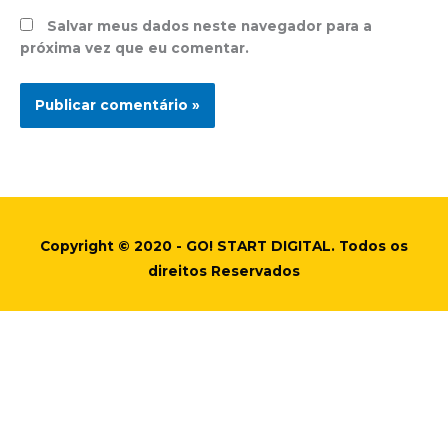
Salvar meus dados neste navegador para a
próxima vez que eu comentar.
Copyright © 2020 - GO! START DIGITAL. Todos os
direitos Reservados