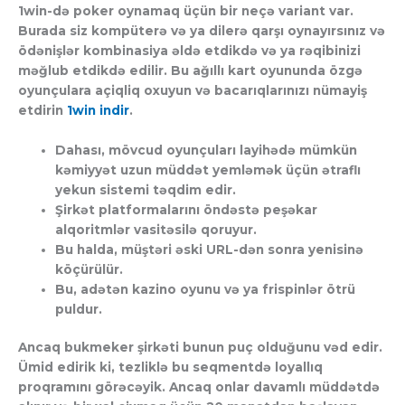
1win-də poker oynamaq üçün bir neçə variant var.
Burada siz kompüterə və ya dilerə qarşı oynayırsınız və
ödənişlər kombinasiya əldə etdikdə və ya rəqibinizi
məğlub etdikdə edilir. Bu ağıllı kart oyununda özgə
oyunçulara açiqliq oxuyun və bacarıqlarınızı nümayiş
etdirin
1win indir
.
Dahası, mövcud oyunçuları layihədə mümkün
kəmiyyət uzun müddət yemləmək üçün ətraflı
yekun sistemi təqdim edir.
Şirkət platformalarını öndəstə peşəkar
alqoritmlər vasitəsilə qoruyur.
Bu halda, müştəri əski URL-dən sonra yenisinə
köçürülür.
Bu, adətən kazino oyunu və ya frispinlər ötrü
puldur.
Ancaq bukmeker şirkəti bunun puç olduğunu vəd edir.
Ümid edirik ki, tezliklə bu seqmentdə loyallıq
proqramını görəcəyik. Ancaq onlar davamlı müddətdə