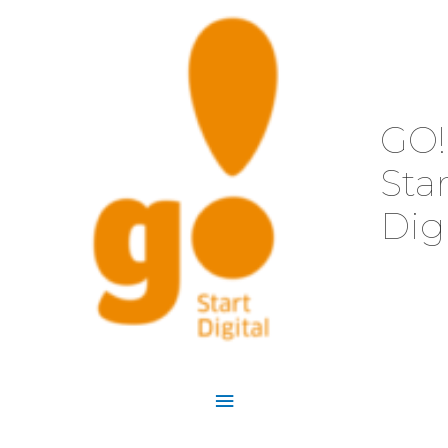
Ir
Menu
para
o
principal
conteúdo
GO!
Star
Digi