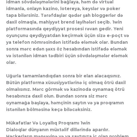
idman sövdələşmələrini bağlaya, həm də virtual
idmanla, onlayn kazino, lotereya, keyslər və poker
tapa bilərsiniz. Tərəfdaşlar qədər şah bloggerlər də
daxil olmaqla, mahiyyət brend layihələri seçib. 1win
platformasında qeydiyyat prosesi rəvan gedir. Yeni
oyunçunu qeydiyyatdan keçirmək üçün sizə e-poçt və
ya telefon nömrəsindən istifadə eləmək olar. Bundan
sonra mərc edən şəxs öz hesabından istifadə eləmək
və istənilən idman tədbiri üçün sövdələşmələr eləmək
olar.
Uğurla tamamlandıqdan sonra bir elan alacaqsınız.
Bütün platforma xüsusiyyətlərinə iç olmaq ötrü daxil
olmalısınız. Mərc görmək və kazinoda oynamaq ötrü
hesabınıza daxil olun. Bundan sonra siz mərc
oynamağa başlaya, həmçinin saytın və ya proqramın
istənilən bölməsinə keçə biləcəksiniz.
Mükafatlar Və Loyallıq Proqramı 1win
Dialoqlar dünyanın müxtəlif dillərində aparılır.
Hackerların mənşəyinə və ya saytınıza iç olan problem