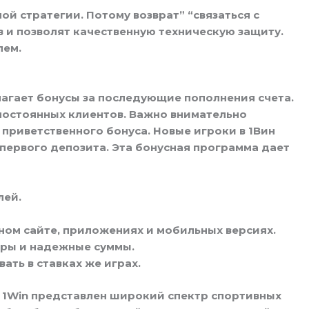
й стратегии. Потому возврат” “связаться с
 и позволят качественную техническую защиту.
лем.
лагает бонусы за последующие пополнения счета.
постоянных клиентов. Важно внимательно
 приветственного бонуса. Новые игроки в 1Вин
первого депозита. Эта бонусная программа дает
лей.
ном сайте, приложениях и мобильных версиях.
гры и надежные суммы.
ать в ставках же играх.
а 1Win представлен широкий спектр спортивных