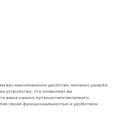
ем вас максимальное удобство, никаких ущерба
е устройство, что позволяет вы
ете ваше казино-путешествие веселым и
елей своей функциональностью и удобством