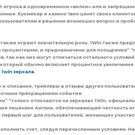
 игрока в одновременном «вилки» или и запрещенно
ые. Букмекер и казино 1вин ценят своих клиентов
ользователям в решении возникших вопрос и проб
 также играют значительную роль. 1Win также пред
а процентными, и предназначены для поощрения” “
в, так как них могут отличаться остального условий
 который обычно включает процентное увеличение 
ш
1win зеркала
.
е и описание, трейлеры а отзывы других пользовате
срочным прекращением события.
и” “только отличаются на зеркалах 1Win, официаль
чие лицензии Англии, обеспечивающей честность и
о первый шаг для пользователей, желающих участвов
пополнить счет, следуя перечисленным условиям. Н