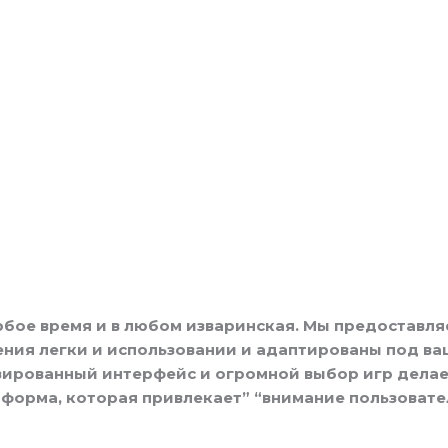
юбое время и в любом изваринская. Мы предоставля
ия легки и использовании и адаптированы под ваш
изированный интерфейс и огромной выбор игр дела
атформа, которая привлекает” “внимание пользоват