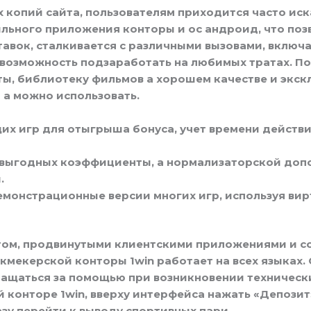
х копий сайта, пользователям приходится часто ис
льного приложения конторы и ос андроид, что позв
тавок, сталкивается с различными вызовами, включ
а возможность подзаработать на любимых тратах. П
ы, библиотеку фильмов а хорошем качестве и экск
о а можно использовать.
х игр для отыгрыша бонуса, учет времени действий
выгодных коэффициенты, а нормализаторской допол
.
демонстрационные версии многих игр, используя ви
йтом, продвинутыми клиентскими приложениями и 
кмекерской конторы 1win работает на всех языках.
ращаться за помощью при возникновении техническ
й конторе 1win, вверху интерфейса нажать «Депозит
азу перейти к выводу спортивных пари.