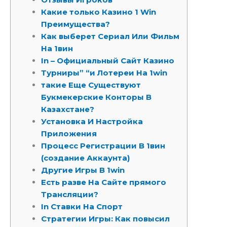
Какие только Казино 1 Win
Преимущества?
Как выберет Сериал Или Фильм
На 1вин
In – Официальный Сайт Казино
Турниры” “и Лотереи На 1win
такие Еще Существуют
Букмекерские Конторы В
Казахстане?
Установка И Настройка
Приложения
Процесс Регистрации В 1вин
(создание Аккаунта)
Другие Игры В 1win
Есть разве На Сайте прямого
Трансляции?
In Ставки На Спорт
Стратегии Игры: Как повысил