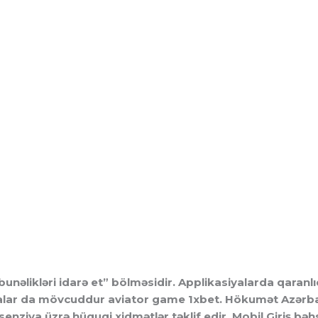
Abunəlikləri idarə et” bölməsidir. Applikasiyalarda qara
syalar da mövcuddur aviator game 1xbet. Hökumət Azərba
 lisenziya üzrə hüquqi xidmətlər təklif edir. Mobil Giriş 