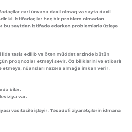
ifadəçilər cari ünvana daxil olmaq və sayta daxil
şdir ki, istifadəçilər heç bir problem olmadan
ilər bu saytdan istifadə edərkən problemlərlə üzləşə
ildə təsis edilib və ötən müddət ərzində bütün
n proqnozlar etməyi sevir. Öz biliklərini və etibarlı
ldə etməyə, nüansları nəzərə almağa imkan verir.
də bilər.
eviziya var.
ı vasitəsilə işləyir. Təsadüfi ziyarətçilərin idmana