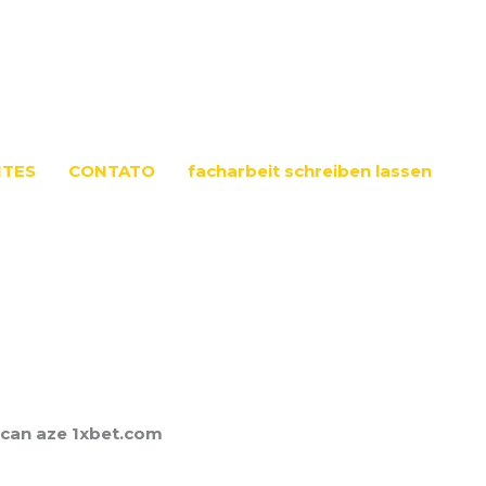
NTES
CONTATO
facharbeit schreiben lassen
ycan aze 1xbet.com