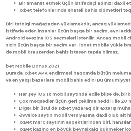
Bir əmanət etmək üçün istifadəçi adınızı daxil e
1xbet telefonlarında əhatəli bahis xidmətləri təq
Biri tətbiqi mağazadan yükləməkdir, ancaq yükləmədən
istifadə edən insanlar üçün başqa bir seçim, eyni addı
Android əvəzinə iOS seçmələri istənilir. Ancaq mobi
sizin üçün başqa bir seçim var. 1xbet mobile yükle br
də mobil brauzerdən bahis istəsən tapıla bilməz.
bet Mobile Bonus 2021
Burada 1xbet APK endirməsi haqqında bütün məlumatları
və ən yaxşı bazarlara mobil bahis edin! Bu ümumiyyətl
Hər şey iOS 1x mobil saytında edilə bilsə də, birb
Çox məqsədlər üçün geri çəkilmə həddi 1 ilə 20
Digər bir üsul də 1xbet yazaraq bir axtarış mühə
Əvvəlcə saytın mobil versiyasına daxil olub alt 
1xBet mərc saytının aspektlərindən biri, hansılar
1xBet kazino ən böyük beynəlxalq bukmeker kont