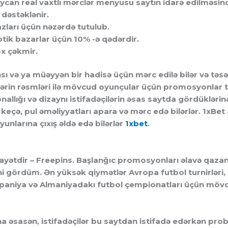
ycan real vaxtlı mərclər menyusu saytın idarə edilməsin
 dəstəklənir.
zları üçün nəzərdə tutulub.
otik bazarlar üçün 10% -ə qədərdir.
ox çəkmir.
ı və ya müəyyən bir hadisə üçün mərc edilə bilər və təsəl
llərin rəsmləri ilə mövcud oyunçular üçün promosyonlar 
allığı və dizaynı istifadəçilərin əsas saytda gördükləri
eçə, pul əməliyyatları apara və mərc edə bilərlər. 1xBet
unlarına çıxış əldə edə bilərlər
1xbet
.
ətdir – Freepins. Başlanğıc promosyonları əlavə qazancla
ni gördüm. Ən yüksək qiymətlər Avropa futbol turnirləri
spaniya və Almaniyadakı futbol çempionatları üçün mövcu
a əsasən, istifadəçilər bu saytdan istifadə edərkən proble