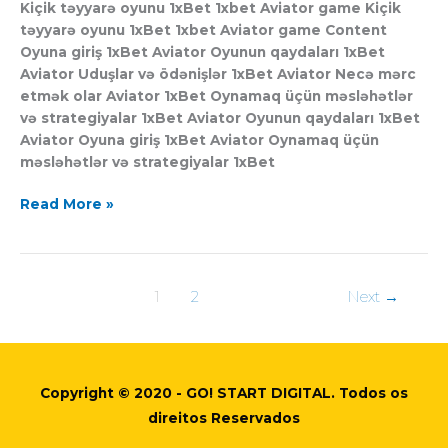
Kiçik təyyarə oyunu 1xBet 1xbet Aviator game Kiçik
gam
təyyarə oyunu 1xBet 1xbet Aviator game Content
Oyuna giriş 1xBet Aviator Oyunun qaydaları 1xBet
Aviator Uduşlar və ödənişlər 1xBet Aviator Necə mərc
etmək olar Aviator 1xBet Oynamaq üçün məsləhətlər
və strategiyalar 1xBet Aviator Oyunun qaydaları 1xBet
Aviator Oyuna giriş 1xBet Aviator Oynamaq üçün
məsləhətlər və strategiyalar 1xBet
Read More »
1
2
Next
→
Copyright © 2020 - GO! START DIGITAL. Todos os
direitos Reservados