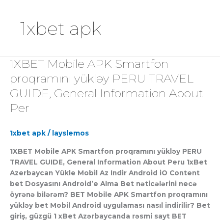
1xbet apk
1XBET Mobile APK Smartfon
1XBET
Mobile
proqramını yükləy PERU TRAVEL
APK
GUIDE, General Information About
Smartfon
proqramını
Per
yükləy
PERU
1xbet apk
/
layslemos
TRAVEL
GUIDE,
1XBET Mobile APK Smartfon proqramını yükləy PERU
General
TRAVEL GUIDE, General Information About Peru 1xBet
Information
Azerbaycan Yükle Mobil Az Indir Android iO Content
About
bet Dosyasını Android’e Alma Bet nəticələrini necə
Per
öyrənə bilərəm? BET Mobile APK Smartfon proqramını
yükləy bet Mobil Android uygulaması nasıl indirilir? Bet
giriş, güzgü 1 xBet Azərbaycanda rəsmi sayt BET