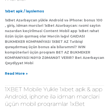
və
iPhone:
1xbet apk
/
layslemos
bonus
1xBet Azərbaycan yükle Android və iPhone: bonus 100
100
, giriş, idman mərcləri 1xBet Azərbaycan: rəsmi saytın
,
nəzərdən keçirilməsi Content Mobil app 1xBet rahat
giriş,
özün üçün qurmaq olar Mərcin ləğvi GAIDASI
idman
BUKMEKER KOMPANİYASI 1XBET AZ Tətbiqi
mərclər
quraşdırmaq üçün bonus ala bilərəmmi? WIN
kompüterləri üçün proqram BET AZ BUKMEKER
KOMPANIYASI NƏYƏ ZƏMANƏT VERIR? Bet Azerbaycan
Qeydiyyat Mobi
Read More »
1XBET Mobile Yukle 1xbet apk & app
1XBET
Mobile
Android, iphone ilə idman mərcləri
Yukle
üçün mobil proqramlar 1xBet
1xbet