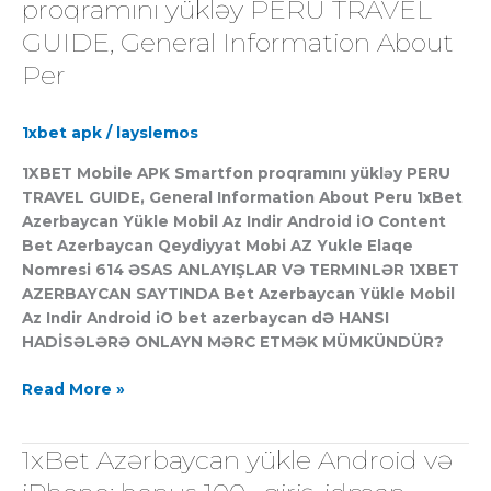
proqramını yükləy PERU TRAVEL
APK
GUIDE, General Information About
Smartfon
proqramını
Per
yükləy
PERU
1xbet apk
/
layslemos
TRAVEL
GUIDE,
1XBET Mobile APK Smartfon proqramını yükləy PERU
General
TRAVEL GUIDE, General Information About Peru 1xBet
Information
Azerbaycan Yükle Mobil Az Indir Android iO Content
About
Bet Azerbaycan Qeydiyyat Mobi AZ Yukle Elaqe
Per
Nomresi 614 ƏSAS ANLAYIŞLAR VƏ TERMINLƏR 1XBET
AZERBAYCAN SAYTINDA Bet Azerbaycan Yükle Mobil
Az Indir Android iO bet azerbaycan dƏ HANSI
HADİSƏLƏRƏ ONLAYN MƏRC ETMƏK MÜMKÜNDÜR?
Read More »
1xBet Azərbaycan yükle Android və
1xBet
Azərbaycan