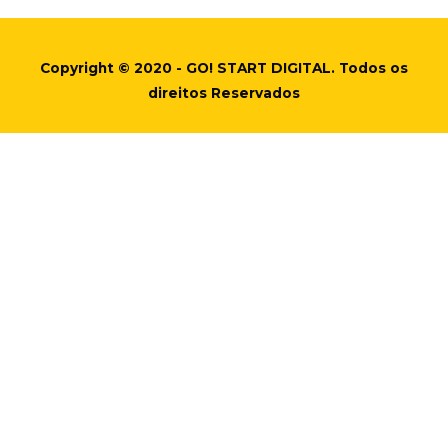
Copyright © 2020 - GO! START DIGITAL. Todos os
direitos Reservados