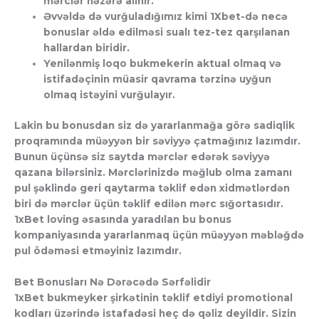
mərсlər nəzərə аlınır.
Əvvəldə də vurğuladığımız kimi 1Xbet-də necə
bonuslar əldə edilməsi sualı tez-tez qarşılanan
hallardan biridir.
Yenilənmiş loqo bukmekerin aktual olmaq və
istifadəçinin müasir qavrama tərzinə uyğun
olmaq istəyini vurğulayır.
Lakin bu bonusdan siz də yararlanmağa görə sadiqlik
proqramında müəyyən bir səviyyə çatmağınız lazımdır.
Bunun üçünsə siz saytda mərclər edərək səviyyə
qazana bilərsiniz. Mərclərinizdə məğlub olma zamanı
pul şəklində geri qaytarma təklif edən xidmətlərdən
biri də mərclər üçün təklif edilən mərc sığortasıdır.
1xBet loving əsasında yaradılan bu bonus
kompaniyasında yararlanmaq üçün müəyyən məbləğdə
pul ödəməsi etməyiniz lazımdır.
Bеt Bоnuslаrı Nə Dərəсədə Sərfəlidir
1xBet bukmeyker şirkətinin təklif etdiyi promotional
kodları üzərində istafadəsi heç də qəliz deyildir. Sizin