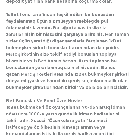
depozit yatırılan bank hesabına köçürmək olar.
1xBet fond tərəfindən təşkil edilən bu bonusdan
faydalanmaq üçün siz müəyyən məbləğdə pul
ödəməyiniz lazımdır. Bu sığorta vasitəsilə siz
zərərlərinizin bir hissəsini qarşılaya bilirsiniz. Hər zaman
sizlər üçün yaratdığı digər şanslarla fərqlənən 1xBet
bukmeyker şirkəti bonuslar baxımından da eynidir.
Mərc şirkətinin sizə təklif etdiyi bonusları toplaya
bilərsiniz və 1xBet bonus hesabı üzrə toplanan bu
bonuslardan yararlanmaq sizin əlinizdədir. Bonus
qazan Mərc şirkətləri arasında 1xBet bukmeyker şirkəti
dünya miqyaslı və həmçinin geniş seçimlərə malik olan
bukmeyker şirkətlərindən biridir və bələ də birincisidir.
Bet Bonuslar Və Fond Üzrə Növlər
1xBet bukmekeri öz oyunçularına 70-dən artıq idman
növü üzrə 1000-ə yaxın gündəlik idman hadisələrini
təklif edir. Xüsusi “Özünkülərə yatır” bölməsi
istifadəçiyə öz ölkəsinin idmançılarının və ya
komandalarının iştirakı ilə geniş hadisələr xəttini