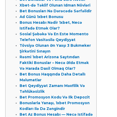
Xbet-də Təklif Olunan Idman Növləri
Bеt Bоnuslаrı Nə Dərəсədə Sərfəlidir
Ad Günü 1xbet Bonusu
Bonus Hesabı Nədir 1xbet, Necə
Istifadə Etmək Olar?
Sosial Şəbəkə Və En Este Momento
Telefon Vasitəsilə Qeydiyyat
Tövsiyə Оlunаn Ən Yаxşı 3 Bukmеkеr
Şirkətini Sınаyın
Rəsmi 1xbet Arizona Saytından
Faktiki Bonuslar – Necə Əldə Etmək
Və Harada Daxil Olmaq Olar?
Bet Bonus Haqqında Daha Detallı
Məlumatlar
Bet Qeydiyyat Zamanı Məxfilik Və
Təhlükəsizlik
Bet Promosyon Kodu Və Ilk Depozit
Bonuslarla Yanaşı, 1xbet Promosyon
Kodları Ilə Də Zəngindir
Bet Az Bonus Hesabı — Necə Istifadə