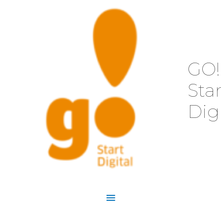
Ir
Menu
para
o
principal
conteúdo
GO!
Star
Digi