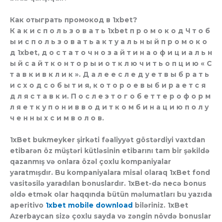
Как отыграть промокод в 1xbet?
К а к и с п о л ь з о в а т ь 1xbet п р о м о к о д Ч т о б
ы и с п о л ь з о в а т ь а к т у а л ь н ы й п р о м о к о
д 1xbet, д о с т а т о ч н о з а й т и н а о ф и ц и а л ь н
ы й с а й т к о н т о р ы и о т к л ю ч и т ь о п ц и ю « С
т а в к и в к л и к ». Д а л е е с л е д у е т в ы б р а т ь
и с х о д с о б ы т и я, к о т о р о е в ы б и р а е т с я
д л я с т а в к и. П о с л е э т о г о б е т т е р о ф о р м
л я е т к у п о н и в в о д и т к о м б и н а ц и ю п о л у
ч е н н ы х с и м в о л о в.
1xBet bukmeyker şirkəti fəaliyyət göstərdiyi vaxtdan
etibarən öz müştəri kütləsinin etibarını tam bir şəkildə
qazanmış və onlara özəl çoxlu kompaniyalar
yaratmışdır. Bu kompaniyalara misal olaraq 1xBet fond
vasitəsilə yaradılan bonuslardır. 1xBet-də necə bonus
əldə etmək olar haqqında bütün məlumatları bu yazıda
aperitivo
1xbet mobile download
biləriniz. 1xBet
Azerbaycan sizə çoxlu sayda və zəngin növdə bonuslar