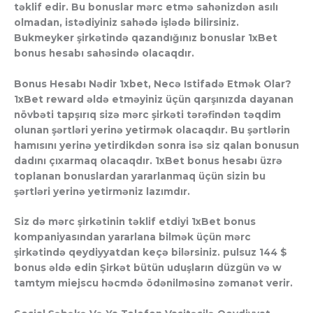
təklif edir. Bu bonuslar mərc etmə sahənizdən asılı
olmadan, istədiyiniz sahədə işlədə bilirsiniz.
Bukmeyker şirkətində qazandığınız bonuslar 1xBet
bonus hesabı sahəsində olacaqdır.
Bonus Hesabı Nədir 1xbet, Necə Istifadə Etmək Olar?
1xBet reward əldə etməyiniz üçün qarşınızda dayanan
növbəti tapşırıq sizə mərc şirkəti tərəfindən təqdim
olunan şərtləri yerinə yetirmək olacaqdır. Bu şərtlərin
hamısını yerinə yetirdikdən sonra isə siz qalan bonusun
dadını çıxarmaq olacaqdır. 1xBet bonus hesabı üzrə
toplanan bonuslardan yararlanmaq üçün sizin bu
şərtləri yerinə yetirməniz lazımdır.
Siz də mərc şirkətinin təklif etdiyi 1xBet bonus
kompaniyasından yararlana bilmək üçün mərc
şirkətində qeydiyyatdan keçə bilərsiniz. pulsuz 144 $
bonus əldə edin Şirkət bütün uduşların düzgün və w
tamtym miejscu həcmdə ödənilməsinə zəmanət verir.