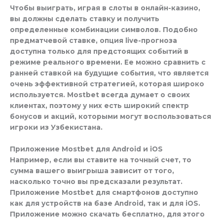
Чтобы выиграть, играя в слоты в онлайн-казино,
вы должны сделать ставку и получить
определенные комбинации символов. Подобно
предматчевой ставке, опция live-прогноза
доступна только для предстоящих событий в
режиме реального времени. Ее можно сравнить с
ранней ставкой на будущие события, что является
очень эффективной стратегией, которая широко
используется. Mostbet всегда думает о своих
клиентах, поэтому у них есть широкий спектр
бонусов и акций, которыми могут воспользоваться
игроки из Узбекистана.
Приложение Mostbet для Android и iOS
Например, если вы ставите на точный счет, то
сумма вашего выигрыша зависит от того,
насколько точно вы предсказали результат.
Приложение Mostbet для смартфонов доступно
как для устройств на базе Android, так и для iOS.
Приложение можно скачать бесплатно, для этого