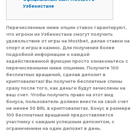
Узбекистане
Перечисленные ниже опции ставок гарантируют,
что игроки из Узбекистана смогут получить
удовольствие от игры на Mostbet, делая ставки на
спорт и игры в казино. Для получения более
подробной информации о каждой
задействованной функции просто ознакомьтесь с
перечисленными ниже опциями. Получите 100
бесплатных вращений, сделав депозит в
криптовалютах! Вы получите бесплатные спины
сразу после того, как деньги будут зачислены на
ваш счет. Чтобы получить право на этот вид
бонуса, пользователь должен внести на свой счет
не менее 50 BRL в криптовалютах. Бонус в размере
100 бесплатных вращений предоставляется
участнику с каждым успешным депозитом, с
ограничением на один депозит в день.