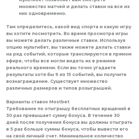
множество матчей и делать ставки на все из
них одновременно.
Там определитесь, какой вид спорта и какую игру
вы хотите посмотреть. Во время просмотра игры
вы можете делать различные ставки. Используя
опцию мультибет, вы также можете делать ставки
на ряд событий, которые транслируются в прямом
эфире, чтобы все могли видеть их в режиме
реального времени. Если вы точно угадаете
результаты хотя бы 9 из 15 событий, вы получите
вознаграждение. Существует множество
различных размеров и типов розыгрышей.
Варианты ставок Mostbet
Требование по отыгрышу бесплатных вращений в
30 раз превышает сумму бонуса. В течение 30
дней после получения бонуса вы должны отыграть
в 5 раз больше суммы бонуса, чтобы вывести его
на свой личный счет. Минимальное количество