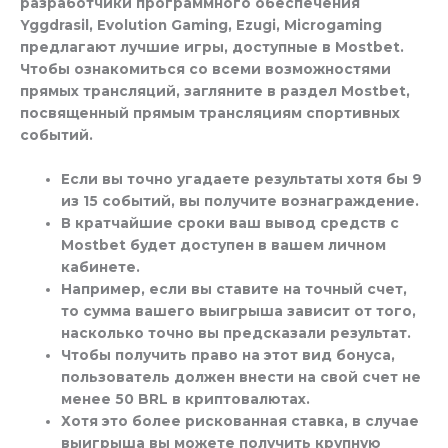
разработчики программного обеспечения
Yggdrasil, Evolution Gaming, Ezugi, Microgaming
предлагают лучшие игры, доступные в Mostbet.
Чтобы ознакомиться со всеми возможностями
прямых трансляций, загляните в раздел Mostbet,
посвященный прямым трансляциям спортивных
событий.
Если вы точно угадаете результаты хотя бы 9
из 15 событий, вы получите вознаграждение.
В кратчайшие сроки ваш вывод средств с
Mostbet будет доступен в вашем личном
кабинете.
Например, если вы ставите на точный счет,
то сумма вашего выигрыша зависит от того,
насколько точно вы предсказали результат.
Чтобы получить право на этот вид бонуса,
пользователь должен внести на свой счет не
менее 50 BRL в криптовалютах.
Хотя это более рискованная ставка, в случае
выигрыша вы можете получить крупную