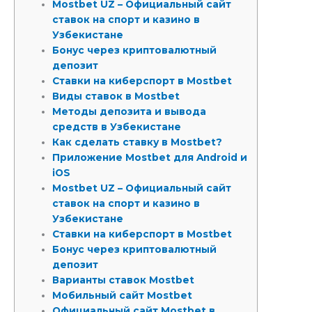
Mostbet UZ – Официальный сайт
ставок на спорт и казино в
Узбекистане
Бонус через криптовалютный
депозит
Ставки на киберспорт в Mostbet
Виды ставок в Mostbet
Методы депозита и вывода
средств в Узбекистане
Как сделать ставку в Mostbet?
Приложение Mostbet для Android и
iOS
Mostbet UZ – Официальный сайт
ставок на спорт и казино в
Узбекистане
Ставки на киберспорт в Mostbet
Бонус через криптовалютный
депозит
Варианты ставок Mostbet
Мобильный сайт Mostbet
Официальный сайт Mostbet в