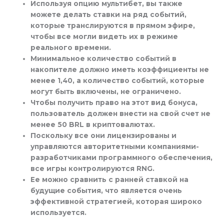
Используя опцию мультибет, вы также
можете делать ставки на ряд событий,
которые транслируются в прямом эфире,
чтобы все могли видеть их в режиме
реального времени.
Минимальное количество событий в
накопителе должно иметь коэффициенты не
менее 1,40, а количество событий, которые
могут быть включены, не ограничено.
Чтобы получить право на этот вид бонуса,
пользователь должен внести на свой счет не
менее 50 BRL в криптовалютах.
Поскольку все они лицензированы и
управляются авторитетными компаниями-
разработчиками программного обеспечения,
все игры контролируются RNG.
Ее можно сравнить с ранней ставкой на
будущие события, что является очень
эффективной стратегией, которая широко
используется.