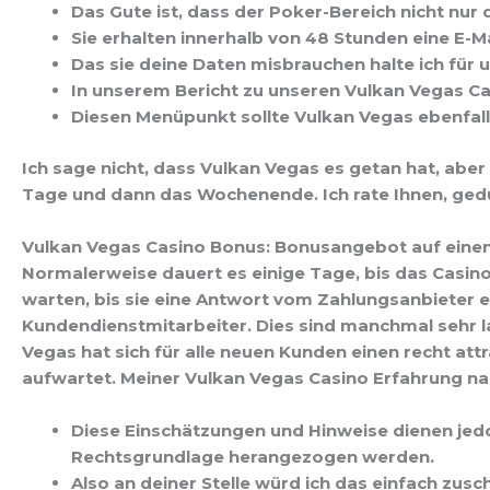
Das Gute ist, dass der Poker-Bereich nicht nur
Sie erhalten innerhalb von 48 Stunden eine E-M
Das sie deine Daten misbrauchen halte ich für 
In unserem Bericht zu unseren Vulkan Vegas Cas
Diesen Menüpunkt sollte Vulkan Vegas ebenfa
Ich sage nicht, dass Vulkan Vegas es getan hat, aber
Tage und dann das Wochenende. Ich rate Ihnen, gedul
Vulkan Vegas Casino Bonus: Bonusangebot auf einen
Normalerweise dauert es einige Tage, bis das Casino
warten, bis sie eine Antwort vom Zahlungsanbieter er
Kundendienstmitarbeiter. Dies sind manchmal sehr 
Vegas hat sich für alle neuen Kunden einen recht att
aufwartet. Meiner Vulkan Vegas Casino Erfahrung n
Diese Einschätzungen und Hinweise dienen jedo
Rechtsgrundlage herangezogen werden.
Also an deiner Stelle würd ich das einfach zus