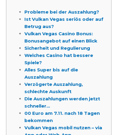
Probleme bei der Auszahlung?
Ist Vulkan Vegas seriös oder auf
Betrug aus?
Vulkan Vegas Casino Bonus:
Bonusangebot auf einen Blick
Sicherheit und Regulierung
Welches Casino hat bessere
Spiele?
Alles Super bis auf die
Auszahlung
Verzögerte Auszahlung,
schlechte Auskunft
Die Auszahlungen werden jetzt
schneller…
00 Euro am 7.11. nach 18 Tagen
bekommen
Vulkan Vegas mobil nutzen – via
App oder Web-App