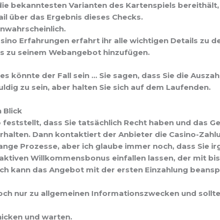
 die bekanntesten Varianten des Kartenspiels bereithält
ail über das Ergebnis dieses Checks.
unwahrscheinlich.
ino Erfahrungen erfahrt ihr alle wichtigen Details zu d
lls zu seinem Webangebot hinzufügen.
 es könnte der Fall sein … Sie sagen, dass Sie die Ausz
dig zu sein, aber halten Sie sich auf dem Laufenden.
 Blick
 feststellt, dass Sie tatsächlich Recht haben und das 
halten. Dann kontaktiert der Anbieter die Casino-Zahlu
lange Prozesse, aber ich glaube immer noch, dass Sie
raktiven Willkommensbonus einfallen lassen, der mit bi
ach kann das Angebot mit der ersten Einzahlung beans
ch nur zu allgemeinen Informationszwecken und sollten
chicken und warten.