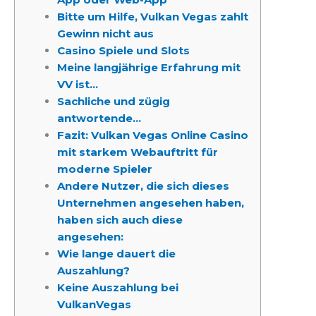
Bitte um Hilfe, Vulkan Vegas zahlt
Gewinn nicht aus
Casino Spiele und Slots
Meine langjährige Erfahrung mit
VV ist…
Sachliche und zügig
antwortende…
Fazit: Vulkan Vegas Online Casino
mit starkem Webauftritt für
moderne Spieler
Andere Nutzer, die sich dieses
Unternehmen angesehen haben,
haben sich auch diese
angesehen:
Wie lange dauert die
Auszahlung?
Keine Auszahlung bei
VulkanVegas