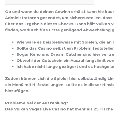
Ob und wann du deinen Gewinn erhälst kann hie kaum
Administratoren gesendet, um sicherzustellen, dass 
über das Ergebnis dieses Checks. Dann hält Vulkan Ve
finden, wodurch fürs Erste genügend Abwechslung g
Wie wäre es beispielsweise mit Spielen, die an
Sollte das Casino selbst ein Problem feststelle
Sogar Keno und Dream Catcher sind hier vertre
Obwohl der Gutschein ein Auszahlungslimit von
Ich habe nicht lange gezögert und es hochgela
Zudem können sich die Spieler hier selbstständig Li
ein Menü mit Hilfestellungen, sollte es in dieser 
hinzufügen.
Probleme bei der Auszahlung?
Das Vulkan Vegas Live Casino hat mehr als 25 Tische 