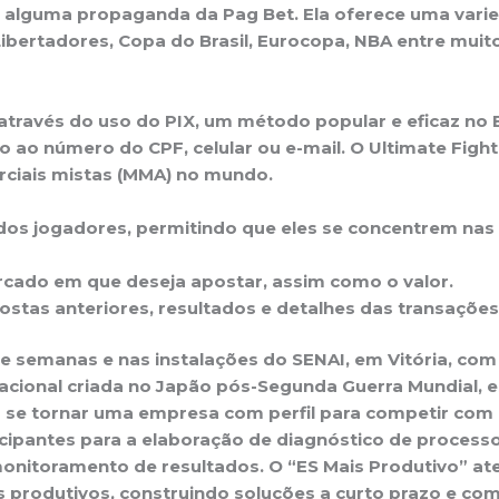
to alguma propaganda da Pag Bet. Ela oferece uma var
Libertadores, Copa do Brasil, Eurocopa, NBA entre mui
 através do uso do PIX, um método popular e eficaz no
ao número do CPF, celular ou e-mail. O Ultimate Figh
rciais mistas (MMA) no mundo.
s jogadores, permitindo que eles se concentrem nas 
cado em que deseja apostar, assim como o valor.
stas anteriores, resultados e detalhes das transações
 de semanas e nas instalações do SENAI, em Vitória, com
racional criada no Japão pós-Segunda Guerra Mundial, 
m se tornar uma empresa com perfil para competir com
ticipantes para a elaboração de diagnóstico de proces
monitoramento de resultados. O “ES Mais Produtivo” 
produtivos, construindo soluções a curto prazo e com 