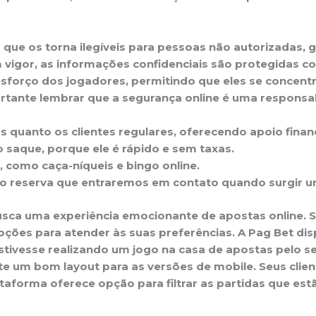
 que os torna ilegíveis para pessoas não autorizadas, 
igor, as informações confidenciais são protegidas co
forço dos jogadores, permitindo que eles se concentr
rtante lembrar que a segurança online é uma responsa
s quanto os clientes regulares, oferecendo apoio finan
saque, porque ele é rápido e sem taxas.
, como caça-níqueis e bingo online.
tro reserva que entraremos em contato quando surgir 
usca uma experiência emocionante de apostas online. S
ões para atender às suas preferências. A Pag Bet dis
ivesse realizando um jogo na casa de apostas pelo seu
ite um bom layout para as versões de mobile. Seus cli
ataforma oferece opção para filtrar as partidas que es