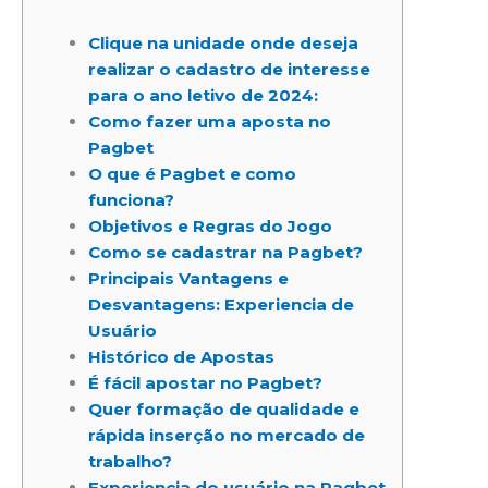
Clique na unidade onde deseja
realizar o cadastro de interesse
para o ano letivo de 2024:
Como fazer uma aposta no
Pagbet
O que é Pagbet e como
funciona?
Objetivos e Regras do Jogo
Como se cadastrar na Pagbet?
Principais Vantagens e
Desvantagens: Experiencia de
Usuário
Histórico de Apostas
É fácil apostar no Pagbet?
Quer formação de qualidade e
rápida inserção no mercado de
trabalho?
Experiencia do usuário na Pagbet