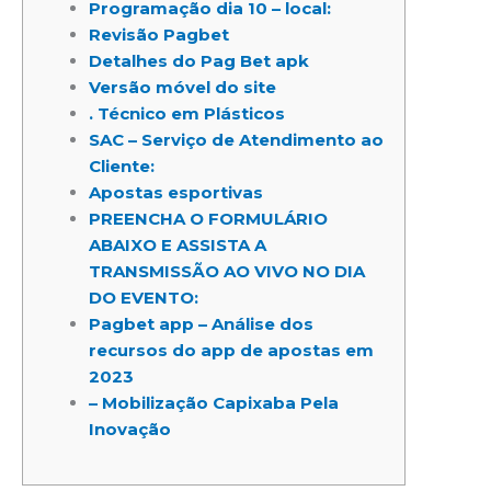
Programação dia 10 – local:
Revisão Pagbet
Detalhes do Pag Bet apk
Versão móvel do site
. Técnico em Plásticos
SAC – Serviço de Atendimento ao
Cliente:
Apostas esportivas
PREENCHA O FORMULÁRIO
ABAIXO E ASSISTA A
TRANSMISSÃO AO VIVO NO DIA
DO EVENTO:
Pagbet app – Análise dos
recursos do app de apostas em
2023
– Mobilização Capixaba Pela
Inovação