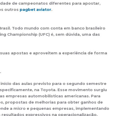
iedade de campeonatos diferentes para apostar,
tos outros
pagbet aviator
.
 Brasil. Todo mundo com conta em banco brasileiro
ting Championship (UFC) é, sem dúvida, uma das
suas apostas e aproveitem a experiência de forma
.
 início das aulas previsto para o segundo semestre
especificamente, na Toyota. Esse movimento surgiu
 as empresas automobilísticas americanas. Para
sos, propostas de melhorias para obter ganhos de
atende a micro e pequenas empresas, implementando
resultados expressivos na operacionalização.