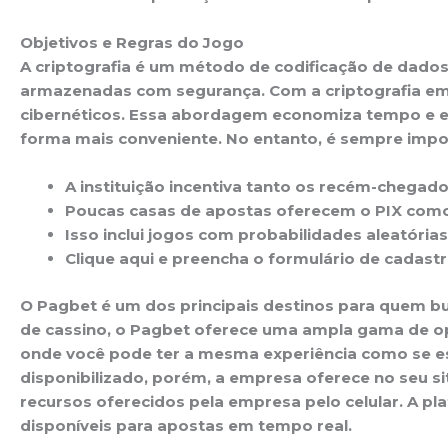
Objetivos e Regras do Jogo
A criptografia é um método de codificação de dados
armazenadas com segurança. Com a criptografia em v
cibernéticos. Essa abordagem economiza tempo e es
forma mais conveniente. No entanto, é sempre impo
A instituição incentiva tanto os recém-chegado
Poucas casas de apostas oferecem o PIX como 
Isso inclui jogos com probabilidades aleatórias
Clique aqui e preencha o formulário de cadas
O Pagbet é um dos principais destinos para quem b
de cassino, o Pagbet oferece uma ampla gama de opç
onde você pode ter a mesma experiência como se est
disponibilizado, porém, a empresa oferece no seu s
recursos oferecidos pela empresa pelo celular. A pl
disponíveis para apostas em tempo real.