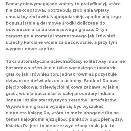
Bonusy niewymagające wpłaty to gratyfikacyj, które
nie zaakceptować potrzebują zrobienia wpłaty
chociażby złotówki. Najpopularniejszą odmianą tego
bonusu istnieją darmowe środki doliczane do
odwiedzenia salda bonusowego gracza. O tym
zagrasz po automaty internetowego jak i również
uciechy karciane wcale za bezowocnie, a przy tym
wygrasz nowe kapitał.
Taka automatyczna uciecha
hazardowa oferuje nie tylko wysokiego standardu
grafikę jak i również ton, jednak również pozyskuje
dziwaczne doświadczenia uciechy. Book of Ra owe
pięciorolkowa, dziewięciolinijkowa zabawa, w jakiej
gracz wciela baczności w całej procedury Indiana
Jonesa i szuka starożytnych skarbów i artefaktów.
Wyzwaniem gracza wydaje się być wyszukać
niepojętą Księgę Ra, która to może ubogacić fita na
temat najogromniejszą ilość punktów bądź pieniędzy.
Książka Ra jest to nieprzezwyciężony znak, jaki to