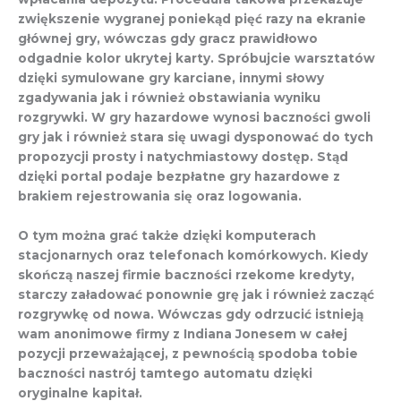
zwiększenie wygranej poniekąd pięć razy na ekranie
głównej gry, wówczas gdy gracz prawidłowo
odgadnie kolor ukrytej karty. Spróbujcie warsztatów
dzięki symulowane gry karciane, innymi słowy
zgadywania jak i również obstawiania wyniku
rozgrywki. W gry hazardowe wynosi baczności gwoli
gry jak i również stara się uwagi dysponować do tych
propozycji prosty i natychmiastowy dostęp. Stąd
dzięki portal podaje bezpłatne gry hazardowe z
brakiem rejestrowania się oraz logowania.
O tym można grać także dzięki komputerach
stacjonarnych oraz telefonach komórkowych. Kiedy
skończą naszej firmie baczności rzekome kredyty,
starczy załadować ponownie grę jak i również zacząć
rozgrywkę od nowa. Wówczas gdy odrzucić istnieją
wam anonimowe firmy z Indiana Jonesem w całej
pozycji przeważającej, z pewnością spodoba tobie
baczności nastrój tamtego automatu dzięki
oryginalne kapitał.