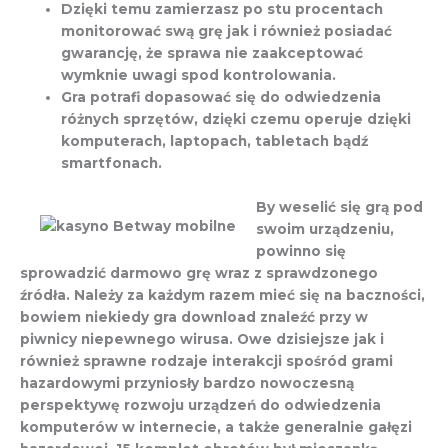
Dzięki temu zamierzasz po stu procentach
monitorować swą grę jak i również posiadać
gwarancję, że sprawa nie zaakceptować
wymknie uwagi spod kontrolowania.
Gra potrafi dopasować się do odwiedzenia
różnych sprzętów, dzięki czemu operuje dzięki
komputerach, laptopach, tabletach bądź
smartfonach.
By weselić się grą pod
swoim urządzeniu,
powinno się
sprowadzić darmowo grę wraz z sprawdzonego
źródła. Należy za każdym razem mieć się na baczności,
bowiem niekiedy gra download znaleźć przy w
piwnicy niepewnego wirusa. Owe dzisiejsze jak i
również sprawne rodzaje interakcji spośród grami
hazardowymi przyniosły bardzo nowoczesną
perspektywę rozwoju urządzeń do odwiedzenia
komputerów w internecie, a także generalnie gałęzi