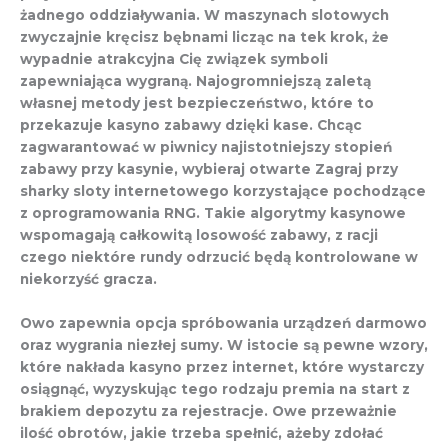
żadnego oddziaływania. W maszynach slotowych
zwyczajnie kręcisz bębnami licząc na tek krok, że
wypadnie atrakcyjna Cię związek symboli
zapewniająca wygraną. Najogromniejszą zaletą
własnej metody jest bezpieczeństwo, które to
przekazuje kasyno zabawy dzięki kase. Chcąc
zagwarantować w piwnicy najistotniejszy stopień
zabawy przy kasynie, wybieraj otwarte Zagraj przy
sharky sloty internetowego korzystające pochodzące
z oprogramowania RNG. Takie algorytmy kasynowe
wspomagają całkowitą losowość zabawy, z racji
czego niektóre rundy odrzucić będą kontrolowane w
niekorzyść gracza.
Owo zapewnia opcja spróbowania urządzeń darmowo
oraz wygrania niezłej sumy. W istocie są pewne wzory,
które nakłada kasyno przez internet, które wystarczy
osiągnąć, wyzyskując tego rodzaju premia na start z
brakiem depozytu za rejestracje. Owe przeważnie
ilość obrotów, jakie trzeba spełnić, ażeby zdołać