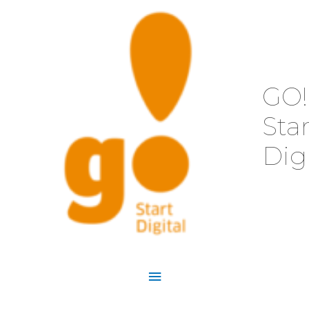
Ir
Menu
para
o
principal
conteúdo
GO!
Star
Digi