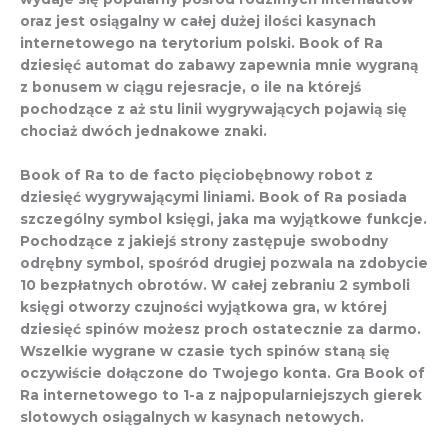
oraz jest osiągalny w całej dużej ilości kasynach
internetowego na terytorium polski. Book of Ra
dziesięć automat do zabawy zapewnia mnie wygraną
z bonusem w ciągu rejesracje, o ile na którejś
pochodzące z aż stu linii wygrywających pojawią się
chociaż dwóch jednakowe znaki.
Book of Ra to de facto pięciobębnowy robot z
dziesięć wygrywającymi liniami. Book of Ra posiada
szczególny symbol księgi, jaka ma wyjątkowe funkcje.
Pochodzące z jakiejś strony zastępuje swobodny
odrębny symbol, spośród drugiej pozwala na zdobycie
10 bezpłatnych obrotów. W całej zebraniu 2 symboli
księgi otworzy czujności wyjątkowa gra, w której
dziesięć spinów możesz proch ostatecznie za darmo.
Wszelkie wygrane w czasie tych spinów staną się
oczywiście dołączone do Twojego konta. Gra Book of
Ra internetowego to 1-a z najpopularniejszych gierek
slotowych osiągalnych w kasynach netowych.