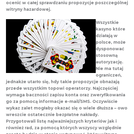
ocenić w całej sprawdzaniu propozycje poszczególnej
witryny hazardowej.
Wszystkie
kasyno które
działają w
polsce, może
dysponować
stosowną
autoryzację.
Nie ma tutaj
ograniczeń,
jednakże utarło się, hdy takie propozycje obnażają
przede wszystkim topowi operatorzy. Najczęściej
wymaga baczności zapisu konta oraz zweryfikowania
go za pomocą informacje e-mail/SMS. Oczywiście
wykaz zalet mogłaby okazać się o wiele dłuższa – owo
wreszcie ostatecznie bezpłatne nakłady.
Przygotowali listę najważniejszych kryteriów jak i
również rad, za pomocą których wszyscy względnie