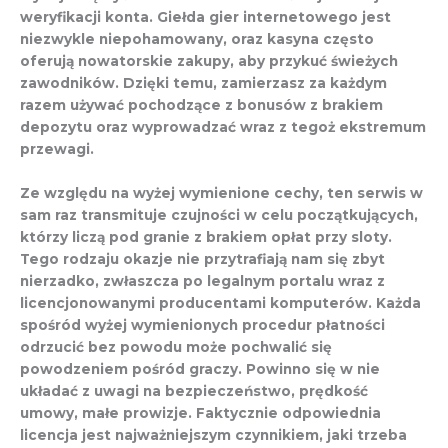
weryfikacji konta. Giełda gier internetowego jest
niezwykle niepohamowany, oraz kasyna często
oferują nowatorskie zakupy, aby przykuć świeżych
zawodników. Dzięki temu, zamierzasz za każdym
razem używać pochodzące z bonusów z brakiem
depozytu oraz wyprowadzać wraz z tegoż ekstremum
przewagi.
Ze względu na wyżej wymienione cechy, ten serwis w
sam raz transmituje czujności w celu początkujących,
którzy liczą pod granie z brakiem opłat przy sloty.
Tego rodzaju okazje nie przytrafiają nam się zbyt
nierzadko, zwłaszcza po legalnym portalu wraz z
licencjonowanymi producentami komputerów. Każda
spośród wyżej wymienionych procedur płatności
odrzucić bez powodu może pochwalić się
powodzeniem pośród graczy. Powinno się w nie
układać z uwagi na bezpieczeństwo, prędkość
umowy, małe prowizje. Faktycznie odpowiednia
licencja jest najważniejszym czynnikiem, jaki trzeba