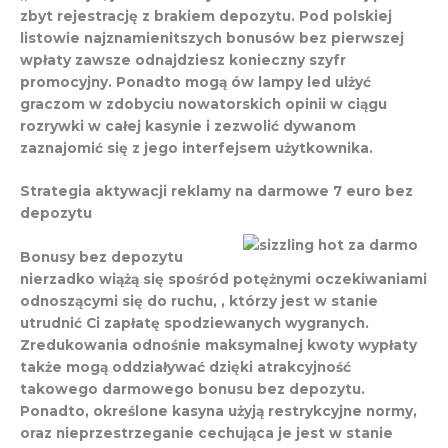
zbyt rejestrację z brakiem depozytu. Pod polskiej
listowie najznamienitszych bonusów bez pierwszej
wpłaty zawsze odnajdziesz konieczny szyfr
promocyjny. Ponadto mogą ów lampy led ulżyć
graczom w zdobyciu nowatorskich opinii w ciągu
rozrywki w całej kasynie i zezwolić dywanom
zaznajomić się z jego interfejsem użytkownika.
Strategia aktywacji reklamy na darmowe 7 euro bez
depozytu
Bonusy bez depozytu
nierzadko wiążą się spośród potężnymi oczekiwaniami
odnoszącymi się do ruchu, , którzy jest w stanie
utrudnić Ci zapłatę spodziewanych wygranych.
Zredukowania odnośnie maksymalnej kwoty wypłaty
także mogą oddziaływać dzięki atrakcyjność
takowego darmowego bonusu bez depozytu.
Ponadto, określone kasyna użyją restrykcyjne normy,
oraz nieprzestrzeganie cechująca je jest w stanie