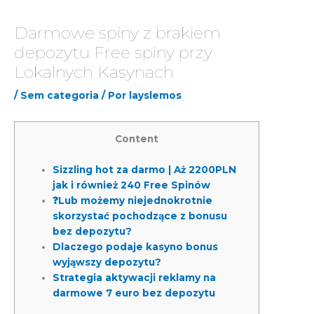
Darmowe spiny z brakiem
depozytu Free spiny przy
Lokalnych Kasynach
/
Sem categoria
/ Por
layslemos
Content
Sizzling hot za darmo | Aż 2200PLN
jak i również 240 Free Spinów
❓Lub możemy niejednokrotnie
skorzystać pochodzące z bonusu
bez depozytu?
Dlaczego podaje kasyno bonus
wyjąwszy depozytu?
Strategia aktywacji reklamy na
darmowe 7 euro bez depozytu