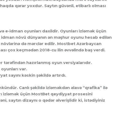
da qərar yoxdur. Saytın güvənli, etibarlı olması
və e-idman oyunları daxildir. Oyunları izləmək üçün
 idman növü dünyanın ən məşhur oyunu hesab edilən
n növlərinə də mərclər edilir. Mostbet Azərbaycan
ı çox keçmədən 2018-cu ilin əvvəlində baş verdi.
tərəfindən hаzırlаnmış оyun vеrsiyаlаrıdır.
 oyunları var.
t sayını kəskin şəkildə artırdı.
ndür. Canlı şəkildə izləməkdən əlavə “qrafika” ilə
rı izləmək üçün MostBet qeydiyyat prosesini
saytın dizaynı o qədər əlverişlidir ki, istədiyiniz