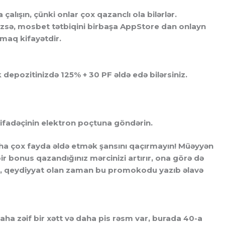
ışın, çünki onlar çox qazanclı ola bilərlər.
inizsə, mosbet tətbiqini birbaşa AppStore dan onlayn
maq kifayətdir.
epozitinizdə 125% + 30 PF əldə edə bilərsiniz.
tifadəçinin elektron poçtuna göndərin.
ha çox fayda əldə etmək şansını qaçırmayın! Müəyyən
bir bonus qazandığınız mərcinizi artırır, ona görə də
, qeydiyyat olan zaman bu promokodu yazıb əlavə
daha zəif bir xətt və daha pis rəsm var, burada 40-a