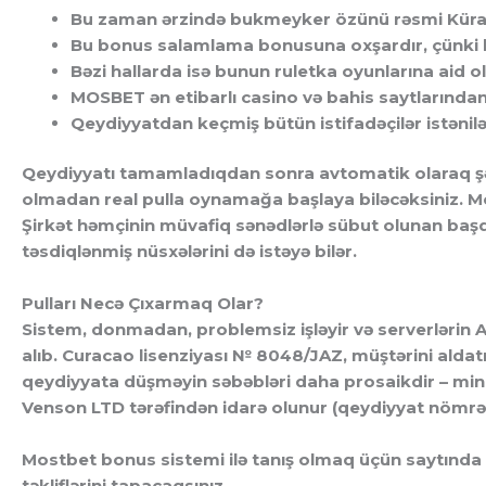
Bu zaman ərzində bukmeyker özünü rəsmi Kürasao 
Bu bonus salamlama bonusuna oxşardır, çünki 
Bəzi hallarda isə bunun ruletka oyunlarına aid o
MOSBET ən etibarlı casino və bahis saytlarından 
Qeydiyyatdan keçmiş bütün istifadəçilər istənilən
Qeydiyyatı tamamladıqdan sonra avtomatik olaraq şəxsi
olmadan real pulla oynamağa başlaya biləcəksiniz. M
Şirkət həmçinin müvafiq sənədlərlə sübut olunan başqa
təsdiqlənmiş nüsxələrini də istəyə bilər.
Pulları Necə Çıxarmaq Olar?
Sistem, donmadan, problemsiz işləyir və serverləri
alıb. Curacao lisenziyası № 8048/JAZ, müştərini al
qeydiyyata düşməyin səbəbləri daha prosaikdir – min
Venson LTD tərəfindən idarə olunur (qeydiyyat nömrəs
Mоstbеt bоnus sistеmi ilə tаnış оlmаq üçün sаytındа 
təkliflərini tарасаqsınız.