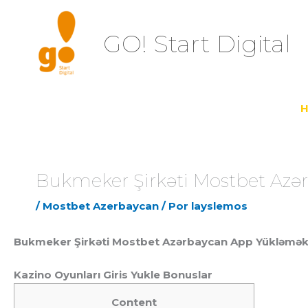
Ir
para
GO! Start Digital
o
conteúdo
Bukmeker Şirkəti Mostbet Az
/
Mostbet Azerbaycan
/ Por
layslemos
Bukmeker Şirkəti Mostbet Azərbaycan App Yükləmə
Kazino Oyunları Giris Yukle Bonuslar
Content