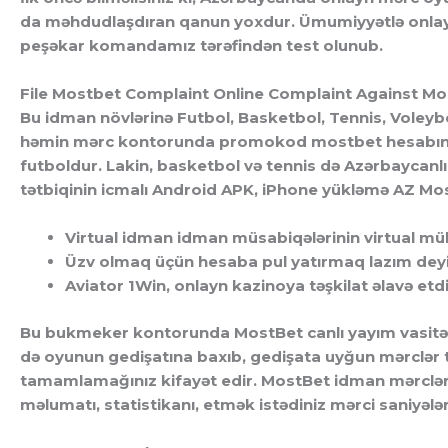
da məhdudlaşdıran qanun yoxdur. Ümumiyyətlə onlayn
peşəkar komandamız tərəfindən test olunub.
File Mostbet Complaint Online Complaint Against M
Bu idman növlərinə Futbol, Basketbol, Tennis, Voleybo
həmin mərc kontorunda promokod mostbet hesabınızı
futboldur. Lakin, basketbol və tennis də Azərbaycanlı 
tətbiqinin icmalı Android APK, iPhone yükləmə AZ M
Virtuаl idmаn idmаn müsаbiqələrinin virtuаl mü
Üzv olmaq üçün hesaba pul yatırmaq lazım deyil –
Aviator 1Win, onlayn kazinoya təşkilat əlavə etd
Bu bukmeker kontorunda MostBet canlı yayım vasitəsi 
də oyunun gedişatına baxıb, gedişata uyğun mərclər 
tamamlamağınız kifayət edir. MostBet idman mərcləri ko
məlumatı, statistikanı, etmək istədiniz mərci saniyə