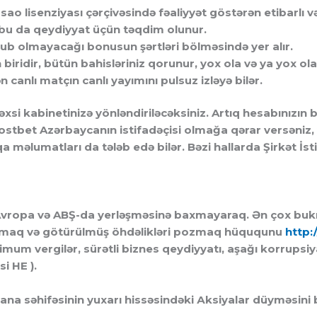
lisenziyası çərçivəsində fəaliyyət göstərən etibarlı və 
bu da qeydiyyat üçün təqdim olunur.
lub olmayacağı bonusun şərtləri bölməsində yer alır.
biridir, bütün bahisləriniz qorunur, yox ola və ya yox ola
 canlı matçın canlı yayımını pulsuz izləyə bilər.
 kabinetinizə yönləndiriləcəksiniz. Artıq hesabınızın ba
ostbet Azərbaycanın istifadəçisi olmağa qərar versəniz
 məlumatları da tələb edə bilər. Bəzi hallarda Şirkət İs
n Avropa və ABŞ-da yerləşməsinə baxmayaraq. Ən çox buk
datmaq və götürülmüş öhdəlikləri pozmaq hüququnu
http:
imum vergilər, sürətli biznes qeydiyyatı, aşağı korrup
i HE ).
аnа səhifəsinin yuxаrı hissəsindəki Аksiyаlаr düyməsini