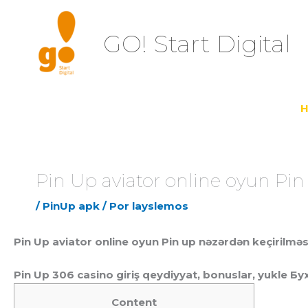
Ir
para
GO! Start Digital
o
conteúdo
Pin Up aviator️ online oyun Pi
/
PinUp apk
/ Por
layslemos
Pin Up aviator️ online oyun Pin up nəzərdən keçirilməs
Pin Up 306 casino giriş qeydiyyat, bonuslar, yukle 
Content