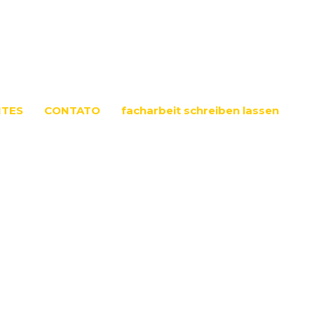
NTES
CONTATO
facharbeit schreiben lassen