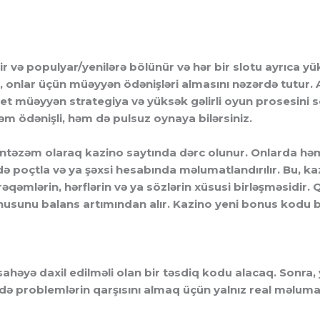
ir və populyar/yenilərə bölünür və hər bir slotu ayrıca 
onlar üçün müəyyən ödənişləri almasını nəzərdə tutur. A
ulet müəyyən strategiya və yüksək gəlirli oyun prosesini 
həm ödənişli, həm də pulsuz oynaya bilərsiniz.
zəm olaraq kazino saytında dərc olunur. Onlarda həm ye
poçtla və ya şəxsi hesabında məlumatlandırılır. Bu, kazin
 rəqəmlərin, hərflərin və ya sözlərin xüsusi birləşməsid
onusunu balans artımından alır. Kazino yeni bonus kodu
sahəyə daxil edilməli olan bir təsdiq kodu alacaq. Sonra,
cəkdə problemlərin qarşısını almaq üçün yalnız real məlu