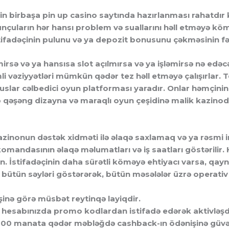
n birbaşa pin up casino saytında hazırlanması rahatdır ki, 
unçuların hər hansı problem və suallarını həll etməyə köm
stifadəçinin pulunu və ya depozit bonusunu çəkməsinin fə
irsə və ya hansısa slot açılmırsa və ya işləmirsə nə edəcə
i vəziyyətləri mümkün qədər tez həll etməyə çalışırlar. 
uslar cəlbedici oyun platforması yaradır. Onlar həmçin
 qəşəng dizayna və maraqlı oyun çeşidinə malik kazinod
zinonun dəstək xidməti ilə əlaqə saxlamaq və ya rəsmi 
mandasının əlaqə məlumatları və iş saatları göstərilir. 
. İstifadəçinin daha sürətli köməyə ehtiyacı varsa, qayn
bütün səyləri göstərərək, bütün məsələlər üzrə operativ v
şinə görə müsbət reytinqə layiqdir.
hesabınızda promo kodlardan istifadə edərək aktivləşdiril
000 manata qədər məbləğdə cashback-ın ödənişinə güvən