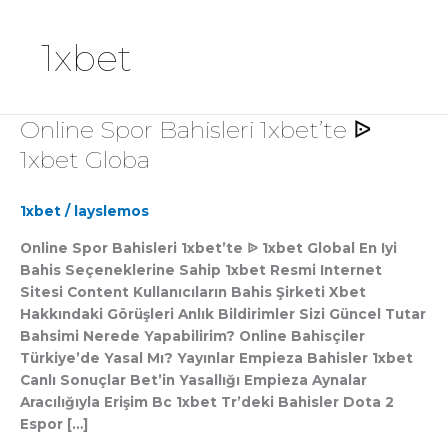
1xbet
Online Spor Bahisleri 1xbet’te ᐉ
Online
Spor
1xbet Globa
Bahisleri
1xbet’te
1xbet
/
layslemos
ᐉ
1xbet
Online Spor Bahisleri 1xbet’te ᐉ 1xbet Global En Iyi
Globa
Bahis Seçeneklerine Sahip 1xbet Resmi Internet
Sitesi Content Kullanıcıların Bahis Şirketi Xbet
Hakkındaki Görüşleri Anlık Bildirimler Sizi Güncel Tutar
Bahsimi Nerede Yapabilirim? Online Bahisçiler
Türkiye’de Yasal Mı? Yayınlar Empieza Bahisler 1xbet
Canlı Sonuçlar Bet’in Yasallığı Empieza Aynalar
Aracılığıyla Erişim Bc 1xbet Tr’deki Bahisler Dota 2
Espor […]