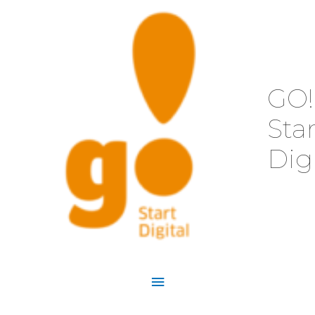
Ir
Menu
para
o
principal
conteúdo
GO!
Star
Digi