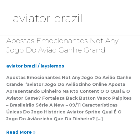
aviator brazil
Apostas Emocionantes Not Any
Apostas
Emocionantes
Jogo Do Avião Ganhe Grand
Not
Any
aviator brazil
/
layslemos
Jogo
Do
Apostas Emocionantes Not Any Jogo Do Avião Ganhe
Avião
Grande “aviator Jogo Do Aviãozinho Online Aposta
Ganhe
Apresentando Dinheiro Na Kto Content O O Qual É O
Grand
Aviator Game? Fortaleza Back Button Vasco Palpites
– Brasileirão Série A New – 09/11 Características
Únicas Do Jogo Histórico Aviator Spribe Qual É O
Jogo Do Aviãozinho Que Dá Dinheiro? […]
Read More »