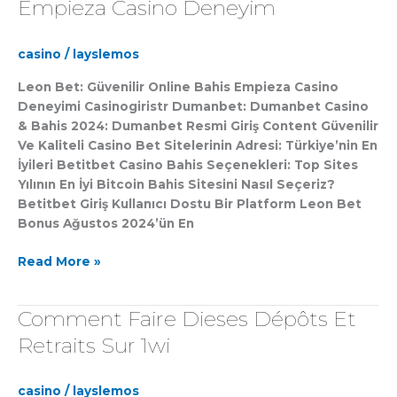
Empieza Casino Deneyim
Güvenilir
Online
casino
/
layslemos
Bahis
Empieza
Leon Bet: Güvenilir Online Bahis Empieza Casino
Casino
Deneyimi Casinogiristr Dumanbet: Dumanbet Casino
Deneyim
& Bahis 2024: Dumanbet Resmi Giriş Content Güvenilir
Ve Kaliteli Casino Bet Sitelerinin Adresi: Türkiye’nin En
İyileri Betitbet Casino Bahis Seçenekleri: Top Sites
Yılının En İyi Bitcoin Bahis Sitesini Nasıl Seçeriz?
Betitbet Giriş Kullanıcı Dostu Bir Platform Leon Bet
Bonus Ağustos 2024’ün En
Read More »
Comment Faire Dieses Dépôts Et
Comment
Faire
Retraits Sur 1wi
Dieses
Dépôts
casino
/
layslemos
Et