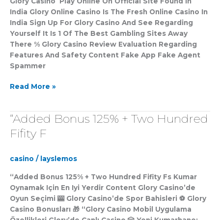
Glory Casino ️ Play Online On Official Site Found In
Casino
India Glory Online Casino Is The Fresh Online Casino In
Is
India Sign Up For Glory Casino And See Regarding
The
Yourself It Is 1 Of The Best Gambling Sites Away
Fresh
There % Glory Casino Review Evaluation Regarding
Online
Features And Safety Content Fake App Fake Agent
Casino
Spammer
In
India
Read More »
Sign
Up
For
“Added Bonus 125% + Two Hundred
“Added
Glory
Bonus
Fifity F
Casino
125%
And
+
See
casino
/
layslemos
Two
Regarding
Hundred
“Added Bonus 125% + Two Hundred Fifity Fs Kumar
Yourself
Fifity
Oynamak Için En Iyi Yerdir Content Glory Casino’de
It
F
Oyun Seçimi 🎰 Glory Casino’de Spor Bahisleri ⚽️ Glory
Is
Casino Bonusları 🎁 “Glory Casino Mobil Uygulama
1