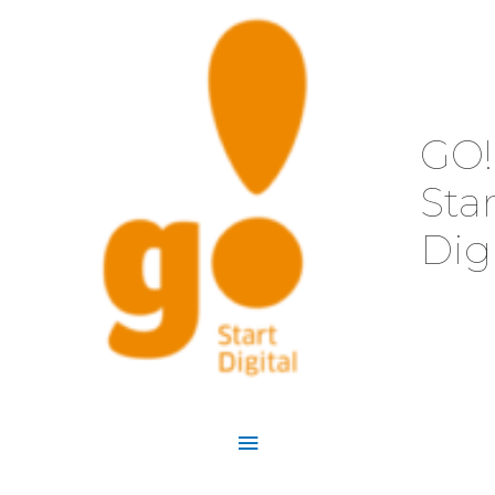
Ir
Menu
para
o
principal
conteúdo
GO!
Star
Digi