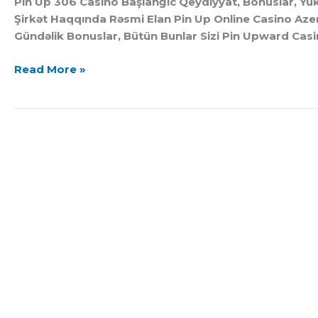
Pin Up 306 Casino Başlanğıc Qeydiyyat, Bonuslar, Yuk
Qeydiyyat,
Şirkət Haqqında Rəsmi Elan Pin Up Online Casino Azer
Bonuslar,
Gündəlik Bonuslar, Bütün Bunlar Sizi Pin Upward Cas
Yukle
Digital
Read More »
Marketing</tg