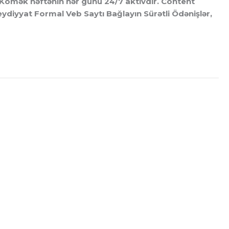
 Kömək həftənin hər günü 24/7 aktivdir. Content
diyyat Formal Veb Saytı Bağlayın️ Sürətli Ödənişlər,