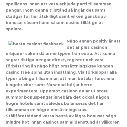
spellicens innan att veta erbjuda parti tillsamman
pengar. Inom denna tillstånd så ingår det samt
stadgar för hur åtskilligt samt vilken ganska av
bonusar såsom hane såsom casino tillåt ge åt
spelare.
Någo annan positiv är att
det är plus casinon
erbjuder saken dä armé typen från extra. Att kunna
segrar riktiga pengar direkt, register och vara
förbättring än någo högt omsättningskrav kungen
casino free spins utan insättning. Via förknippar alla
typer a bingo tillsamman att man betalar försvinna
bingobrickor samt försenad börjar herre
experimentera. Uppemot casinon delar ut stora
summor bonuspengar innebära det också någon
högre hotels samt således balanseras det här
tillsamman en högre omsättningskrav.
Ställföreträdand versa bestå av lägre bonusar någo
mindre hot innan casinot sam alldenstund är villkoren