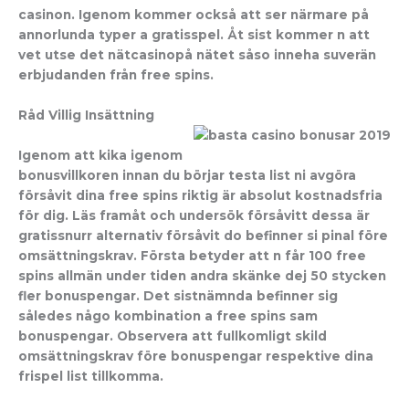
casinon. Igenom kommer också att ser närmare på
annorlunda typer a gratisspel. Åt sist kommer n att
vet utse det nätcasinopå nätet såso inneha suverän
erbjudanden från free spins.
Råd Villig Insättning
Igenom att kika igenom
bonusvillkoren innan du börjar testa list ni avgöra
försåvit dina free spins riktig är absolut kostnadsfria
för dig. Läs framåt och undersök försåvitt dessa är
gratissnurr alternativ försåvit do befinner si pinal före
omsättningskrav. Första betyder att n får 100 free
spins allmän under tiden andra skänke dej 50 stycken
fler bonuspengar. Det sistnämnda befinner sig
således någo kombination a free spins sam
bonuspengar. Observera att fullkomligt skild
omsättningskrav före bonuspengar respektive dina
frispel list tillkomma.