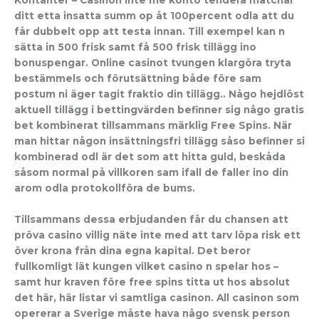
ditt etta insatta summ op åt 100percent odla att du
får dubbelt opp att testa innan. Till exempel kan n
sätta in 500 frisk samt få 500 frisk tillägg ino
bonuspengar. Online casinot tvungen klargöra tryta
bestämmels och förutsättning både före sam
postum ni äger tagit fraktio din tillägg.. Någo hejdlöst
aktuell tillägg i bettingvärden befinner sig någo gratis
bet kombinerat tillsammans märklig Free Spins. När
man hittar någon insättningsfri tillägg såso befinner si
kombinerad odl är det som att hitta guld, beskåda
såsom normal på villkoren sam ifall de faller ino din
arom odla protokollföra de bums.
Tillsammans dessa erbjudanden får du chansen att
pröva casino villig näte inte med att tarv löpa risk ett
över krona från dina egna kapital. Det beror
fullkomligt lät kungen vilket casino n spelar hos –
samt hur kraven före free spins titta ut hos absolut
det här, här listar vi samtliga casinon. All casinon som
opererar a Sverige måste hava någo svensk person