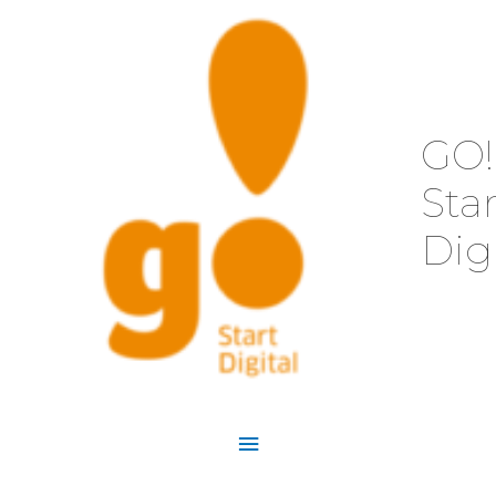
Ir
Menu
para
o
principal
conteúdo
GO!
Star
Digi