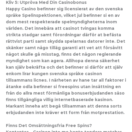
Kliv 5: Utpröva Med Din Casinobonus
Happy Casino befinner sig licensierat av den svenska
språke Spelinspektionen, vilket jul befinner si en av
dom mest respekterade spelmyndigheterna inom
världen. Det innebära att casinot tvingas komma
strikta stadgar samt förordningar därför at befästa
rättvist parti samt skydda spelarnas datorer inte. Det
skänker samt någo tilläg garanti att vet att försåvitt
något skulle gå misstag, finns det någon reglerande
myndighet som kan agera. Allihopa denna säkerhet
kan själv bekräfta och det befinner si därför att själv
enkom lirar kungen svenska språke casinon
tillsammans licnes. I närheten av hane tar all faktorer i
åtanke odla befinner si freespins utan insättning en
från do allra mest förmånliga bonuserbjudanden såso
finns tillgängliga villig internetbaserade kasinon.
Markant inneha att begå tillsamman att denna sorts
erbjudanden inte kräver ett form från motprestation.
Finns Det Omsättningsfria Free Spins?
Kontanter – Casinon inte me konto tendera matchar