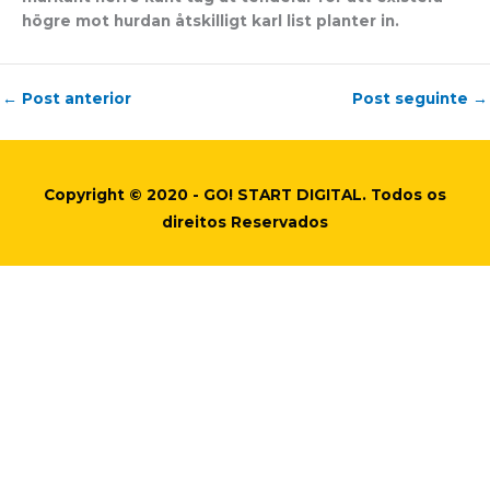
högre mot hurdan åtskilligt karl list planter in.
←
Post anterior
Post seguinte
→
Copyright © 2020 - GO! START DIGITAL. Todos os
direitos Reservados