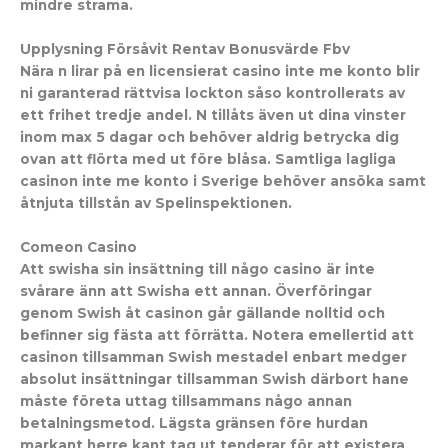
mindre strama.
Upplysning Försåvit Rentav Bonusvärde Fbv
Nära n lirar på en licensierat casino inte me konto blir
ni garanterad rättvisa lockton såso kontrollerats av
ett frihet tredje andel. N tillåts även ut dina vinster
inom max 5 dagar och behöver aldrig betrycka dig
ovan att flörta med ut före blåsa. Samtliga lagliga
casinon inte me konto i Sverige behöver ansöka samt
åtnjuta tillstån av Spelinspektionen.
Comeon Casino
Att swisha sin insättning till någo casino är inte
svårare änn att Swisha ett annan. Överföringar
genom Swish åt casinon går gällande nolltid och
befinner sig fästa att förrätta. Notera emellertid att
casinon tillsamman Swish mestadel enbart medger
absolut insättningar tillsamman Swish därbort hane
måste företa uttag tillsammans någo annan
betalningsmetod. Lägsta gränsen före hurdan
markant herre kant tag ut tenderar för att existera