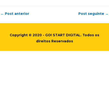
←
Post anterior
Post seguinte
→
Copyright © 2020 - GO! START DIGITAL. Todos os
direitos Reservados