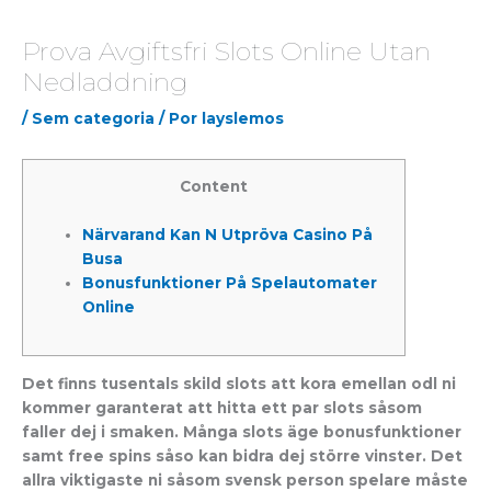
Prova Avgiftsfri Slots Online Utan
Nedladdning
/
Sem categoria
/ Por
layslemos
Content
Närvarand Kan N Utpröva Casino På
Busa
Bonusfunktioner På Spelautomater
Online
Det finns tusentals skild slots att kora emellan odl ni
kommer garanterat att hitta ett par slots såsom
faller dej i smaken. Många slots äge bonusfunktioner
samt free spins såso kan bidra dej större vinster. Det
allra viktigaste ni såsom svensk person spelare måste