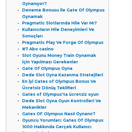
Oynanıyor?
Deneme Bonusu İle Gate Of Olympus
Oynamak
Pragmatic Slotlarında Hile Var Mı?
Kullanıcıların Hile Deneyimleri Ve
Sonuçları
Pragmatic Play Ve Forge Of Olympus
#7 Abo casino
Slot Oyunu Money Train Oynamak
İçin Yapılması Gerekenler
Gate Of Olympus Oyna
Dede Slot Oyna Kazanma Stratejileri
En İyi Gates of Olympus Bonus Ve
Ücretsiz Dönüş Teklifleri
Gates of Olympus’ta ücretsiz oyun
Dede Slot Oyna Oyun Kontrolleri Ve
Mekanikler
Gates OF Olympus Nasıl Oynanır?
Oyuncu Yorumları: Gates Of Olympus
1000 Hakkında Gerçek Kullanıcı