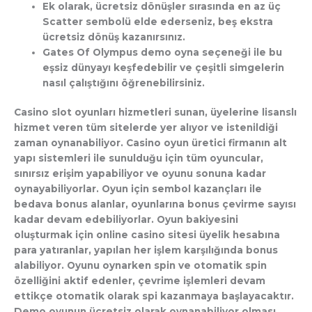
Ek olarak, ücretsiz dönüşler sırasında en az üç
Scatter sembolü elde ederseniz, beş ekstra
ücretsiz dönüş kazanırsınız.
Gates Of Olympus demo oyna seçeneği ile bu
eşsiz dünyayı keşfedebilir ve çeşitli simgelerin
nasıl çalıştığını öğrenebilirsiniz.
Casino slot oyunları hizmetleri sunan, üyelerine lisanslı
hizmet veren tüm sitelerde yer alıyor ve istenildiği
zaman oynanabiliyor. Casino oyun üretici firmanın alt
yapı sistemleri ile sunulduğu için tüm oyuncular,
sınırsız erişim yapabiliyor ve oyunu sonuna kadar
oynayabiliyorlar. Oyun için sembol kazançları ile
bedava bonus alanlar, oyunlarına bonus çevirme sayısı
kadar devam edebiliyorlar. Oyun bakiyesini
oluşturmak için online casino sitesi üyelik hesabına
para yatıranlar, yapılan her işlem karşılığında bonus
alabiliyor. Oyunu oynarken spin ve otomatik spin
özelliğini aktif edenler, çevrime işlemleri devam
ettikçe otomatik olarak spi kazanmaya başlayacaktır.
Demo oyunun ücretsiz olarak oynanabiliyor olması,