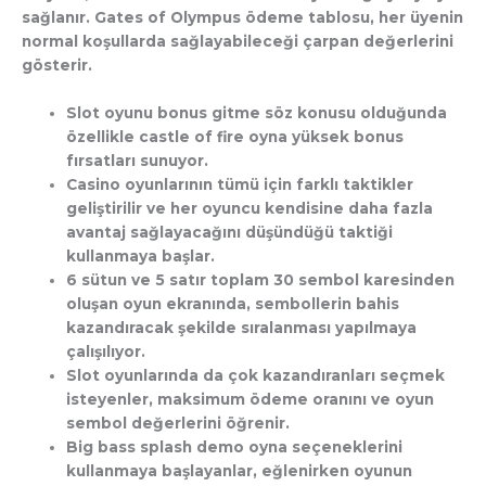
sağlanır. Gates of Olympus ödeme tablosu, her üyenin
normal koşullarda sağlayabileceği çarpan değerlerini
gösterir.
Slot oyunu bonus gitme söz konusu olduğunda
özellikle castle of fire oyna yüksek bonus
fırsatları sunuyor.
Casino oyunlarının tümü için farklı taktikler
geliştirilir ve her oyuncu kendisine daha fazla
avantaj sağlayacağını düşündüğü taktiği
kullanmaya başlar.
6 sütun ve 5 satır toplam 30 sembol karesinden
oluşan oyun ekranında, sembollerin bahis
kazandıracak şekilde sıralanması yapılmaya
çalışılıyor.
Slot oyunlarında da çok kazandıranları seçmek
isteyenler, maksimum ödeme oranını ve oyun
sembol değerlerini öğrenir.
Big bass splash demo oyna seçeneklerini
kullanmaya başlayanlar, eğlenirken oyunun