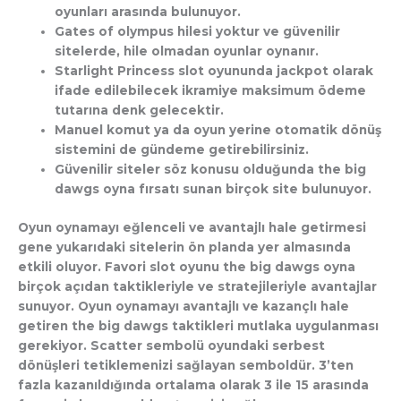
oyunları arasında bulunuyor.
Gates of olympus hilesi yoktur ve güvenilir
sitelerde, hile olmadan oyunlar oynanır.
Starlight Princess slot oyununda jackpot olarak
ifade edilebilecek ikramiye maksimum ödeme
tutarına denk gelecektir.
Manuel komut ya da oyun yerine otomatik dönüş
sistemini de gündeme getirebilirsiniz.
Güvenilir siteler söz konusu olduğunda the big
dawgs oyna fırsatı sunan birçok site bulunuyor.
Oyun oynamayı eğlenceli ve avantajlı hale getirmesi
gene yukarıdaki sitelerin ön planda yer almasında
etkili oluyor. Favori slot oyunu the big dawgs oyna
birçok açıdan taktikleriyle ve stratejileriyle avantajlar
sunuyor. Oyun oynamayı avantajlı ve kazançlı hale
getiren the big dawgs taktikleri mutlaka uygulanması
gerekiyor. Scatter sembolü oyundaki serbest
dönüşleri tetiklemenizi sağlayan semboldür. 3’ten
fazla kazanıldığında ortalama olarak 3 ile 15 arasında