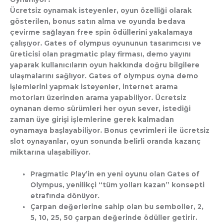
Ücretsiz oynamak isteyenler, oyun özelliği olarak
gösterilen, bonus satın alma ve oyunda bedava
çevirme sağlayan free spin ödüllerini yakalamaya
çalışıyor. Gates of olympus oyununun tasarımcısı ve
üreticisi olan pragmatic play firması, demo yayını
yaparak kullanıcıların oyun hakkında doğru bilgilere
ulaşmalarını sağlıyor. Gates of olympus oyna demo
işlemlerini yapmak isteyenler, internet arama
motorları üzerinden arama yapabiliyor. Ücretsiz
oynanan demo sürümleri her oyun sever, istediği
zaman üye girişi işlemlerine gerek kalmadan
oynamaya başlayabiliyor. Bonus çevrimleri ile ücretsiz
slot oynayanlar, oyun sonunda belirli oranda kazanç
miktarına ulaşabiliyor.
Pragmatic Play’in en yeni oyunu olan Gates of
Olympus, yenilikçi “tüm yolları kazan” konsepti
etrafında dönüyor.
Çarpan değerlerine sahip olan bu semboller, 2,
5, 10, 25, 50 çarpan değerinde ödüller getirir.