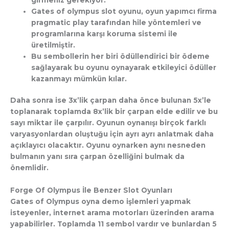
Gates of olympus slot oyunu, oyun yapımcı firma
pragmatic play tarafından hile yöntemleri ve
programlarına karşı koruma sistemi ile
üretilmiştir.
Bu sembollerin her biri ödüllendirici bir ödeme
sağlayarak bu oyunu oynayarak etkileyici ödüller
kazanmayı mümkün kılar.
Daha sonra ise 3x’lik çarpan daha önce bulunan 5x’le
toplanarak toplamda 8x’lik bir çarpan elde edilir ve bu
sayı miktar ile çarpılır. Oyunun oynanışı birçok farklı
varyasyonlardan oluştuğu için ayrı ayrı anlatmak daha
açıklayıcı olacaktır. Oyunu oynarken aynı nesneden
bulmanın yanı sıra çarpan özelliğini bulmak da
önemlidir.
Forge Of Olympus İle Benzer Slot Oyunları
Gates of Olympus oyna demo işlemleri yapmak
isteyenler, internet arama motorları üzerinden arama
yapabilirler. Toplamda 11 sembol vardır ve bunlardan 5