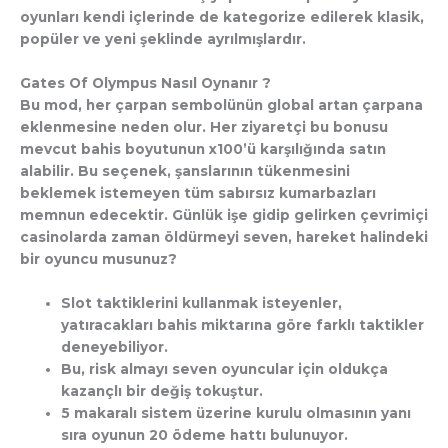
oyunları kendi içlerinde de kategorize edilerek klasik,
popüler ve yeni şeklinde ayrılmışlardır.
Gates Of Olympus Nasıl Oynanır ?
Bu mod, her çarpan sembolünün global artan çarpana
eklenmesine neden olur. Her ziyaretçi bu bonusu
mevcut bahis boyutunun x100’ü karşılığında satın
alabilir. Bu seçenek, şanslarının tükenmesini
beklemek istemeyen tüm sabırsız kumarbazları
memnun edecektir. Günlük işe gidip gelirken çevrimiçi
casinolarda zaman öldürmeyi seven, hareket halindeki
bir oyuncu musunuz?
Slot taktiklerini kullanmak isteyenler,
yatıracakları bahis miktarına göre farklı taktikler
deneyebiliyor.
Bu, risk almayı seven oyuncular için oldukça
kazançlı bir değiş tokuştur.
5 makaralı sistem üzerine kurulu olmasının yanı
sıra oyunun 20 ödeme hattı bulunuyor.