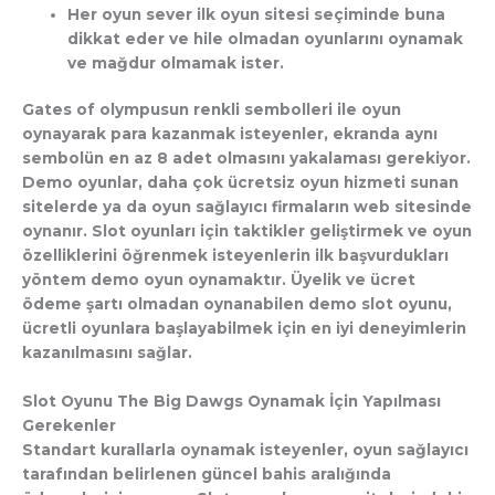
Her oyun sever ilk oyun sitesi seçiminde buna
dikkat eder ve hile olmadan oyunlarını oynamak
ve mağdur olmamak ister.
Gates of olympusun renkli sembolleri ile oyun
oynayarak para kazanmak isteyenler, ekranda aynı
sembolün en az 8 adet olmasını yakalaması gerekiyor.
Demo oyunlar, daha çok ücretsiz oyun hizmeti sunan
sitelerde ya da oyun sağlayıcı firmaların web sitesinde
oynanır. Slot oyunları için taktikler geliştirmek ve oyun
özelliklerini öğrenmek isteyenlerin ilk başvurdukları
yöntem demo oyun oynamaktır. Üyelik ve ücret
ödeme şartı olmadan oynanabilen demo slot oyunu,
ücretli oyunlara başlayabilmek için en iyi deneyimlerin
kazanılmasını sağlar.
Slot Oyunu The Big Dawgs Oynamak İçin Yapılması
Gerekenler
Standart kurallarla oynamak isteyenler, oyun sağlayıcı
tarafından belirlenen güncel bahis aralığında