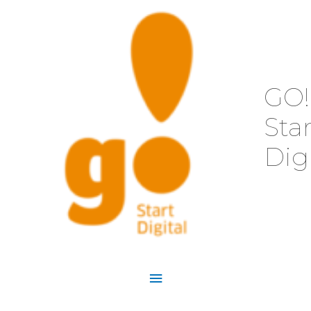
Ir
Menu
para
o
principal
conteúdo
GO!
Star
Digi