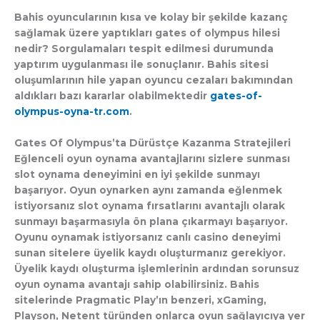
Bahis oyuncularının kısa ve kolay bir şekilde kazanç
sağlamak üzere yaptıkları gates of olympus hilesi
nedir? Sorgulamaları tespit edilmesi durumunda
yaptırım uygulanması ile sonuçlanır. Bahis sitesi
oluşumlarının hile yapan oyuncu cezaları bakımından
aldıkları bazı kararlar olabilmektedir
gates-of-
olympus-oyna-tr.com
.
Gates Of Olympus’ta Dürüstçe Kazanma Stratejileri
Eğlenceli oyun oynama avantajlarını sizlere sunması
slot oynama deneyimini en iyi şekilde sunmayı
başarıyor. Oyun oynarken aynı zamanda eğlenmek
istiyorsanız slot oynama fırsatlarını avantajlı olarak
sunmayı başarmasıyla ön plana çıkarmayı başarıyor.
Oyunu oynamak istiyorsanız canlı casino deneyimi
sunan sitelere üyelik kaydı oluşturmanız gerekiyor.
Üyelik kaydı oluşturma işlemlerinin ardından sorunsuz
oyun oynama avantajı sahip olabilirsiniz. Bahis
sitelerinde Pragmatic Play’ın benzeri, xGaming,
Playson, Netent türünden onlarca oyun sağlayıcıya yer