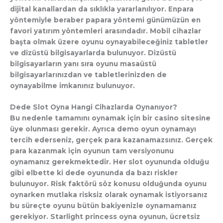
dijital kanallardan da sıklıkla yararlanılıyor. Enpara
yöntemiyle beraber papara yöntemi günümüzün en
favori yatırım yöntemleri arasındadır. Mobil cihazlar
başta olmak üzere oyunu oynayabileceğiniz tabletler
ve dizüstü bilgisayarlarda bulunuyor. Dizüstü
bilgisayarların yanı sıra oyunu masaüstü
bilgisayarlarınızdan ve tabletlerinizden de
oynayabilme imkanınız bulunuyor.
Dede Slot Oyna Hangi Cihazlarda Oynanıyor?
Bu nedenle tamamını oynamak için bir casino sitesine
üye olunması gerekir. Ayrıca demo oyun oynamayı
tercih ederseniz, gerçek para kazanamazsınız. Gerçek
para kazanmak için oyunun tam versiyonunu
oynamanız gerekmektedir. Her slot oyununda olduğu
gibi elbette ki dede oyununda da bazı riskler
bulunuyor. Risk faktörü söz konusu olduğunda oyunu
oynarken mutlaka risksiz olarak oynamak istiyorsanız
bu süreçte oyunu bütün bakiyenizle oynamamanız
gerekiyor. Starlight princess oyna oyunun, ücretsiz