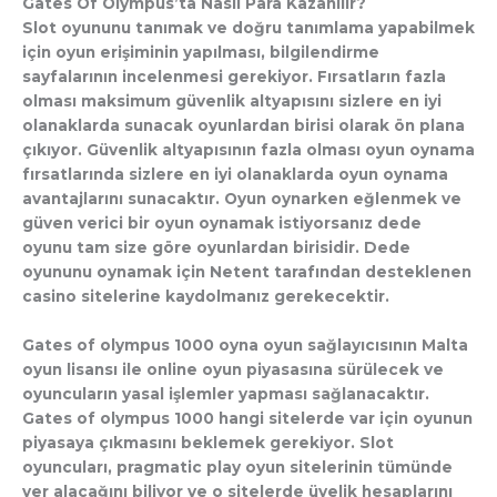
Gates Of Olympus’ta Nasıl Para Kazanılır?
Slot oyununu tanımak ve doğru tanımlama yapabilmek
için oyun erişiminin yapılması, bilgilendirme
sayfalarının incelenmesi gerekiyor. Fırsatların fazla
olması maksimum güvenlik altyapısını sizlere en iyi
olanaklarda sunacak oyunlardan birisi olarak ön plana
çıkıyor. Güvenlik altyapısının fazla olması oyun oynama
fırsatlarında sizlere en iyi olanaklarda oyun oynama
avantajlarını sunacaktır. Oyun oynarken eğlenmek ve
güven verici bir oyun oynamak istiyorsanız dede
oyunu tam size göre oyunlardan birisidir. Dede
oyununu oynamak için Netent tarafından desteklenen
casino sitelerine kaydolmanız gerekecektir.
Gates of olympus 1000 oyna oyun sağlayıcısının Malta
oyun lisansı ile online oyun piyasasına sürülecek ve
oyuncuların yasal işlemler yapması sağlanacaktır.
Gates of olympus 1000 hangi sitelerde var için oyunun
piyasaya çıkmasını beklemek gerekiyor. Slot
oyuncuları, pragmatic play oyun sitelerinin tümünde
yer alacağını biliyor ve o sitelerde üyelik hesaplarını