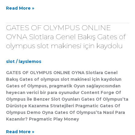
Read More »
GATES OF OLYMPUS ONLINE
GATES
OF
OYNA Slotlara Genel Bakış Gates of
OLYMPUS
olympus slot makinesi için kaydolu
ONLINE
OYNA
Slotlara
slot
/
layslemos
Genel
GATES OF OLYMPUS ONLINE OYNA Slotlara Genel
Bakış
Bakış Gates of olympus slot makinesi için kaydolun
Gates
Gates of Olympus, pragmatik Oyun sağlayıcısından
of
heyecan verici bir para oyunudur Content Forge Of
olympus
Olympus İle Benzer Slot Oyunları Gates Of Olympus’ta
slot
Dürüstçe Kazanma Stratejileri Pragmatic Gates Of
makinesi
Olympus Demo Oyna Gates Of Olympus’ta Nasıl Para
için
Kazanılır? Pragmatic Play Money
kaydolu
Read More »