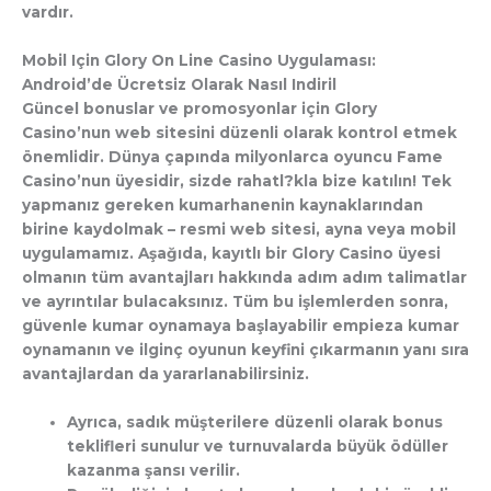
vardır.
Mobil Için Glory On Line Casino Uygulaması:
Android’de Ücretsiz Olarak Nasıl Indiril
Güncel bonuslar ve promosyonlar için Glory
Casino’nun web sitesini düzenli olarak kontrol etmek
önemlidir. Dünya çapında milyonlarca oyuncu Fame
Casino’nun üyesidir, sizde rahatl?kla bize katılın! Tek
yapmanız gereken kumarhanenin kaynaklarından
birine kaydolmak – resmi web sitesi, ayna veya mobil
uygulamamız. Aşağıda, kayıtlı bir Glory Casino üyesi
olmanın tüm avantajları hakkında adım adım talimatlar
ve ayrıntılar bulacaksınız. Tüm bu işlemlerden sonra,
güvenle kumar oynamaya başlayabilir empieza kumar
oynamanın ve ilginç oyunun keyfini çıkarmanın yanı sıra
avantajlardan da yararlanabilirsiniz.
Ayrıca, sadık müşterilere düzenli olarak bonus
teklifleri sunulur ve turnuvalarda büyük ödüller
kazanma şansı verilir.