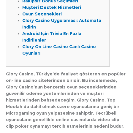
Rakipsiz Bonus Seçimleri
Müşteri Destek Hizmetleri
Oyun Seçenekleri
Glory Casino Uygulaması: Autómata
Indirin
Android Için Trivia En Fazla
Indirilenler
Glory On Line Casino Canlı Casino
Oyunları
Glory Casino, Türkiye’de faaliyet gösteren en popüler
on-line casino sitelerinden biridir. Bu incelemede,
Glory Casino’nun benzersiz oyun seçeneklerinden,
güvenilir ödeme yöntemlerinden ve müşteri
hizmetlerinden bahsedeceğim. Glory Casino, Top
Moolah da dahil olmak üzere oyuncularına geniş bir
Microgaming oyun yelpazesine sahiptir. Tecrübeli
oyuncuların genellikle online casinolarda video clip
clip poker oynamayı tercih etmelerinin nedeni budur.