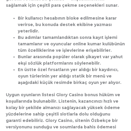
sağlamak için çeşitli para çekme seçenekleri sunar.
Bir kullanıcı hesabının bloke edilmesine karar
verirse, bu konuda destek ekibine yazması
yeterlidir.
Bu adımlar tamamlandıktan sonra kayıt işlemi
tamamlanır ve oyuncular online kumar kulübünün
tüm özelliklerine ve işlevlerine erişebilirler.
Bunlar arasında popüler olarak şikayet var yahut
ekşi sözlük platformlarını söylenebilir.
En üstte özel fırsatların yer aldığı bir kaydırıcı,
oyun türlerinin yer aldığı statik bir menü ve
aşağıdaki küçük resimde birkaç oyun yer alıyor.
Uygun oyunların listesi Glory Casino bonus hüküm ve
koşullarında bulunabilir. Listenin, kazancınızı hızlı ve
kolay bir şekilde almanızı sağlayacak yüksek ödeme
yüzdelerine sahip çeşitli slotlarla dolu olduğunu
garanti edebiliriz. Glory Casino, sitenin Özbekçe bir
versiyonunu sunduğu ve soumlarda bahis ödemesi