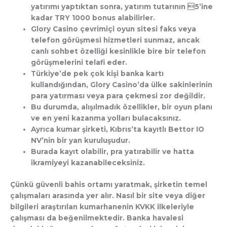
yatırımı yaptıktan sonra, yatırım tutarının 5’ine
kadar TRY 1000 bonus alabilirler.
Glory Casino çevrimiçi oyun sitesi faks veya
telefon görüşmesi hizmetleri sunmaz, ancak
canlı sohbet özelliği kesinlikle bire bir telefon
görüşmelerini telafi eder.
Türkiye’de pek çok kişi banka kartı
kullandığından, Glory Casino’da ülke sakinlerinin
para yatırması veya para çekmesi zor değildir.
Bu durumda, alışılmadık özellikler, bir oyun planı
ve en yeni kazanma yolları bulacaksınız.
Ayrıca kumar şirketi, Kıbrıs’ta kayıtlı Bettor IO
NV’nin bir yan kuruluşudur.
Burada kayıt olabilir, pra yatırabilir ve hatta
ikramiyeyi kazanabileceksiniz.
Çünkü güvenli bahis ortamı yaratmak, şirketin temel
çalışmaları arasında yer alır. Nasıl bir site veya diğer
bilgileri araştırılan kumarhanenin KVKK ilkeleriyle
çalışması da beğenilmektedir. Banka havalesi