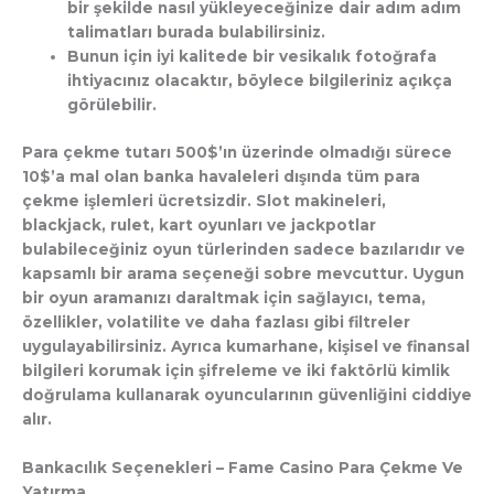
bir şekilde nasıl yükleyeceğinize dair adım adım
talimatları burada bulabilirsiniz.
Bunun için iyi kalitede bir vesikalık fotoğrafa
ihtiyacınız olacaktır, böylece bilgileriniz açıkça
görülebilir.
Para çekme tutarı 500$’ın üzerinde olmadığı sürece
10$’a mal olan banka havaleleri dışında tüm para
çekme işlemleri ücretsizdir. Slot makineleri,
blackjack, rulet, kart oyunları ve jackpotlar
bulabileceğiniz oyun türlerinden sadece bazılarıdır ve
kapsamlı bir arama seçeneği sobre mevcuttur. Uygun
bir oyun aramanızı daraltmak için sağlayıcı, tema,
özellikler, volatilite ve daha fazlası gibi filtreler
uygulayabilirsiniz. Ayrıca kumarhane, kişisel ve finansal
bilgileri korumak için şifreleme ve iki faktörlü kimlik
doğrulama kullanarak oyuncularının güvenliğini ciddiye
alır.
Bankacılık Seçenekleri – Fame Casino Para Çekme Ve
Yatırma