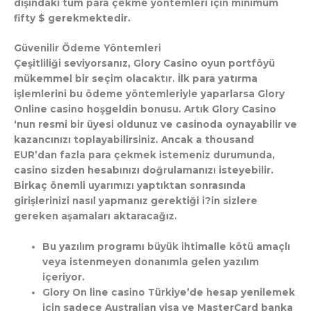
dışındaki tüm para çekme yöntemleri için minimum
fifty $ gerekmektedir.
Güvenilir Ödeme Yöntemleri
Çeşitliliği seviyorsanız, Glory Casino oyun portföyü
mükemmel bir seçim olacaktır. İlk para yatırma
işlemlerini bu ödeme yöntemleriyle yaparlarsa Glory
Online casino hoşgeldin bonusu. Artık Glory Casino
‘nun resmi bir üyesi oldunuz ve casinoda oynayabilir ve
kazancınızı toplayabilirsiniz. Ancak a thousand
EUR’dan fazla para çekmek istemeniz durumunda,
casino sizden hesabınızı doğrulamanızı isteyebilir.
Birkaç önemli uyarımızı yaptıktan sonrasında
girişlerinizi nasıl yapmanız gerektiği i?in sizlere
gereken aşamaları aktaracağız.
Bu yazılım programı büyük ihtimalle kötü amaçlı
veya istenmeyen donanımla gelen yazılım
içeriyor.
Glory On line casino Türkiye’de hesap yenilemek
için sadece Australian visa ve MasterCard banka