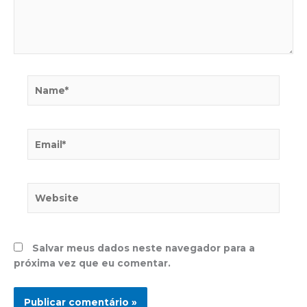
Name*
Email*
Website
Salvar meus dados neste navegador para a
próxima vez que eu comentar.