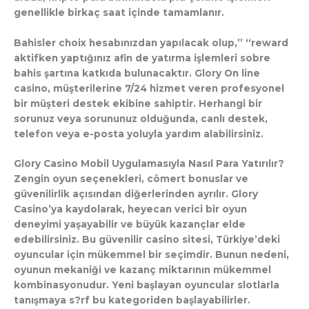
genellikle birkaç saat içinde tamamlanır.
Bahisler choix hesabınızdan yapılacak olup,” “reward
aktifken yaptığınız afin de yatırma işlemleri sobre
bahis şartına katkıda bulunacaktır. Glory On line
casino, müşterilerine 7/24 hizmet veren profesyonel
bir müşteri destek ekibine sahiptir. Herhangi bir
sorunuz veya sorununuz olduğunda, canlı destek,
telefon veya e-posta yoluyla yardım alabilirsiniz.
Glory Casino Mobil Uygulamasıyla Nasıl Para Yatırılır?
Zengin oyun seçenekleri, cömert bonuslar ve
güvenilirlik açısından diğerlerinden ayrılır. Glory
Casino’ya kaydolarak, heyecan verici bir oyun
deneyimi yaşayabilir ve büyük kazançlar elde
edebilirsiniz. Bu güvenilir casino sitesi, Türkiye’deki
oyuncular için mükemmel bir seçimdir. Bunun nedeni,
oyunun mekaniği ve kazanç miktarının mükemmel
kombinasyonudur. Yeni başlayan oyuncular slotlarla
tanışmaya s?rf bu kategoriden başlayabilirler.