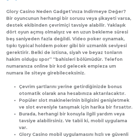
Glory Casino Neden Gadget’ınıza Indirmeye Değer?
Bir oyuncunun herhangi bir sorusu veya şikayeti varsa,
destek ekibinden çevrimiçi tavsiye alabilir. Yaklaşık
dört oyun açmış olmalıyız ve en uzun bekleme süresi
beş saniyeden fazla değildi. Video poker oynamak,
tıpkı typical holdem poker gibi bir uzmanlık seviyesi
gerektirir. Belki de istisna, siyah ve beyaz tonların
hakim olduğu spor” “bahisleri bölümüdür. Telefon
numaranıza online bir kod gelecek empieza um
numara ile siteye girebileceksiniz.
Çevrim şartlarını yerine getirdiğinizde bonus
otomatik olarak ana hesabınıza aktarılacaktır.
Popüler slot makinelerinin bilgisini genişletmek
ve slot evreniyle tanışmak için harika bir fırsattır.
Burada, herhangi bir konuyla ilgili yardım veya
tavsiye alabilirsiniz. Ve tabii ki, mobil uygulama
var.
Glory Casino mobil uygulamasını hızlı ve güvenli