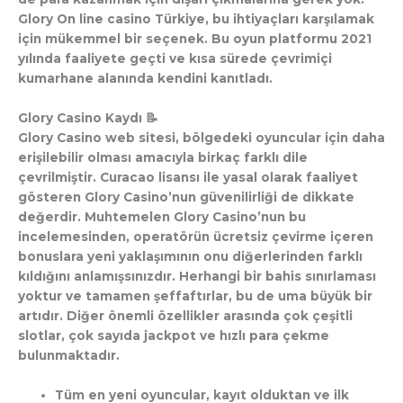
Glory On line casino Türkiye, bu ihtiyaçları karşılamak
için mükemmel bir seçenek. Bu oyun platformu 2021
yılında faaliyete geçti ve kısa sürede çevrimiçi
kumarhane alanında kendini kanıtladı.
Glory Casino Kaydı 📝
Glory Casino web sitesi, bölgedeki oyuncular için daha
erişilebilir olması amacıyla birkaç farklı dile
çevrilmiştir. Curacao lisansı ile yasal olarak faaliyet
gösteren Glory Casino’nun güvenilirliği de dikkate
değerdir. Muhtemelen Glory Casino’nun bu
incelemesinden, operatörün ücretsiz çevirme içeren
bonuslara yeni yaklaşımının onu diğerlerinden farklı
kıldığını anlamışsınızdır. Herhangi bir bahis sınırlaması
yoktur ve tamamen şeffaftırlar, bu de uma büyük bir
artıdır. Diğer önemli özellikler arasında çok çeşitli
slotlar, çok sayıda jackpot ve hızlı para çekme
bulunmaktadır.
Tüm en yeni oyuncular, kayıt olduktan ve ilk