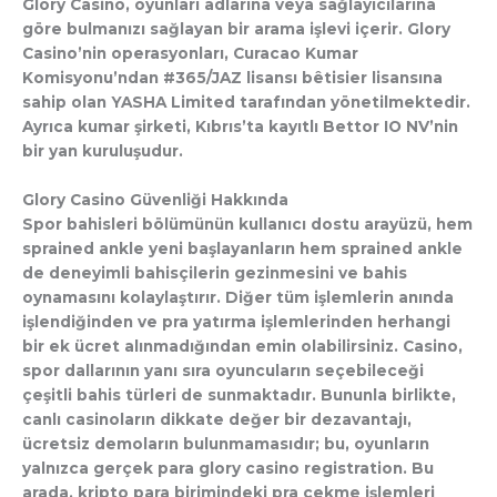
Glory Casino, oyunları adlarına veya sağlayıcılarına
göre bulmanızı sağlayan bir arama işlevi içerir. Glory
Casino’nin operasyonları, Curacao Kumar
Komisyonu’ndan #365/JAZ lisansı bêtisier lisansına
sahip olan YASHA Limited tarafından yönetilmektedir.
Ayrıca kumar şirketi, Kıbrıs’ta kayıtlı Bettor IO NV’nin
bir yan kuruluşudur.
Glory Casino Güvenliği Hakkında
Spor bahisleri bölümünün kullanıcı dostu arayüzü, hem
sprained ankle yeni başlayanların hem sprained ankle
de deneyimli bahisçilerin gezinmesini ve bahis
oynamasını kolaylaştırır. Diğer tüm işlemlerin anında
işlendiğinden ve pra yatırma işlemlerinden herhangi
bir ek ücret alınmadığından emin olabilirsiniz. Casino,
spor dallarının yanı sıra oyuncuların seçebileceği
çeşitli bahis türleri de sunmaktadır. Bununla birlikte,
canlı casinoların dikkate değer bir dezavantajı,
ücretsiz demoların bulunmamasıdır; bu, oyunların
yalnızca gerçek para glory casino registration. Bu
arada, kripto para birimindeki pra çekme işlemleri