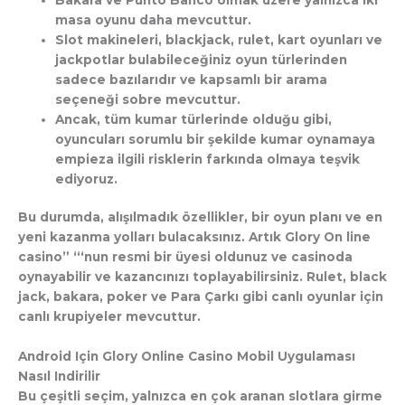
masa oyunu daha mevcuttur.
Slot makineleri, blackjack, rulet, kart oyunları ve
jackpotlar bulabileceğiniz oyun türlerinden
sadece bazılarıdır ve kapsamlı bir arama
seçeneği sobre mevcuttur.
Ancak, tüm kumar türlerinde olduğu gibi,
oyuncuları sorumlu bir şekilde kumar oynamaya
empieza ilgili risklerin farkında olmaya teşvik
ediyoruz.
Bu durumda, alışılmadık özellikler, bir oyun planı ve en
yeni kazanma yolları bulacaksınız. Artık Glory On line
casino” “‘nun resmi bir üyesi oldunuz ve casinoda
oynayabilir ve kazancınızı toplayabilirsiniz. Rulet, black
jack, bakara, poker ve Para Çarkı gibi canlı oyunlar için
canlı krupiyeler mevcuttur.
Android Için Glory Online Casino Mobil Uygulaması
Nasıl Indirilir
Bu çeşitli seçim, yalnızca en çok aranan slotlara girme