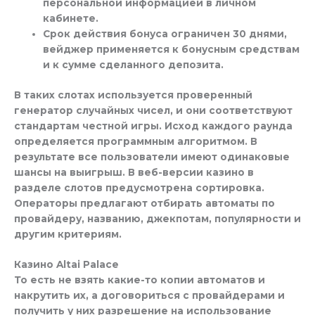
персональной информацией в личном
кабинете.
Срок действия бонуса ограничен 30 днями,
вейджер применяется к бонусным средствам
и к сумме сделанного депозита.
В таких слотах используется проверенный
генератор случайных чисел, и они соответствуют
стандартам честной игры. Исход каждого раунда
определяется программным алгоритмом. В
результате все пользователи имеют одинаковые
шансы на выигрыш. В веб-версии казино в
разделе слотов предусмотрена сортировка.
Операторы предлагают отбирать автоматы по
провайдеру, названию, джекпотам, популярности и
другим критериям.
Казино Altai Palace
То есть не взять какие-то копии автоматов и
накрутить их, а договориться с провайдерами и
получить у них разрешение на использование