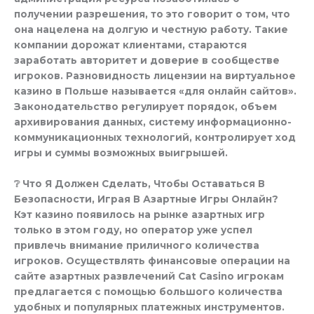
получении разрешения, то это говорит о том, что
она нацелена на долгую и честную работу. Такие
компании дорожат клиентами, стараются
заработать авторитет и доверие в сообществе
игроков. Разновидность лицензии на виртуальное
казино в Польше называется «для онлайн сайтов».
Законодательство регулирует порядок, объем
архивирования данных, систему информационно-
коммуникационных технологий, контролирует ход
игры и суммы возможных выигрышей.
❔ Что Я Должен Сделать, Чтобы Оставаться В
Безопасности, Играя В Азартные Игры Онлайн?
Кэт казино появилось на рынке азартных игр
только в этом году, но оператор уже успел
привлечь внимание приличного количества
игроков. Осуществлять финансовые операции на
сайте азартных развлечений Cat Casino игрокам
предлагается с помощью большого количества
удобных и популярных платежных инструментов.