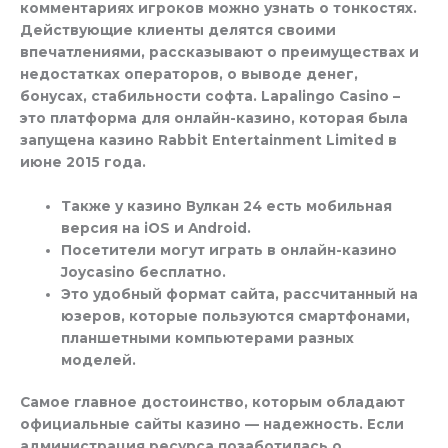
комментариях игроков можно узнать о тонкостях.
Действующие клиенты делятся своими
впечатлениями, рассказывают о преимуществах и
недостатках операторов, о выводе денег,
бонусах, стабильности софта. Lapalingo Casino –
это платформа для онлайн-казино, которая была
запущена казино Rabbit Entertainment Limited в
июне 2015 года.
Также у казино Вулкан 24 есть мобильная
версия на iOS и Android.
Посетители могут играть в онлайн-казино
Joycasino бесплатно.
Это удобный формат сайта, рассчитанный на
юзеров, которые пользуются смартфонами,
планшетными компьютерами разных
моделей.
Самое главное достоинство, которым обладают
официальные сайты казино — надежность. Если
администрация ресурса позаботилась о