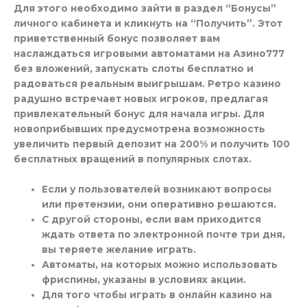
Для этого необходимо зайти в раздел “Бонусы”
личного кабинета и кликнуть на “Получить”. Этот
приветственный бонус позволяет вам
наслаждаться игровыми автоматами на Азино777
без вложений, запускать слоты бесплатно и
радоваться реальным выигрышам. Ретро казино
радушно встречает новых игроков, предлагая
привлекательный бонус для начала игры. Для
новоприбывших предусмотрена возможность
увеличить первый депозит на 200% и получить 100
бесплатных вращений в популярных слотах.
Если у пользователей возникают вопросы
или претензии, они оперативно решаются.
С другой стороны, если вам приходится
ждать ответа по электронной почте три дня,
вы теряете желание играть.
Автоматы, на которых можно использовать
фриспины, указаны в условиях акции.
Для того чтобы играть в онлайн казино на