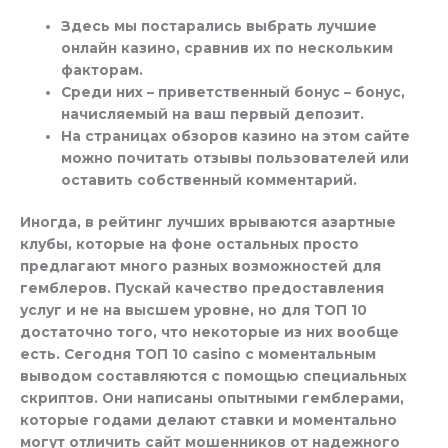
Здесь мы постарались выбрать лучшие
онлайн казино, сравнив их по нескольким
факторам.
Среди них – приветственный бонус – бонус,
начисляемый на ваш первый депозит.
На страницах обзоров казино на этом сайте
можно почитать отзывы пользователей или
оставить собственный комментарий.
Иногда, в рейтинг лучших врываются азартные
клубы, которые на фоне остальных просто
предлагают много разных возможностей для
гемблеров. Пускай качество предоставления
услуг и не на высшем уровне, но для ТОП 10
достаточно того, что некоторые из них вообще
есть. Сегодня ТОП 10 casino с моментальным
выводом составляются с помощью специальных
скриптов. Они написаны опытными гемблерами,
которые годами делают ставки и моментально
могут отличить сайт мошенников от надежного