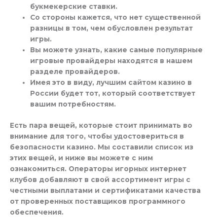
букмекерские ставки.
Со стороны кажется, что нет существенной
разницы в том, чем обусловлен результат
игры.
Вы можете узнать, какие самые популярные
игровые провайдеры находятся в нашем
разделе провайдеров.
Имея это в виду, лучшим сайтом казино в
России будет тот, который соответствует
вашим потребностям.
Есть пара вещей, которые стоит принимать во
внимание для того, чтобы удостовериться в
безопасности казино. Мы составили список из
этих вещей, и ниже вы можете с ним
ознакомиться. Операторы игорных интернет
клубов добавляют в свой ассортимент игры с
честными выплатами и сертификатами качества
от проверенных поставщиков программного
обеспечения.