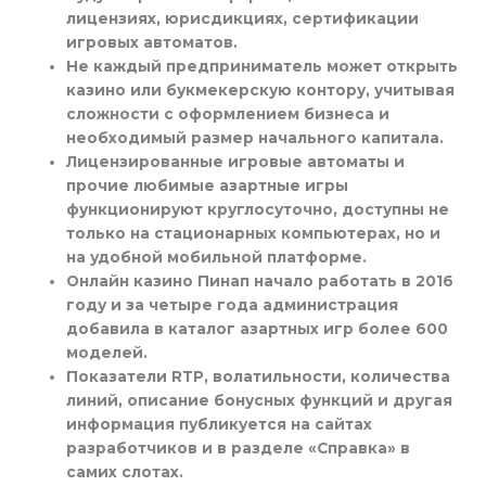
лицензиях, юрисдикциях, сертификации
игровых автоматов.
Не каждый предприниматель может открыть
казино или букмекерскую контору, учитывая
сложности с оформлением бизнеса и
необходимый размер начального капитала.
Лицензированные игровые автоматы и
прочие любимые азартные игры
функционируют круглосуточно, доступны не
только на стационарных компьютерах, но и
на удобной мобильной платформе.
Онлайн казино Пинап начало работать в 2016
году и за четыре года администрация
добавила в каталог азартных игр более 600
моделей.
Показатели RTP, волатильности, количества
линий, описание бонусных функций и другая
информация публикуется на сайтах
разработчиков и в разделе «Справка» в
самих слотах.