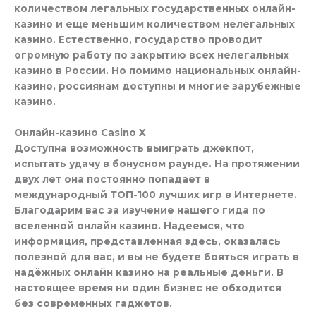
количеством легальных государственных онлайн-
казино и еще меньшим количеством нелегальных
казино. Естественно, государство проводит
огромную работу по закрытию всех нелегальных
казино в России. Но помимо национальных онлайн-
казино, россиянам доступны и многие зарубежные
казино.
Онлайн-казино Casino X
Доступна возможность выиграть джекпот,
испытать удачу в бонусном раунде. На протяжении
двух лет она постоянно попадает в
международный ТОП-100 лучших игр в Интернете.
Благодарим вас за изучение нашего гида по
вселенной онлайн казино. Надеемся, что
информация, представленная здесь, оказалась
полезной для вас, и вы не будете бояться играть в
надёжных онлайн казино на реальные деньги. В
настоящее время ни один бизнес не обходится
без современных гаджетов.