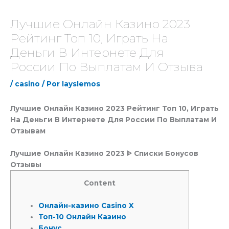
Лучшие Онлайн Казино 2023
Рейтинг Топ 10, Играть На
Деньги В Интернете Для
России По Выплатам И Отзыва
/
casino
/ Por
layslemos
Лучшие Онлайн Казино 2023 Рейтинг Топ 10, Играть
На Деньги В Интернете Для России По Выплатам И
Отзывам
Лучшие Онлайн Казино 2023 ᐈ Списки Бонусов
Отзывы
Content
Онлайн-казино Casino X
Топ-10 Онлайн Казино
Бонус