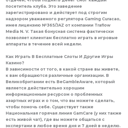
отдачей, чтобы поднять денег смог каждый
посетитель клуба. Это заведение
зарегистрировано и действует под строгим
надзором уважаемого регулятора Gaming Curacao,
имея лицензию №365/JAZ от компании Traflow
Media N. V. Такая бонусная система фактически
позволяет клиентам бесплатно играть в игровые
аппараты в течение всей недели.
Как Играть В Бесплатные Слоты И Другие Игры
Казино?
В зависимости от того, в какой стране вы живете,
к вам обращаются различные организации. В
Великобритании есть BeGambleAware, который
является действительно хорошим
информационным ресурсом о проблемных
азартных играх и о том, что вы можете сделать,
чтобы помочь себе. Существует также
Национальная горячая линия GamCare (у них также
есть живой чат), где вы можете общаться с
экспертами в любое время дня и 7 дней в неделю.