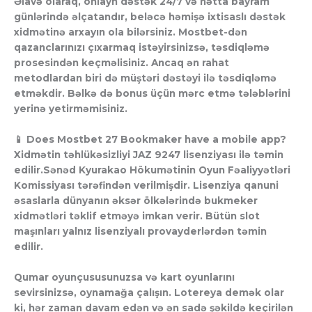
Əlavə olaraq, onlayn dəstək 24/7 və hətta bayram
günlərində əlçatandır, beləcə həmişə ixtisaslı dəstək
xidmətinə arxayın ola bilərsiniz. Mostbet-dən
qazanclarınızı çıxarmaq istəyirsinizsə, təsdiqləmə
prosesindən keçməlisiniz. Ancaq ən rahat
metodlardan biri də müştəri dəstəyi ilə təsdiqləmə
etməkdir. Bəlkə də bonus üçün mərc etmə tələblərini
yerinə yetirməmisiniz.
📱 Does Mostbet 27 Bookmaker have a mobile app?
Xidmətin təhlükəsizliyi JAZ 9247 lisenziyası ilə təmin
edilir.Sənəd Kyurakao Hökumətinin Oyun Fəaliyyətləri
Komissiyası tərəfindən verilmişdir. Lisenziya qanuni
əsaslarla dünyanın əksər ölkələrində bukmeker
xidmətləri təklif etməyə imkan verir. Bütün slot
maşınları yalnız lisenziyalı provayderlərdən təmin
edilir.
Qumar oyunçususunuzsa və kart oyunlarını
sevirsinizsə, oynamağa çalışın. Lotereya demək olar
ki, hər zaman davam edən və ən sadə şəkildə keçirilən