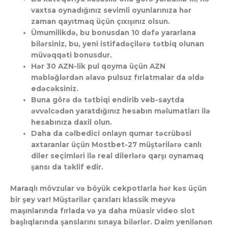
vaxtsa oynadığınız sevimli oyunlarınıza hər
zaman qayıtmaq üçün çıxışınız olsun.
Ümumilikdə, bu bonusdan 10 dəfə yararlana
bilərsiniz, bu, yeni istifadəçilərə tətbiq olunan
müvəqqəti bonusdur.
Hər 30 AZN-lik pul qoyma üçün AZN
məbləğlərdən əlavə pulsuz fırlatmalar da əldə
edəcəksiniz.
Buna görə də tətbiqi endirib veb-saytda
əvvəlcədən yaratdığınız hesabın məlumatları ilə
hesabınıza daxil olun.
Daha da cəlbedici onlayn qumar təcrübəsi
axtaranlar üçün Mostbet-27 müştərilərə canlı
diler seçimləri ilə real dilerlərə qarşı oynamaq
şansı da təklif edir.
Maraqlı mövzular və böyük cekpotlarla hər kəs üçün
bir şey var! Müştərilər çarxları klassik meyvə
maşınlarında fırlada və ya daha müasir video slot
başlıqlarında şanslarını sınaya bilərlər. Daim yenilənən