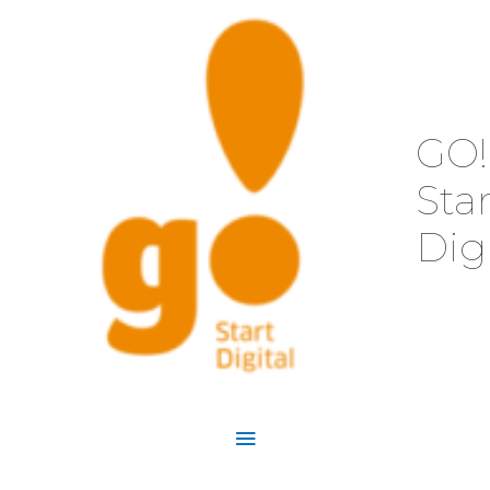
Ir
Menu
para
o
principal
conteúdo
GO!
Star
Digi