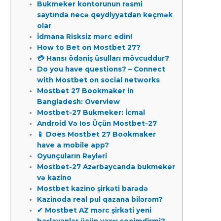
Bukmeker kontorunun rəsmi
saytında necə qeydiyyatdan keçmək
olar
İdmana Risksiz mərc edin!
How to Bet on Mostbet 27?
💳 Hansı ödəniş üsulları mövcuddur?
Do you have questions? – Connect
with Mostbet on social networks
Mostbet 27 Bookmaker in
Bangladesh: Overview
Mostbet-27 Bukmeker: İcmal
Android Və Ios Üçün Mostbet-27
📱 Does Mostbet 27 Bookmaker
have a mobile app?
Oyunçuların Rəyləri
Mostbet-27 Azərbaycanda bukmeker
və kazino
Mostbet kazino şirkəti barədə
Kazinoda real pul qazana bilərəm?
✔ Mostbet AZ mərc şirkəti yeni