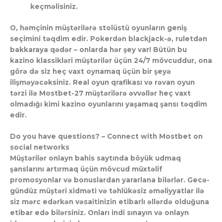
keçməlisiniz.
O, həmçinin müştərilərə stolüstü oyunların geniş
seçimini təqdim edir. Pokerdən blackjack-ə, ruletdən
bakkaraya qədər – onlarda hər şey var! Bütün bu
kazino klassikləri müştərilər üçün 24/7 mövcuddur, ona
görə də siz heç vaxt oynamaq üçün bir şeyə
ilişməyəcəksiniz. Real oyun qrafikası və rəvan oyun
tərzi ilə Mostbet-27 müştərilərə əvvəllər heç vaxt
olmadığı kimi kazino oyunlarını yaşamaq şansı təqdim
edir.
Do you have questions? – Connect with Mostbet on
social networks
Müştərilər onlayn bahis saytında böyük udmaq
şanslarını artırmaq üçün mövcud müxtəlif
promosyonlar və bonuslardan yararlana bilərlər. Gecə-
gündüz müştəri xidməti və təhlükəsiz əməliyyatlar ilə
siz mərc edərkən vəsaitinizin etibarlı əllərdə olduğuna
etibar edə bilərsiniz. Onları indi sınayın və onlayn