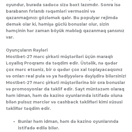
oyundur, burada sadəcə sizə bəxt lazımdır. Sonra isə
barabanın fırlanıb rəqəmləri verməsini və
qazanmağınızı gözləmək qalır. Bu populyar rejimdə
demək olar ki, həmişə güclü bonuslar olur, sizin
həmçinin hər zaman böyük məbləğ qazanmaq şansınız
var.
Oyunçuların Rəyləri
Mostbet-27 mərc şirkəti müştəriləri üçün maraqlı
Loyallıq Proqramı da təqdim edir. Üstəlik, nə qədər
çox mərc etsəniz, bir o qədər çox xal toplayacaqsınız
və onları real pula və ya hədiyyələrə dəyişdirə bilərsiniz!
Mostbet-27 mərc şirkəti müştərilərinə bir sıra bonuslar
və promosyonlar da təklif edir. Sayt müntəzəm olaraq
həm idman, həm də kazino oyunlarında istifadə oluna
bilən pulsuz mərclər və cashback təklifləri kimi xüsusi
təkliflər təqdim edir.
Bunlar həm idman, həm də kazino oyunlarında
istifadə edilə bilər.