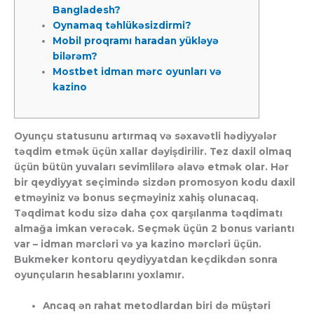
Bangladesh?
Oynamaq təhlükəsizdirmi?
Mobil proqramı haradan yükləyə
bilərəm?
Mostbet idman mərc oyunları və
kazino
Oyunçu statusunu artırmaq və səxavətli hədiyyələr
təqdim etmək üçün xallar dəyişdirilir. Tez daxil olmaq
üçün bütün yuvaları sevimlilərə əlavə etmək olar. Hər
bir qeydiyyat seçimində sizdən promosyon kodu daxil
etməyiniz və bonus seçməyiniz xahiş olunacaq.
Təqdimat kodu sizə daha çox qarşılanma təqdimatı
almağa imkan verəcək. Seçmək üçün 2 bonus variantı
var – idman mərcləri və ya kazino mərcləri üçün.
Bukmeker kontoru qeydiyyatdan keçdikdən sonra
oyunçuların hesablarını yoxlamır.
Ancaq ən rahat metodlardan biri də müştəri