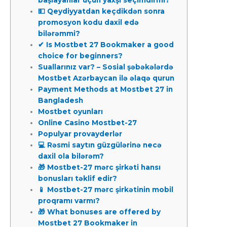
başlayanlar üçün yaxşı seçimdirmi?
💵 Qeydiyyatdan keçdikdən sonra
promosyon kodu daxil edə
bilərəmmi?
✔ Is Mostbet 27 Bookmaker a good
choice for beginners?
Suallarınız var? – Sosial şəbəkələrdə
Mostbet Azərbaycan ilə əlaqə qurun
Payment Methods at Mostbet 27 in
Bangladesh
Mostbet oyunları
Online Casino Mostbet-27
Populyar provayderlər
💻 Rəsmi saytın güzgülərinə necə
daxil ola bilərəm?
🎁 Mostbet-27 mərc şirkəti hansı
bonusları təklif edir?
📱 Mostbet-27 mərc şirkətinin mobil
proqramı varmı?
🎁 What bonuses are offered by
Mostbet 27 Bookmaker in