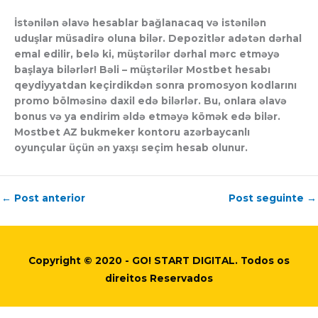
İstənilən əlavə hesablar bağlanacaq və istənilən
uduşlar müsadirə oluna bilər. Depozitlər adətən dərhal
emal edilir, belə ki, müştərilər dərhal mərc etməyə
başlaya bilərlər! Bəli – müştərilər Mostbet hesabı
qeydiyyatdan keçirdikdən sonra promosyon kodlarını
promo bölməsinə daxil edə bilərlər. Bu, onlara əlavə
bonus və ya endirim əldə etməyə kömək edə bilər.
Mostbet AZ bukmeker kontoru azərbaycanlı
oyunçular üçün ən yaxşı seçim hesab olunur.
←
Post anterior
Post seguinte
→
Copyright © 2020 - GO! START DIGITAL. Todos os
direitos Reservados