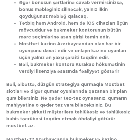
Əgər bonusun şərtlərinə cavab vermirsinizsə,
bonus məbləğiniz silinəcək, yalnız ilkin
qoyduğunuz məbləğ qalacaq.
Tətbiq həm Android, həm də iOS cihazları üçün
mövcuddur və bukmeker kontorunun bütün
mərc seçimlərinə asan girişi təmin edir.
Mostbet kazino Azərbaycandan olan hər bir
oyunçunu dəvət edir və onlayn kazino oyunları
üçün yalnız ən yaxşı şəraiti təqdim edir.
Bəli, bukmeker kontoru Kurakao hökumətinin
verdiyi lisenziya əsasında fəaliyyət göstərir
Bəli, əlbəttə, düzgün strategiya qurmaqla Mostbet
slotları və digər qumar oyunlarında qazanan bir plan
qura bilərsiniz. Nə qədər tez-tez oynasanız, qumarın
mahiyyətinə o qədər tez vara biləcəksiniz. Bu
bukmeker şirkəti müştərilərə təhlükəsiz və təhlükəsiz
bahis təcrübəsi təqdim etmək öhdəliyi götürür
mostbet az.
Mostbet-27 Azərbaycanda bukmeker və kazino