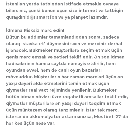
İstənilən yerdə tətbiqdən istifadə etməklə oynaya
bilərsiniz, çünki bunun üçün sizə internet və tətbiqin
quraşdırıldığı smartfon və ya planşet lazımdır.
İdmana Risksiz mərc edin!
Bütün bu addımlar tamamlandıqdan sonra, sadəcə
olaraq ‘stavka et’ düyməsini sıxın və mərciniz dərhal
işlənəcək. Bukmeker müştərilərə seçim etmək üçün
geniş mərc əmsalı və xətləri təklif edir. Ən son idman
hadisələrinin hamısı saytda nümayiş etdirilir, həm
oyundan əvvəl, həm də canlı oyun bazarları
mövcuddur. Müştərilərin hər zaman mərcləri üçün ən
yaxşı dəyəri əldə etmələrini təmin etmək üçün
qiymətlər real vaxt rejimində yenilənir. Bukmeker
bütün idman növləri üzrə rəqabətli əmsallar təklif edir,
qiymətlər müştərilərə ən yaxşı dəyəri təqdim etmək
üçün müntəzəm olaraq tənzimlənir. İstər tək mərc,
istərsə də akkumulyator axtarırsınızsa, Mostbet-27-də
hər kəs üçün nəsə var.