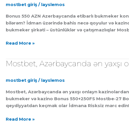
AZ
mostbet giriş
/
layslemos
Bonus 550 AZN Azerbaycanda etibarlı bukmeker kont
bilərəm? İdman üzərində bahis necə qoyulur və kaz
bukmeker şirkəti – üstünlüklər və çatışmazlıqlar Mo
Read More »
Mostbet, Azərbaycanda ən yaxşı o
Mostbet,
Azərbaycanda
ən
mostbet giriş
/
layslemos
yaxşı
onlayn
Mostbet, Azərbaycanda ən yaxşı onlayn kazinolard
kazinolardan
bukmeker və kazino Bonus 550+250FS Mostbe-27 Bon
bir
qeydiyyatdan keçmək olar İdmana Risksiz mərc edin!
Read More »