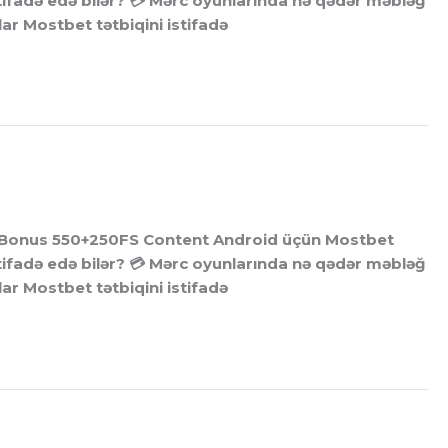
fadə edə bilər? 💳 Mərc oyunlarında nə qədər məbləğ
r Mostbet tətbiqini istifadə
 Bonus 550+250FS Content Android üçün Mostbet
fadə edə bilər? 💳 Mərc oyunlarında nə qədər məbləğ
r Mostbet tətbiqini istifadə