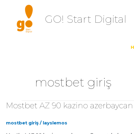
Ir
para
GO! Start Digital
o
conteúdo
mostbet giriş
Mostbet AZ 90 kazino azerbaycan
Mostbet
AZ
90
mostbet giriş
/
layslemos
kazino
azerbaycan