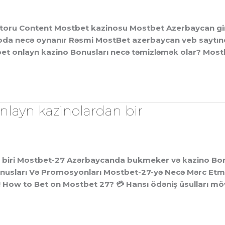
oru Content Mostbet kazinosu Mostbet Azerbaycan giri
inoda necə oynanır Rəsmi MostBet azerbaycan veb sayt
sbet onlayn kazino Bonusları necə təmizləmək olar? Mos
nlayn kazinolardan bir
an biri Mostbet-27 Azərbaycanda bukmeker və kazino 
usları Və Promosyonları Mostbet-27-yə Necə Mərc Etm
 How to Bet on Mostbet 27? 💳 Hansı ödəniş üsulları m