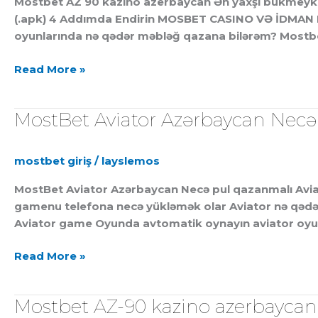
Mostbet AZ 90 kazino azerbaycan Ən yaxşı bukmeyke
Ən
(.apk) 4 Addımda Endirin MOSBET CASINO VƏ İDMAN 
yaxşı
oyunlarında nə qədər məbləğ qazana bilərəm? Mostbe
bukmeyker
rəsmi
Read More »
sayt
MostBet Aviator Azərbaycan Nec
MostBet
Aviator
Azərbaycan
mostbet giriş
/
layslemos
Necə
pul
MostBet Aviator Azərbaycan Necə pul qazanmalı Avia
qazanmal
gamenu telefona necə yükləmək olar Aviator nə qədər
Aviator game Oyunda avtomatik oynayın aviator oyu
Read More »
Mostbet AZ-90 kazino azerbaycan
Mostbet