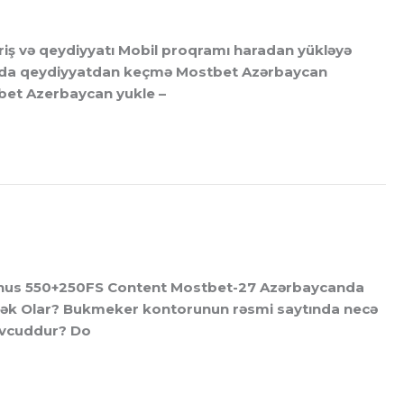
ş və qeydiyyatı Mobil proqramı haradan yükləyə
ında qeydiyyatdan keçmə Mostbet Azərbaycan
tbet Azerbaycan yukle –
Bonus 550+250FS Content Mostbet-27 Azərbaycanda
ək Olar? Bukmeker kontorunun rəsmi saytında necə
övcuddur? Do