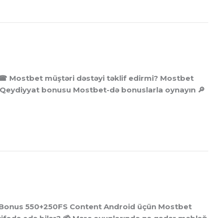
☎ Mostbet müştəri dəstəyi təklif edirmi? Mostbet
? Qeydiyyat bonusu Mostbet-də bonuslarla oynayın 🔎
 Bonus 550+250FS Content Android üçün Mostbet