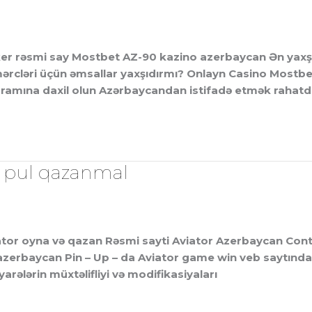
r rəsmi say Mostbet AZ-90 kazino azerbaycan Ən yaxş
ərcləri üçün əmsallar yaxşıdırmı? Onlayn Casino Mostbet 
ramına daxil olun Azərbaycandan istifadə etmək rahatd
ə pul qazanmal
tor oyna və qazan Rəsmi sayti Aviator Azerbaycan Con
zerbaycan Pin – Up – da Aviator game win veb saytınd
rələrin müxtəlifliyi və modifikasiyaları