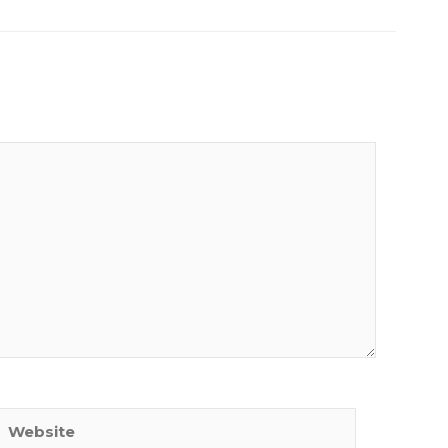
Website