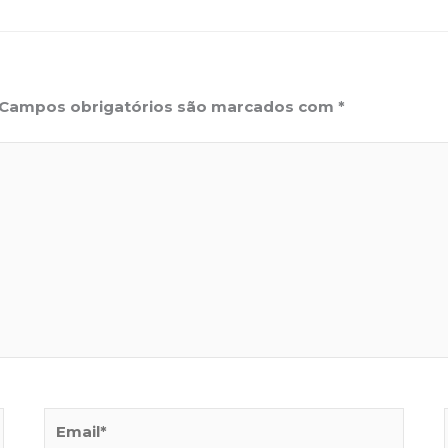
Campos obrigatórios são marcados com
*
Email*