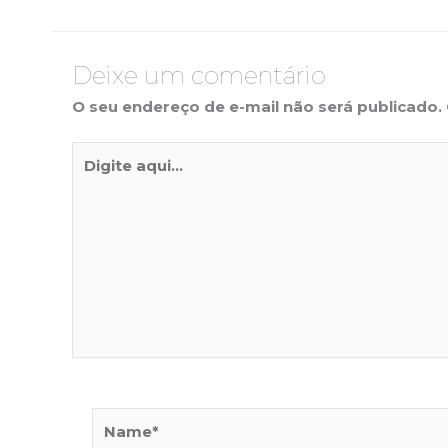
Deixe um comentário
O seu endereço de e-mail não será publicado.
Digite
aqui...
Name*