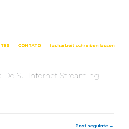
NTES
CONTATO
facharbeit schreiben lassen
ta De Su Internet Streaming”
Post seguinte
→