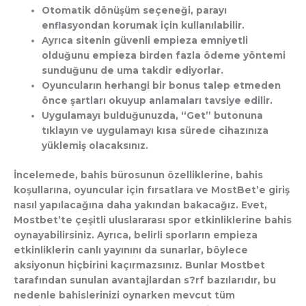
Otomatik dönüşüm seçeneği, parayı
enflasyondan korumak için kullanılabilir.
Ayrıca sitenin güvenli empieza emniyetli
olduğunu empieza birden fazla ödeme yöntemi
sunduğunu de uma takdir ediyorlar.
Oyuncuların herhangi bir bonus talep etmeden
önce şartları okuyup anlamaları tavsiye edilir.
Uygulamayı bulduğunuzda, “Get” butonuna
tıklayın ve uygulamayı kısa sürede cihazınıza
yüklemiş olacaksınız.
İncelemede, bahis bürosunun özelliklerine, bahis
koşullarına, oyuncular için fırsatlara ve MostBet’e giriş
nasıl yapılacağına daha yakından bakacağız. Evet,
Mostbet’te çeşitli uluslararası spor etkinliklerine bahis
oynayabilirsiniz. Ayrıca, belirli sporların empieza
etkinliklerin canlı yayınını da sunarlar, böylece
aksiyonun hiçbirini kaçırmazsınız. Bunlar Mostbet
tarafından sunulan avantajlardan s?rf bazılarıdır, bu
nedenle bahislerinizi oynarken mevcut tüm