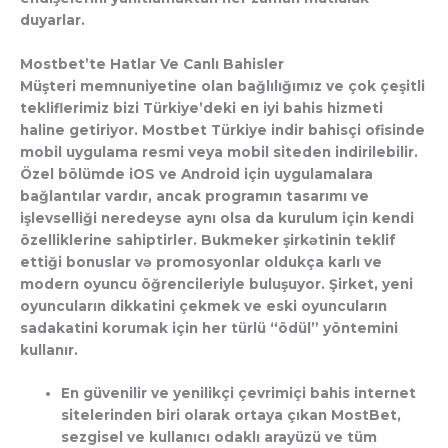
duyarlar.
Mostbet’te Hatlar Ve Canlı Bahisler
Müşteri memnuniyetine olan bağlılığımız ve çok çeşitli
tekliflerimiz bizi Türkiye’deki en iyi bahis hizmeti
haline getiriyor. Mostbet Türkiye indir bahisçi ofisinde
mobil uygulama resmi veya mobil siteden indirilebilir.
Özel bölümde iOS ve Android için uygulamalara
bağlantılar vardır, ancak programın tasarımı ve
işlevselliği neredeyse aynı olsa da kurulum için kendi
özelliklerine sahiptirler. Bukmeker şirkətinin teklif
ettiği bonuslar və promosyonlar oldukça karlı ve
modern oyuncu öğrencileriyle buluşuyor. Şirket, yeni
oyuncuların dikkatini çekmek ve eski oyuncuların
sadakatini korumak için her türlü “ödül” yöntemini
kullanır.
En güvenilir ve yenilikçi çevrimiçi bahis internet
sitelerinden biri olarak ortaya çıkan MostBet,
sezgisel ve kullanıcı odaklı arayüzü ve tüm