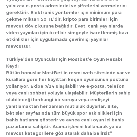
yalnızca e-posta adreslerini ve şifrelerini vermelerini
gerektirir. Elektronik yöntemler için minimum para
çekme miktarı 50 TL’dir, kripto para birimleri için
mevcut döviz kuruna bağlıdır. Evet, canlı yayınlarda
video yayınları için özel bir simgeyle işaretlenmiş bazı
etkinlikler için uygulamada çevrimiçi yayınlar
mevcuttur.
Türkiye’den Oyuncular Için Mostbet’e Oyun Hesabı
Kaydı
Bütün bonuslar MostBet’in resmi web sitesinde var ve
kurallara göre her kayıttan keçen oyuncunun postuna
yollanıyor. Ekibe 7/24 ulaşılabilir ve e-posta, telefon
veya canlı sohbet yoluyla ulaşılabilir. Müşterilerin sahip
olabileceği herhangi bir soruyu veya endişeyi
yanıtlamaktan her zaman mutluluk duyarlar. Site,
bêtisier sayfasında tüm büyük spor etkinlikleri için
bahis hatlarını gösterir ve ayrıca canlı oyun içi bahis
pazarlarına sahiptir. Arama işlevini kullanarak ya da
mevcut kategorilere göz atarak daha belirsiz”