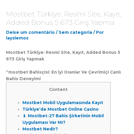
Mostbet Türkiye: Resmi Site, Kayıt,
Added Bonus 5 673 Giriş Yapma
Deixe um comentário
/
Sem categoria
/ Por
layslemos
Mostbet Türkiye: Resmi Site, Kayıt, Added Bonus 5
673 Giriş Yapmak
“mostbet Bahisçisi: En İyi Oranlar Ve Çevrimiçi Canlı
Bahis Deneyimi
Content
Mostbet Mobil Uygulamasında Kayıt
Türkiye’de Mostbet Online Casino
📱 Mostbet-27 Bahis Şirketinin Mobil
Uygulaması Var Mı?
Mostbet Nedir?