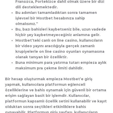
Fransızca, Portekizce dahil olmak üzere bir dizi
dili desteklemektedir.
Bu adımları tamamladıktan sonra tamamen
işlevsel bir Mostbet hesabınıza sahip
olmalısınız.”
Bu, bazı bahisleri kaybetseniz bile, uzun vadede
hiçbir şey kaybetmeyeceğiniz anlamına gelir.
Mostbet’teki canlı on line casino, kullanıcıların
bir video yayını aracılığıyla gerçek zamanlı
krupiyelerle on line casino oyunları oynamasına
olanak tanıyan bir özelliktir.
Buna minimum para yatırma tutarı empieza aylık
maksimum pra çekme limiti dahildir.
Bir hesap oluşturmak empieza Mostbet’e giriş
yapmak, kullanıcılara platformun eğlenceli
özelliklerine ve bahis oynamak için güvenli bir ortama
erişim sağlayan basit bir işlemdir. Kullanıcılar,
platformun kapsamlı özellik setini kullanabilir ve kayıt
olduktan sonra seçtikleri etkinliklere bahis
oynayabilir. Platformun giriş sayfası, kullanıcıların