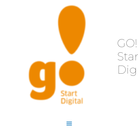
Ir
Menu
para
o
principal
conteúdo
GO!
Star
Digi