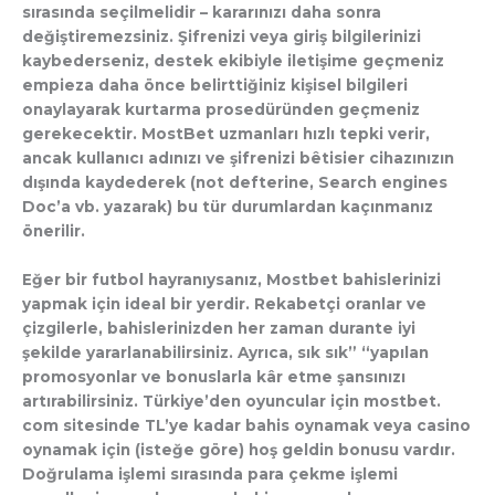
sırasında seçilmelidir – kararınızı daha sonra
değiştiremezsiniz. Şifrenizi veya giriş bilgilerinizi
kaybederseniz, destek ekibiyle iletişime geçmeniz
empieza daha önce belirttiğiniz kişisel bilgileri
onaylayarak kurtarma prosedüründen geçmeniz
gerekecektir. MostBet uzmanları hızlı tepki verir,
ancak kullanıcı adınızı ve şifrenizi bêtisier cihazınızın
dışında kaydederek (not defterine, Search engines
Doc’a vb. yazarak) bu tür durumlardan kaçınmanız
önerilir.
Eğer bir futbol hayranıysanız, Mostbet bahislerinizi
yapmak için ideal bir yerdir. Rekabetçi oranlar ve
çizgilerle, bahislerinizden her zaman durante iyi
şekilde yararlanabilirsiniz. Ayrıca, sık sık” “yapılan
promosyonlar ve bonuslarla kâr etme şansınızı
artırabilirsiniz. Türkiye’den oyuncular için mostbet.
com sitesinde TL’ye kadar bahis oynamak veya casino
oynamak için (isteğe göre) hoş geldin bonusu vardır.
Doğrulama işlemi sırasında para çekme işlemi