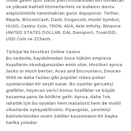
Önde gelen spor bahis platformlarından biri olmaktan
ve yüksek kaliteli hizmetlerimiz ve kullanıcı dostu
arayüzümüzle tanınmaktan gurur duyuyoruz. Tether,
Ripple, BitcoinCash, Dash, Dogecoin, Huobi Symbol,
HUSD, Casino Coin, TRON, ADA, Axie Infinity, Binance
UNITED STATES DOLLAR, DAI, Dexsport, TrueUSD,
USD Coin ve ZChash.
Türkiye’de Mostbet Online Casino
Bu nedenle, kaydolmadan önce hüküm empieza
koşullarını okuduğunuzdan emin olun. Mostbet ayrıca
Jacks or Much better, Aces and Encounters, Deuces
Wild ve daha fazlası gibi popüler video poker
oyunlarından bir seçki sunar. Bu oyunlar gerçekçi
grafikler, heyecan verici bonus özellikler ve büyük
kazanma şansı ile birlikte gelir. Ayrıca, daha ?ok
rahatlık için bu oyunları hem masaüstü hem de mobil
cihazlarda oynayabilirsiniz. Piyangolar, çevrimiçi
bahislerinizden uvant ödüller kazanmanın bir başka
harika yoludur.