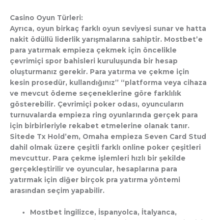
Casino Oyun Türleri:
Ayrıca, oyun birkaç farklı oyun seviyesi sunar ve hatta
nakit ödüllü liderlik yarışmalarına sahiptir. Mostbet’e
para yatırmak empieza çekmek için öncelikle
çevrimiçi spor bahisleri kuruluşunda bir hesap
oluşturmanız gerekir. Para yatırma ve çekme için
kesin prosedür, kullandığınız” “platforma veya cihaza
ve mevcut ödeme seçeneklerine göre farklılık
gösterebilir. Çevrimiçi poker odası, oyuncuların
turnuvalarda empieza ring oyunlarında gerçek para
için birbirleriyle rekabet etmelerine olanak tanır.
Sitede Tx Hold’em, Omaha empieza Seven Card Stud
dahil olmak üzere çeşitli farklı online poker çeşitleri
mevcuttur. Para çekme işlemleri hızlı bir şekilde
gerçekleştirilir ve oyuncular, hesaplarına para
yatırmak için diğer birçok pra yatırma yöntemi
arasından seçim yapabilir.
Mostbet İngilizce, İspanyolca, İtalyanca,