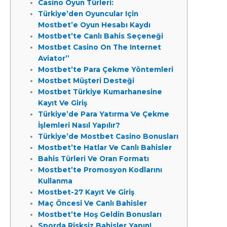
Casino Oyun Türleri:
Türkiye’den Oyuncular Için
Mostbet’e Oyun Hesabı Kaydı
Mostbet’te Canlı Bahis Seçeneği
Mostbet Casino On The Internet
Aviator”
Mostbet’te Para Çekme Yöntemleri
Mostbet Müşteri Desteği
Mostbet Türkiye Kumarhanesine
Kayıt Ve Giriş
Türkiye’de Para Yatırma Ve Çekme
İşlemleri Nasıl Yapılır?
Türkiye’de Mostbet Casino Bonusları
Mostbet’te Hatlar Ve Canlı Bahisler
Bahis Türleri Ve Oran Formatı
Mostbet’te Promosyon Kodlarını
Kullanma
Mostbet-27 Kayıt Ve Giriş
Maç Öncesi Ve Canlı Bahisler
Mostbet’te Hoş Geldin Bonusları
Sporda Risksiz Bahisler Yapın!