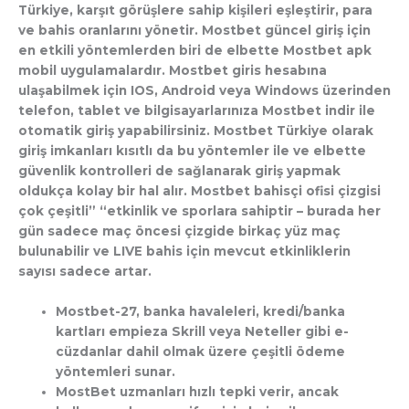
Türkiye, karşıt görüşlere sahip kişileri eşleştirir, para
ve bahis oranlarını yönetir. Mostbet güncel giriş için
en etkili yöntemlerden biri de elbette Mostbet apk
mobil uygulamalardır. Mostbet giris hesabına
ulaşabilmek için IOS, Android veya Windows üzerinden
telefon, tablet ve bilgisayarlarınıza Mostbet indir ile
otomatik giriş yapabilirsiniz. Mostbet Türkiye olarak
giriş imkanları kısıtlı da bu yöntemler ile ve elbette
güvenlik kontrolleri de sağlanarak giriş yapmak
oldukça kolay bir hal alır. Mostbet bahisçi ofisi çizgisi
çok çeşitli” “etkinlik ve sporlara sahiptir – burada her
gün sadece maç öncesi çizgide birkaç yüz maç
bulunabilir ve LIVE bahis için mevcut etkinliklerin
sayısı sadece artar.
Mostbet-27, banka havaleleri, kredi/banka
kartları empieza Skrill veya Neteller gibi e-
cüzdanlar dahil olmak üzere çeşitli ödeme
yöntemleri sunar.
MostBet uzmanları hızlı tepki verir, ancak