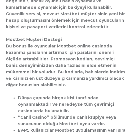
engellenir, ancak oyuncu bahis oynamak ve
kumarhanede oynamak için bakiyeyi kullanabilir.
Güvenlik servisi, mevcut Mostbet müşterisinin yeni bir
hesap oluşturmasını önlemek için mevcut oyuncuların
kişisel ve pasaport verilerini kontrol edecektir.
Mostbet Müşteri Desteği
Bu bonus ile oyuncular Mostbet online casinoda
kazanma şanslarını artırmak için paralarını önemli
ölçüde artırabilirler. Promosyon kodları, çevrimiçi
bahis deneyiminizden daha fazlasını elde etmenin
mükemmel bir yoludur. Bu kodlarla, bahislerde indirim
ve kârınızı en üst düzeye çıkarmanıza yardımcı olacak
diğer bonusları alabilirsiniz.
Dünya çapında birçok kişi tarafından
oynanmaktadır ve neredeyse tüm çevrimiçi
casinolarda bulunabilir.
“Canli Casino” bölümünde canlı krupiye veya
sunucunun olduğu Mostbet oyna vardır.
Evet, kullanıcılar Mostbet uygulamasının yanı sıra