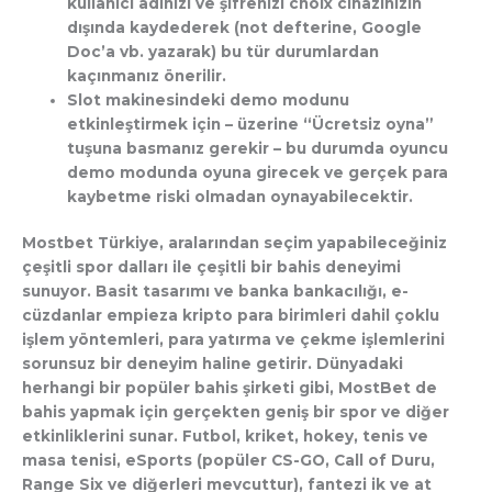
kullanıcı adınızı ve şifrenizi choix cihazınızın
dışında kaydederek (not defterine, Google
Doc’a vb. yazarak) bu tür durumlardan
kaçınmanız önerilir.
Slot makinesindeki demo modunu
etkinleştirmek için – üzerine “Ücretsiz oyna”
tuşuna basmanız gerekir – bu durumda oyuncu
demo modunda oyuna girecek ve gerçek para
kaybetme riski olmadan oynayabilecektir.
Mostbet Türkiye, aralarından seçim yapabileceğiniz
çeşitli spor dalları ile çeşitli bir bahis deneyimi
sunuyor. Basit tasarımı ve banka bankacılığı, e-
cüzdanlar empieza kripto para birimleri dahil çoklu
işlem yöntemleri, para yatırma ve çekme işlemlerini
sorunsuz bir deneyim haline getirir. Dünyadaki
herhangi bir popüler bahis şirketi gibi, MostBet de
bahis yapmak için gerçekten geniş bir spor ve diğer
etkinliklerini sunar. Futbol, ​​kriket, hokey, tenis ve
masa tenisi, eSports (popüler CS-GO, Call of Duru,
Range Six ve diğerleri mevcuttur), fantezi ik ve at