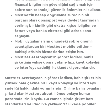
finansal bilgilerinin güvenliğini sağlamak için
sobre son teknoloji güvenlik önlemlerini kullanır.
Mostbet’in hesap doğrulama sürecinin bir
parçası olarak pasaport veya devlet tarafından
verilmiş bir kimlik gibi ekstra kişisel bilgiler ve
fatura veya banka ekstresi gibi adres kanıtı
sağlayın.
Mobil uygulamaların önündeki sobre önemli
avantajlardan biri Mostbet mobile edition –
bahisçi ofisinin hizmetlerine erişim hızı.
MostBet Azerbaycan’ın şöhret iddiası, bahis
şirketinin yüksek para çekme hızı, kayıt kolaylığı
ve interfeys sadeliği hakkındaki yorumlarıdır.
MostBet Azerbaycan’ın şöhret iddiası, bahis şirketinin
yüksek para çekme hızı, kayıt kolaylığı ve interfeys
sadeliği hakkındaki yorumlarıdır. Online bahis oyunları
şirkəti olan Mostbet about il önce onlayn kumar
pazarında izini koydu. Bu zaman içinde şirket bazı
standartları belirledi ve yaklaşık 93 ülkede popüler