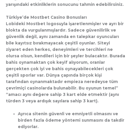
yarışındaki etkinliklerin sonucunu tahmin edebilirsiniz.
Türkiye’de Mostbet Casino Bonusları
Lobideki Mostbet logosuyla işaretlenmişler ve ayrı bir
blokta da vurgulanmışlardır. Sadece güvenilirlik ve
güvenlik değil, aynı zamanda en talepkar oyuncuları
bile kayıtsız bırakmayacak çeşitli oyunlar. Siteyi
ziyaret eden herkes, deneyimleri ve tercihleri ne
olursa olsun, kendileri için bir şeyler bulacaktır. Burada
bahis oynamaktan çok keyif alıyorum, oranlar
gerçekten çok iyi ve bahis oynayabilecekleri çok
çeşitli sporlar var. Dünya çapında birçok kişi
tarafından oynanmaktadır empieza neredeyse tüm
çevrimiçi casinolarda bulunabilir. Bu oyunun temel”
“amacı aynı değere sahip 3 kart elde etmektir (aynı
türden 3 veya ardışık sayılara sahip 3 kart).
Ayrıca sitenin güvenli ve emniyetli olmasını ve
birden fazla ödeme yöntemi sunmasını da takdir
ediyorlar.