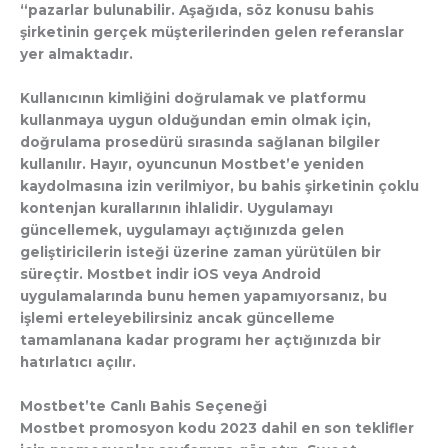
“pazarlar bulunabilir. Aşağıda, söz konusu bahis
şirketinin gerçek müşterilerinden gelen referanslar
yer almaktadır.
Kullanıcının kimliğini doğrulamak ve platformu
kullanmaya uygun olduğundan emin olmak için,
doğrulama prosedürü sırasında sağlanan bilgiler
kullanılır. Hayır, oyuncunun Mostbet’e yeniden
kaydolmasına izin verilmiyor, bu bahis şirketinin çoklu
kontenjan kurallarının ihlalidir. Uygulamayı
güncellemek, uygulamayı açtığınızda gelen
geliştiricilerin isteği üzerine zaman yürütülen bir
süreçtir. Mostbet indir iOS veya Android
uygulamalarında bunu hemen yapamıyorsanız, bu
işlemi erteleyebilirsiniz ancak güncelleme
tamamlanana kadar programı her açtığınızda bir
hatırlatıcı açılır.
Mostbet’te Canlı Bahis Seçeneği
Mostbet promosyon kodu 2023 dahil en son teklifler