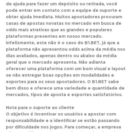
de ajuda para fazer um depósito ou retirada, você
pode entrar em contato com a equipe de suporte e
obter ajuda imediata. Muitos apostadores procuram
casas de apostas novatas no mercado em busca de
odds mais atrativas que as grandes e populares
plataformas presentes em nosso mercado.
Infelizmente, este não é o caso do B1.BET, já que a
plataforma não apresentou odds acima da média nos
dias avaliados, apenas dentro ou abaixo da média
geral que o mercado apresenta. Não adianta
oferecer uma plataforma com um bom visual e layout
se não entregar boas opções em modalidades e
esportes para os seus apostadores. O B1.BET sabe
bem disso e oferece uma variedade e quantidade de
mercados, tipos de aposta e esportes satisfatórios.
Nota para o suporte ao cliente
O objetivo é incentivar os usuários a apostar com
responsabilidade e a identificar se estão passando
por dificuldade nos jogos. Para começar, a empresa