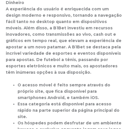
Dinheiro
A experiência do usuário é enriquecida com um
design moderno e responsivo, tornando a navegação
fácil tanto no desktop quanto em dispositivos
móveis. Além disso, a B1Bet investiu em recursos
inovadores, como transmissões ao vivo, cash out e
gráficos em tempo real, que elevam a experiência de
apostar a um novo patamar. A B1Bet se destaca pela
incrível variedade de esportes e eventos disponíveis
para apostas. De futebol a tênis, passando por
esportes eletrônicos e muito mais, os apostadores
têm inúmeras opções à sua disposição.
O acesso móvel é feito sempre através do
próprio site, que fica disponível para
smartphones Android, e também iOS.
Essa categoria está disponível para acesso
rápido na parte superior da página principal do
site.
Os hóspedes podem desfrutar de um ambiente