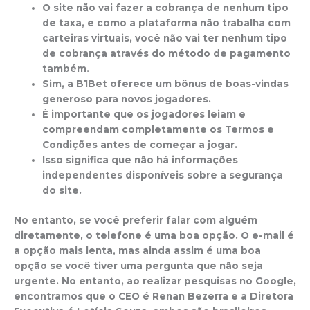
O site não vai fazer a cobrança de nenhum tipo
de taxa, e como a plataforma não trabalha com
carteiras virtuais, você não vai ter nenhum tipo
de cobrança através do método de pagamento
também.
Sim, a B1Bet oferece um bônus de boas-vindas
generoso para novos jogadores.
É importante que os jogadores leiam e
compreendam completamente os Termos e
Condições antes de começar a jogar.
Isso significa que não há informações
independentes disponíveis sobre a segurança
do site.
No entanto, se você preferir falar com alguém
diretamente, o telefone é uma boa opção. O e-mail é
a opção mais lenta, mas ainda assim é uma boa
opção se você tiver uma pergunta que não seja
urgente. No entanto, ao realizar pesquisas no Google,
encontramos que o CEO é Renan Bezerra e a Diretora