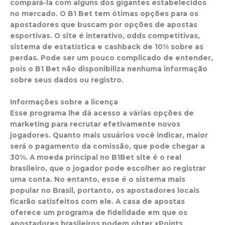
compará-la com alguns dos gigantes estabelecidos
no mercado. O B1 Bet tem ótimas opções para os
apostadores que buscam por opções de apostas
esportivas. O site é interativo, odds competitivas,
sistema de estatística e cashback de 10% sobre as
perdas. Pode ser um pouco complicado de entender,
pois o B1 Bet não disponibiliza nenhuma informação
sobre seus dados ou registro.
Informações sobre a licença
Esse programa lhe dá acesso a várias opções de
marketing para recrutar efetivamente novos
jogadores. Quanto mais usuários você indicar, maior
será o pagamento da comissão, que pode chegar a
30%. A moeda principal no B1Bet site é o real
brasileiro, que o jogador pode escolher ao registrar
uma conta. No entanto, esse é o sistema mais
popular no Brasil, portanto, os apostadores locais
ficarão satisfeitos com ele. A casa de apostas
oferece um programa de fidelidade em que os
apostadores brasileiros podem obter xPoints