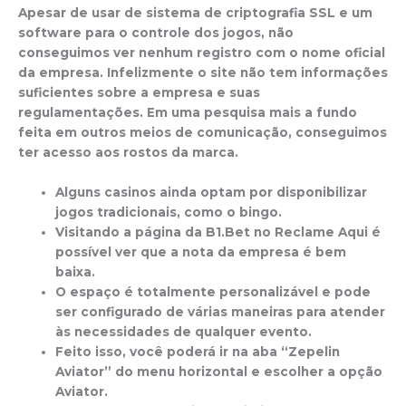
Apesar de usar de sistema de criptografia SSL e um
software para o controle dos jogos, não
conseguimos ver nenhum registro com o nome oficial
da empresa. Infelizmente o site não tem informações
suficientes sobre a empresa e suas
regulamentações. Em uma pesquisa mais a fundo
feita em outros meios de comunicação, conseguimos
ter acesso aos rostos da marca.
Alguns casinos ainda optam por disponibilizar
jogos tradicionais, como o bingo.
Visitando a página da B1.Bet no Reclame Aqui é
possível ver que a nota da empresa é bem
baixa.
O espaço é totalmente personalizável e pode
ser configurado de várias maneiras para atender
às necessidades de qualquer evento.
Feito isso, você poderá ir na aba “Zepelin
Aviator” do menu horizontal e escolher a opção
Aviator.