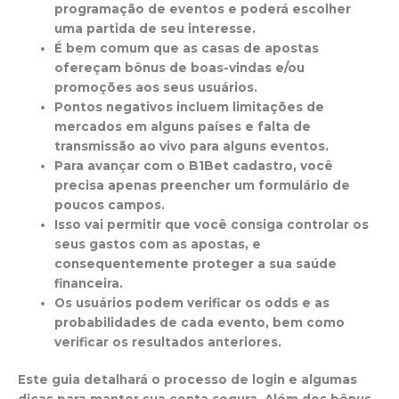
programação de eventos e poderá escolher
uma partida de seu interesse.
É bem comum que as casas de apostas
ofereçam bônus de boas-vindas e/ou
promoções aos seus usuários.
Pontos negativos incluem limitações de
mercados em alguns países e falta de
transmissão ao vivo para alguns eventos.
Para avançar com o B1Bet cadastro, você
precisa apenas preencher um formulário de
poucos campos.
Isso vai permitir que você consiga controlar os
seus gastos com as apostas, e
consequentemente proteger a sua saúde
financeira.
Os usuários podem verificar os odds e as
probabilidades de cada evento, bem como
verificar os resultados anteriores.
Este guia detalhará o processo de login e algumas