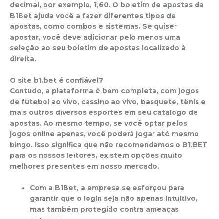
decimal, por exemplo, 1,60. O boletim de apostas da
B1Bet ajuda você a fazer diferentes tipos de
apostas, como combos e sistemas. Se quiser
apostar, você deve adicionar pelo menos uma
seleção ao seu boletim de apostas localizado à
direita.
O site b1.bet é confiável?
Contudo, a plataforma é bem completa, com jogos
de futebol ao vivo, cassino ao vivo, basquete, tênis e
mais outros diversos esportes em seu catálogo de
apostas. Ao mesmo tempo, se você optar pelos
jogos online apenas, você poderá jogar até mesmo
bingo. Isso significa que não recomendamos o B1.BET
para os nossos leitores, existem opções muito
melhores presentes em nosso mercado.
Com a B1Bet, a empresa se esforçou para
garantir que o login seja não apenas intuitivo,
mas também protegido contra ameaças