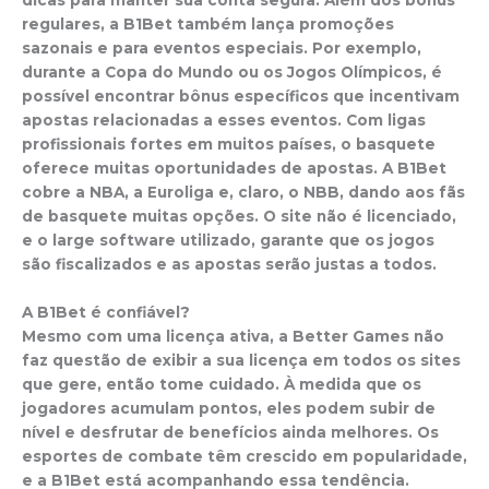
dicas para manter sua conta segura. Além dos bônus
regulares, a B1Bet também lança promoções
sazonais e para eventos especiais. Por exemplo,
durante a Copa do Mundo ou os Jogos Olímpicos, é
possível encontrar bônus específicos que incentivam
apostas relacionadas a esses eventos. Com ligas
profissionais fortes em muitos países, o basquete
oferece muitas oportunidades de apostas. A B1Bet
cobre a NBA, a Euroliga e, claro, o NBB, dando aos fãs
de basquete muitas opções. O site não é licenciado,
e o large software utilizado, garante que os jogos
são fiscalizados e as apostas serão justas a todos.
A B1Bet é confiável?
Mesmo com uma licença ativa, a Better Games não
faz questão de exibir a sua licença em todos os sites
que gere, então tome cuidado. À medida que os
jogadores acumulam pontos, eles podem subir de
nível e desfrutar de benefícios ainda melhores. Os
esportes de combate têm crescido em popularidade,
e a B1Bet está acompanhando essa tendência.