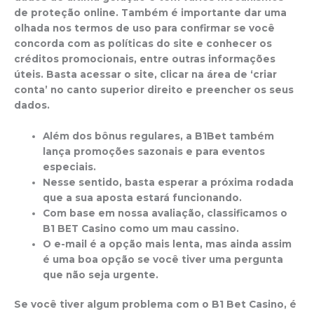
de proteção online. Também é importante dar uma
olhada nos termos de uso para confirmar se você
concorda com as políticas do site e conhecer os
créditos promocionais, entre outras informações
úteis. Basta acessar o site, clicar na área de ‘criar
conta’ no canto superior direito e preencher os seus
dados.
Além dos bônus regulares, a B1Bet também
lança promoções sazonais e para eventos
especiais.
Nesse sentido, basta esperar a próxima rodada
que a sua aposta estará funcionando.
Com base em nossa avaliação, classificamos o
B1 BET Casino como um mau cassino.
O e-mail é a opção mais lenta, mas ainda assim
é uma boa opção se você tiver uma pergunta
que não seja urgente.
Se você tiver algum problema com o B1 Bet Casino, é