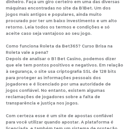
dinheiro. Faça um giro certeiro em uma das diversas
máquinas encontradas no site da B1Bet. Um dos
jogos mais antigos e populares, ainda muito
procurado por ter um baixo investimento e um alto
retorno. Leia todos os termos e condições e só
aceite caso seja vantajoso ao seu jogo.
Como funciona Roleta da Bet365? Curso Brisa na
Roleta vale a pena?
Depois de analisar o B1 Bet Casino, podemos dizer
que ele tem pontos positivos e negativos. Em relação
à segurança, o site usa criptografia SSL de 128 bits
para proteger as informações pessoais dos
jogadores e é licenciado por uma autoridade de
jogos confiável. No entanto, existem algumas
reclamações de jogadores sobre a falta de
transparência e justiça nos jogos.
Com certeza esse é um site de apostas confiável
para você utilizar quando apostar. A plataforma é
licenciada, e também tem um sistema de proteção