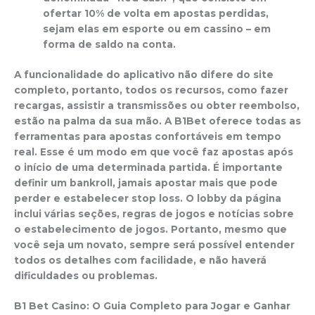
ofertar 10% de volta em apostas perdidas,
sejam elas em esporte ou em cassino – em
forma de saldo na conta.
A funcionalidade do aplicativo não difere do site
completo, portanto, todos os recursos, como fazer
recargas, assistir a transmissões ou obter reembolso,
estão na palma da sua mão. A B1Bet oferece todas as
ferramentas para apostas confortáveis em tempo
real. Esse é um modo em que você faz apostas após
o início de uma determinada partida. É importante
definir um bankroll, jamais apostar mais que pode
perder e estabelecer stop loss. O lobby da página
inclui várias seções, regras de jogos e notícias sobre
o estabelecimento de jogos. Portanto, mesmo que
você seja um novato, sempre será possível entender
todos os detalhes com facilidade, e não haverá
dificuldades ou problemas.
B1 Bet Casino: O Guia Completo para Jogar e Ganhar