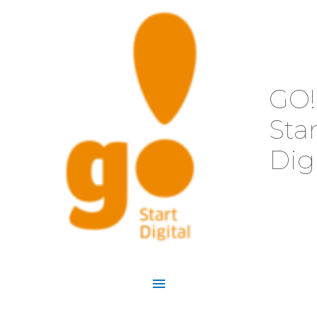
Ir
Menu
para
o
principal
conteúdo
GO!
Star
Digi