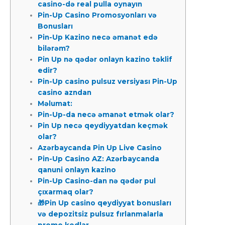
casino-də real pulla oynayın
Pin-Up Casino Promosyonları və
Bonusları
Pin-Up Kazino necə əmanət edə
bilərəm?
Pin Up nə qədər onlayn kazino təklif
edir?
Pin-Up casino pulsuz versiyası Pin-Up
casino azndan
Məlumat:
Pin-Up-da necə əmanət etmək olar?
Pin Up necə qeydiyyatdan keçmək
olar?
Azərbaycanda Pin Up Live Casino
Pin-Up Casino AZ: Azərbaycanda
qanuni onlayn kazino
Pin-Up Casino-dan nə qədər pul
çıxarmaq olar?
🎁Pin Up casino qeydiyyat bonusları
və depozitsiz pulsuz fırlanmalarla