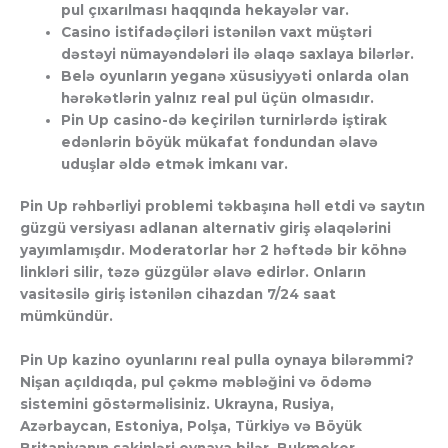
pul çıxarılması haqqında hekayələr var.
Casino istifadəçiləri istənilən vaxt müştəri
dəstəyi nümayəndələri ilə əlaqə saxlaya bilərlər.
Belə oyunların yeganə xüsusiyyəti onlarda olan
hərəkətlərin yalnız real pul üçün olmasıdır.
Pin Up casino-də keçirilən turnirlərdə iştirak
edənlərin böyük mükafat fondundan əlavə
uduşlar əldə etmək imkanı var.
Pin Up rəhbərliyi problemi təkbaşına həll etdi və saytın
güzgü versiyası adlanan alternativ giriş əlaqələrini
yayımlamışdır. Moderatorlar hər 2 həftədə bir köhnə
linkləri silir, təzə güzgülər əlavə edirlər. Onların
vasitəsilə giriş istənilən cihazdan 7/24 saat
mümkündür.
Pin Up kazino oyunlarını real pulla oynaya bilərəmmi?
Nişan açıldıqda, pul çəkmə məbləğini və ödəmə
sistemini göstərməlisiniz. Ukrayna, Rusiya,
Azərbaycan, Estoniya, Polşa, Türkiyə və Böyük