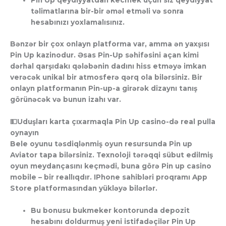
Pin Up qeydiyyatdan kecmek üçün siz qeydiyyat
təlimatlarına bir-bir əməl etməli və sonra
hesabınızı yoxlamalısınız.
Bənzər bir çox onlayn platforma var, amma ən yaxşısı
Pin Up kazinodur. Əsas Pin-Up səhifəsini açan kimi
dərhal qarşıdakı qələbənin dadını hiss etməyə imkan
verəcək unikal bir atmosferə qərq ola bilərsiniz. Bir
onlayn platformanın Pin-up-a girərək dizaynı tanış
görünəcək və bunun izahı var.
💵Uduşları karta çıxarmaqla Pin Up casino-də real pulla
oynayın
Bele oyunu təsdiqlənmiş oyun resursunda Pin up
Aviator tapa bilərsiniz. Texnoloji tərəqqi sübut edilmiş
oyun meydançasını keçmədi, buna görə Pin up casino
mobile – bir reallıqdır. IPhone sahibləri proqramı App
Store platformasından yükləyə bilərlər.
Bu bonusu bukmeker kontorunda depozit
hesabını doldurmuş yeni istifadəçilər Pin Up