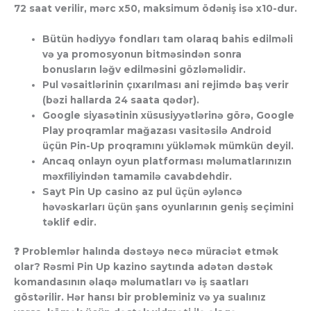
72 saat verilir, mərc x50, maksimum ödəniş isə x10-dur.
Bütün hədiyyə fondları tam olaraq bahis edilməli
və ya promosyonun bitməsindən sonra
bonusların ləğv edilməsini gözləməlidir.
Pul vəsaitlərinin çıxarılması ani rejimdə baş verir
(bəzi hallarda 24 saata qədər).
Google siyasətinin xüsusiyyətlərinə görə, Google
Play proqramlar mağazası vasitəsilə Android
üçün Pin-Up proqramını yükləmək mümkün deyil.
Ancaq onlayn oyun platforması məlumatlarınızın
məxfiliyindən tamamilə cavabdehdir.
Sayt Pin Up casino az pul üçün əyləncə
həvəskarları üçün şans oyunlarının geniş seçimini
təklif edir.
❓ Problemlər halında dəstəyə necə müraciət etmək
olar? Rəsmi Pin Up kazino saytında adətən dəstək
komandasının əlaqə məlumatları və iş saatları
göstərilir. Hər hansı bir probleminiz və ya sualınız