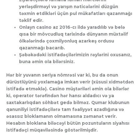
yerləşdirməyi və yarışın nəticələrini düzgün
təxmin etdikləri üçün pul mükafatları qazanmağı
təklif edir.
Onlayn casino az 2016-cı ildə yaradılıb və belə
qısa bir mövcudluq tarixində dünyanın müxtəlif
ölkələrində çoxmilyonluq azarkeş ordusu
qazanmağı bacarıb.
Şəbəkədəki istifadəçilərimizin rəylərini oxusanız,
buna əmin ola bilərsiniz.
Hər bir yuvanın seriya nömrəsi var ki, bu da onun
dürüstlüyünü yoxlamağa imkan verir (xüsusi xidmətdən
istifadə etməklə). Casino müştəriləri əmin ola bilərlər
ki, operator tərəfindən hər hansı aldadıcı və ya
saxtakarlıqdan söhbət gedə bilməz. Qumar klubunun
qanuniliyi istifadəçilərə tam fəaliyyət azadlığına və
əsassız bloklamanın olmamasına zəmanət verir.
Hesabın bloklana biləcəyi bütün pozuntuların siyahısı
istifadəçi müqaviləsində göstərilmişdir.