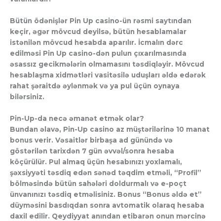
Bütün ödənişlər Pin Up casino-ün rəsmi saytından
keçir, əgər mövcud deyilsə, bütün hesablamalar
istənilən mövcud hesabda aparılır. İcmalın dərc
edilməsi Pin Up casino-dən pulun çıxarılmasında
əsassız gecikmələrin olmamasını təsdiqləyir. Mövcud
hesablaşma xidmətləri vasitəsilə uduşları əldə edərək
rahat şəraitdə əylənmək və ya pul üçün oynaya
bilərsiniz.
Pin-Up-da necə əmanət etmək olar?
Bundan əlavə, Pin-Up casino az müştərilərinə 10 manat
bonus verir. Vəsaitlər birbaşa ad günündə və
göstərilən tarixdən 7 gün əvvəl/sonra hesaba
köçürülür. Pul almaq üçün hesabınızı yoxlamalı,
şəxsiyyəti təsdiq edən sənəd təqdim etməli, “Profil”
bölməsində bütün sahələri doldurmalı və e-poçt
ünvanınızı təsdiq etməlisiniz. Bonus “Bonus əldə et”
düyməsini basdıqdan sonra avtomatik olaraq hesaba
daxil edilir. Qeydiyyat anından etibarən onun mərcinə