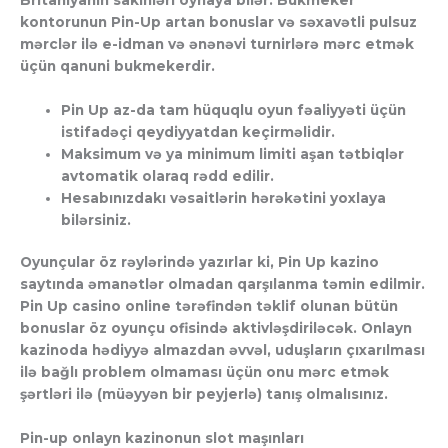
Britaniyanın sakinləri oynaya bilər. Bukmeker
kontorunun Pin-Up artan bonuslar və səxavətli pulsuz
mərclər ilə e-idman və ənənəvi turnirlərə mərc etmək
üçün qanuni bukmekerdir.
Pin Up az-da tam hüquqlu oyun fəaliyyəti üçün
istifadəçi qeydiyyatdan keçirməlidir.
Maksimum və ya minimum limiti aşan tətbiqlər
avtomatik olaraq rədd edilir.
Hesabınızdakı vəsaitlərin hərəkətini yoxlaya
bilərsiniz.
Oyunçular öz rəylərində yazırlar ki, Pin Up kazino
saytında əmanətlər olmadan qarşılanma təmin edilmir.
Pin Up casino online tərəfindən təklif olunan bütün
bonuslar öz oyunçu ofisində aktivləşdiriləcək. Onlayn
kazinoda hədiyyə almazdan əvvəl, uduşların çıxarılması
ilə bağlı problem olmaması üçün onu mərc etmək
şərtləri ilə (müəyyən bir peyjerlə) tanış olmalısınız.
Pin-up onlayn kazinonun slot maşınları