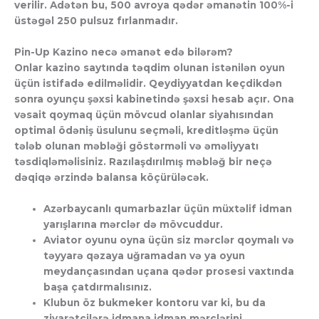
verilir. Adətən bu, 500 avroya qədər əmanətin 100%-i
üstəgəl 250 pulsuz fırlanmadır.
Pin-Up Kazino necə əmanət edə bilərəm?
Onlar kazino saytında təqdim olunan istənilən oyun
üçün istifadə edilməlidir. Qeydiyyatdan keçdikdən
sonra oyunçu şəxsi kabinetində şəxsi hesab açır. Ona
vəsait qoymaq üçün mövcud olanlar siyahısından
optimal ödəniş üsulunu seçməli, kreditləşmə üçün
tələb olunan məbləği göstərməli və əməliyyatı
təsdiqləməlisiniz. Razılaşdırılmış məbləğ bir neçə
dəqiqə ərzində balansa köçürüləcək.
Azərbaycanlı qumarbazlar üçün müxtəlif idman
yarışlarına mərclər də mövcuddur.
Aviator oyunu oyna üçün siz mərclər qoymalı və
təyyarə qəzaya uğramadan və ya oyun
meydançasından uçana qədər prosesi vaxtında
başa çatdırmalısınız.
Klubun öz bukmeker kontoru var ki, bu da
ziyarətçilərə idmana idman mərclərini