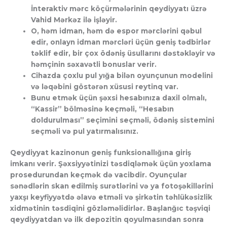
İnteraktiv mərc köçürmələrinin qeydiyyatı üzrə
Vahid Mərkəz ilə işləyir.
O, həm idman, həm də espor mərclərini qəbul
edir, onlayn idman mərcləri üçün geniş tədbirlər
təklif edir, bir çox ödəniş üsullarını dəstəkləyir və
həmçinin səxavətli bonuslar verir.
Cihazda çoxlu pul yığa bilən oyunçunun modelini
və ləqəbini göstərən xüsusi reytinq var.
Bunu etmək üçün şəxsi hesabınıza daxil olmalı,
“Kassir” bölməsinə keçməli, “Hesabın
doldurulması” seçimini seçməli, ödəniş sistemini
seçməli və pul yatırmalısınız.
Qeydiyyat kazinonun geniş funksionallığına giriş
imkanı verir. Şəxsiyyətinizi təsdiqləmək üçün yoxlama
prosedurundan keçmək də vacibdir. Oyunçular
sənədlərin skan edilmiş surətlərini və ya fotoşəkillərini
yaxşı keyfiyyətdə əlavə etməli və şirkətin təhlükəsizlik
xidmətinin təsdiqini gözləməlidirlər. Başlanğıc təşviqi
qeydiyyatdan və ilk depozitin qoyulmasından sonra