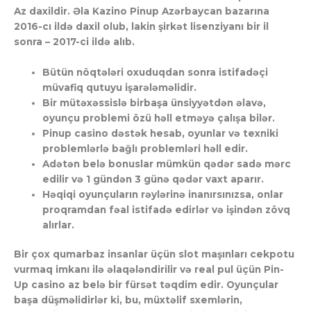
Az daxildir. Əla Kazino Pinup Azərbaycan bazarına
2016-cı ildə daxil olub, lakin şirkət lisenziyanı bir il
sonra – 2017-ci ildə alıb.
Bütün nöqtələri oxuduqdan sonra istifadəçi
müvafiq qutuyu işarələməlidir.
Bir mütəxəssislə birbaşa ünsiyyətdən əlavə,
oyunçu problemi özü həll etməyə çalışa bilər.
Pinup casino dəstək hesab, oyunlar və texniki
problemlərlə bağlı problemləri həll edir.
Adətən belə bonuslar mümkün qədər sadə mərc
edilir və 1 gündən 3 günə qədər vaxt aparır.
Həqiqi oyunçuların rəylərinə inanırsınızsa, onlar
proqramdan fəal istifadə edirlər və işindən zövq
alırlar.
Bir çox qumarbaz insanlar üçün slot maşınları cekpotu
vurmaq imkanı ilə əlaqələndirilir və real pul üçün Pin-
Up casino az belə bir fürsət təqdim edir. Oyunçular
başa düşməlidirlər ki, bu, müxtəlif sxemlərin,