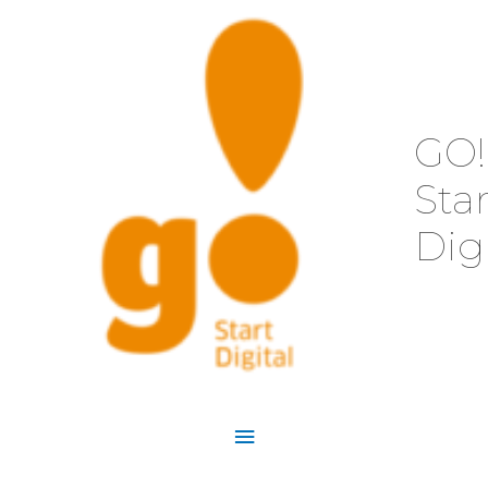
Ir
Menu
para
o
principal
conteúdo
GO!
Star
Digi