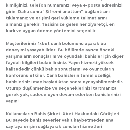
kimliğinizi, telefon numaranızı veya e-posta adresinizi
girin. Daha sonra “Şifremi unuttum” bağlantısını
tıklamanız ve erişimi geri yükleme talimatlarını
almanız gerekir. Tesisimize gelen her ziyaretçi, en
karlı ve uygun ödeme yöntemini seçebilir.
Müşterilerimiz 1xbet canlı bölümünü açarak bu
deneyimi yaşayabilirler. Bu bölümde ayrıca önceki
yarışmaların sonuçlarını ve oyundaki bahisler için diğer
faydalı bilgileri bulabilirsiniz. Yayın hizmeti yüksek
kalitededir çünkü bahis sonuçlarını ve oyuncuların
konforunu etkiler. Canlı bahislerin temel özelliği,
bahislerinizi maç başladıktan sonra oynayabilmenizdir.
Oturup düşünmenize ve seçeneklerinizi tartmanıza
gerek yok, sadece oyun devam ederken bahislerinizi
yapın!
Kullanıcıların Bahis Şirketi Xbet Hakkındaki Görüşleri
Bu sayede bahis severler vakit kaybetmeden ana
sayfaya erişim sağlayarak sunulan hizmetleri