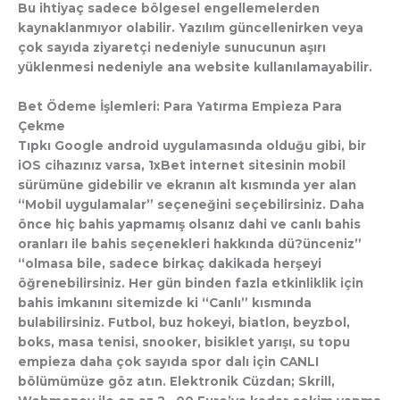
Bu ihtiyaç sadece bölgesel engellemelerden
kaynaklanmıyor olabilir. Yazılım güncellenirken veya
çok sayıda ziyaretçi nedeniyle sunucunun aşırı
yüklenmesi nedeniyle ana website kullanılamayabilir.
Bet Ödeme İşlemleri: Para Yatırma Empieza Para
Çekme
Tıpkı Google android uygulamasında olduğu gibi, bir
iOS cihazınız varsa, 1xBet internet sitesinin mobil
sürümüne gidebilir ve ekranın alt kısmında yer alan
“Mobil uygulamalar” seçeneğini seçebilirsiniz. Daha
önce hiç bahis yapmamış olsanız dahi ve canlı bahis
oranları ile bahis seçenekleri hakkında dü?ünceniz”
“olmasa bile, sadece birkaç dakikada herşeyi
öğrenebilirsiniz. Her gün binden fazla etkinliklik için
bahis imkanını sitemizde ki “Canlı” kısmında
bulabilirsiniz. Futbol, buz hokeyi, biatlon, beyzbol,
boks, masa tenisi, snooker, bisiklet yarışı, su topu
empieza daha çok sayıda spor dalı için CANLI
bölümümüze göz atın. Elektronik Cüzdan; Skrill,