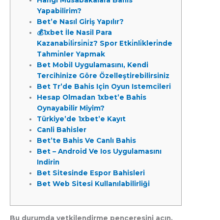
Hangi Müsabakalara Bahis
Yapabilirim?
Bet’e Nasıl Giriş Yapılır?
💰1xbet İle Nasil Para
Kazanabi̇li̇rsi̇ni̇z? Spor Etki̇nli̇kleri̇nde
Tahmi̇nler Yapmak
Bet Mobil Uygulamasını, Kendi
Tercihinize Göre Özelleştirebilirsiniz
Bet Tr’de Bahis Için Oyun Istemcileri
Hesap Olmadan 1xbet’e Bahis
Oynayabilir Miyim?
Türkiye’de 1xbet’e Kayıt
Canli Bahisler
Bet’te Bahis Ve Canlı Bahis
Bet – Android Ve Ios Uygulamasını
Indirin
Bet Sitesinde Espor Bahisleri
Bet Web Sitesi Kullanılabilirliği
Bu durumda yetkilendirme penceresini açın,