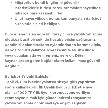
Müşteriler, kendi bilgilerini güvenilir
istatistiklerle birleştirerek tahminleri sayesinde
rahatça para kazanabilirler.
Unutmayın yüksek bonus kampanyaları da 1xbet
sitesinde sizleri bekliyor.
Güncellenen alan adresini tarayıcınıza yazdıktan sonra
oldukça basit bir şekilde hesaba erişim sağlarsınız.
Kendinizi dolandırıcıların eylemlerinden korumak için,
depozitonuzu yalnızca 1xbet resmi web sitesinde
veya uygulamada yenilemeniz gerekir. Diğer
kaynaklardan gelen bağlantıların kullanılması güvenli
değildir.
Bc 1xbet Tr’deki Bahisler
Tabii ki, tüm işlevler yalnızca siteye giriş yaptıktan
sonra kullanılabilir. İlk Üyelik Bonusu; 1xbet’e üye
olanlar 1000 TRY ilk üyelik promosyonu veriliyor.
Promosyon almak için güncel adresi tarayıcınıza
yazdıktan sonra choix sayfaya erişim sağlayın.