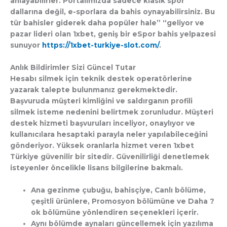
anlayabilirler. Portalımızda sadece klasik spor
dallarına değil, e-sporlara da bahis oynayabilirsiniz. Bu
tür bahisler giderek daha popüler hale” “geliyor ve
pazar lideri olan 1xbet, geniş bir eSpor bahis yelpazesi
sunuyor
https://1xbet-turkiye-slot.com/
.
Anlık Bildirimler Sizi Güncel Tutar
Hesabı silmek için teknik destek operatörlerine
yazarak talepte bulunmanız gerekmektedir.
Başvuruda müşteri kimliğini ve saldırganın profili
silmek isteme nedenini belirtmek zorunludur. Müşteri
destek hizmeti başvuruları inceliyor, onaylıyor ve
kullanıcılara hesaptaki parayla neler yapılabileceğini
gönderiyor. Yüksek oranlarla hizmet veren 1xbet
Türkiye güvenilir bir sitedir. Güvenilirliği denetlemek
isteyenler öncelikle lisans bilgilerine bakmalı.
Ana gezinme çubuğu, bahisçiye, Canlı bölüme,
çeşitli ürünlere, Promosyon bölümüne ve Daha ?
ok bölümüne yönlendiren seçenekleri içerir.
Aynı bölümde aynaları güncellemek için yazılıma