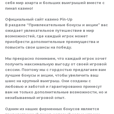
себя мир азарта и больших выигрышей вместе с
пинап казино!
Официальный сайт казино Pin-Up
В разделе “Привлекательные бонусы и акции” вас
ожидает увлекательное путешествие в мир
возможностей, где каждый игрок может
приобрести дополнительные преимущества и
повысить свои шансы на победу.
Мы прекрасно понимаем, что каждый игрок хочет
получить максимальную выгоду от своей игровой
сессии. Поэтому мы с гордостью предлагаем вам
лучшие бонусы и акции, чтобы увеличить ваш
шанс на крупный выигрыш. Они созданы с
любовью и заботой и гарантированно принесут
вам не только дополнительные возможности, но и
незабываемый игровой опыт.
Одним из наших фирменных бонусов является