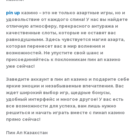
pin up
казино – это не только азартные игры, но и
удовольствие от каждого спина! У нас вы найдете
отличную атмосферу, прекрасного антуража и
качественные слоты, которые не оставят вас
равнодушными. Здесь чувствуется магия азарта,
которая перенесет вас в мир волнения и
возможностей. Не упустите свой шанс и
присоединяйтесь к поклонникам пин ап казино
уже сейчас!
Заведите аккаунт в пин ап казино и подарите себе
яркие эмоции и незабываемые впечатления. Вас
ждет широкий выбор игр, щедрые бонусы,
удобный интерфейс и многое другое! У вас есть
все возможности для успеха, вам лишь нужно
решиться и начать играть вместе с пинап казино
прямо сейчас!
Пин Ап Казахстан