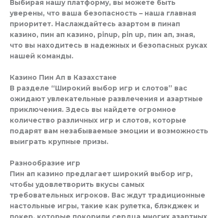
Выбирая нашу платформу, вы можете быть
уверены, что ваша безопасность – наша главная
приоритет. Наслаждайтесь азартом в пинап
казино, пин ап казино, pinup, pin up, пин ап, зная,
что вы находитесь в надежных и безопасных руках
нашей команды.
Казино Пин Ап в Казахстане
В разделе “Широкий выбор игр и слотов” вас
ожидают увлекательные развлечения и азартные
приключения. Здесь вы найдете огромное
количество различных игр и слотов, которые
подарят вам незабываемые эмоции и возможность
выиграть крупные призы.
Разнообразие игр
Пин ап казино предлагает широкий выбор игр,
чтобы удовлетворить вкусы самых
требовательных игроков. Вас ждут традиционные
настольные игры, такие как рулетка, блэкджек и
покер, которые покорили сердца многих азартных