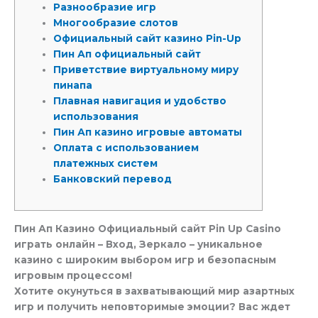
Разнообразие игр
Многообразие слотов
Официальный сайт казино Pin-Up
Пин Ап официальный сайт
Приветствие виртуальному миру
пинапа
Плавная навигация и удобство
использования
Пин Ап казино игровые автоматы
Оплата с использованием
платежных систем
Банковский перевод
Пин Ап Казино Официальный сайт Pin Up Casino
играть онлайн – Вход, Зеркало – уникальное
казино с широким выбором игр и безопасным
игровым процессом!
Хотите окунуться в захватывающий мир азартных
игр и получить неповторимые эмоции? Вас ждет