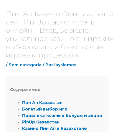
Пин Ап Казино Официальный
сайт Pin Up Casino играть
онлайн – Вход, Зеркало –
уникальное казино с широким
выбором игр и безопасным
игровым процессом!
/
Sem categoria
/ Por
layslemos
Содержимое
Пин Ап Казахстан
Богатый выбор игр
Привлекательные бонусы и акции
PinUp Казахстан
Казино Пин Ап в Казахстане