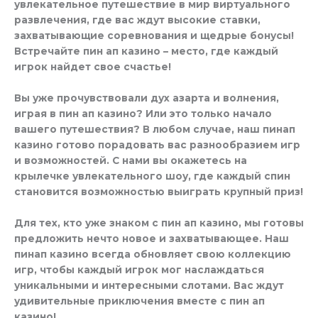
увлекательное путешествие в мир виртуального
развлечения, где вас ждут высокие ставки,
захватывающие соревнования и щедрые бонусы!
Встречайте пин ап казино – место, где каждый
игрок найдет свое счастье!
Вы уже прочувствовали дух азарта и волнения,
играя в пин ап казино? Или это только начало
вашего путешествия? В любом случае, наш пинап
казино готово порадовать вас разнообразием игр
и возможностей. С нами вы окажетесь на
крылечке увлекательного шоу, где каждый спин
становится возможностью выиграть крупный приз!
Для тех, кто уже знаком с пин ап казино, мы готовы
предложить нечто новое и захватывающее. Наш
пинап казино всегда обновляет свою коллекцию
игр, чтобы каждый игрок мог наслаждаться
уникальными и интересными слотами. Вас ждут
удивительные приключения вместе с пин ап
казино!