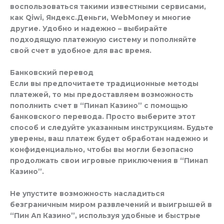
воспользоваться такими известными сервисами,
как Qiwi, Яндекс.Деньги, WebMoney и многие
другие. Удобно и надежно – выбирайте
подходящую платежную систему и пополняйте
свой счет в удобное для вас время.
Банковский перевод
Если вы предпочитаете традиционные методы
платежей, то мы предоставляем возможность
пополнить счет в “Пинап Казино” с помощью
банковского перевода. Просто выберите этот
способ и следуйте указанным инструкциям. Будьте
уверены, ваш платеж будет обработан надежно и
конфиденциально, чтобы вы могли безопасно
продолжать свои игровые приключения в “Пинап
Казино”.
Не упустите возможность насладиться
безграничным миром развлечений и выигрышей в
“Пин Ап Казино”, используя удобные и быстрые