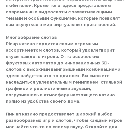
любителей. Кроме того, здесь представлены
современные видеослоты с захватывающими
темами и особыми функциями, которые позволят
вам окунуться в мир виртуальных приключений.
Многообразие слотов
Pinup казино гордится своим огромным
ассортиментом слотов, который удовлетворит
вкусы каждого игрока. От классических
фруктовых автоматов до инновационных 3D-
слотов с высокими выигрышными комбинациями,
здесь найдется что-то для всех. Вы сможете
насладиться увлекательным геймплеем, стильной
графикой и реалистичными звуками,
погрузившись в атмосферу настоящего казино
прямо из удобства своего дома.
Пин ап казино предоставляет широкий выбор
разнообразных игр и слотов, чтобы каждый игрок
мог найти что-то по своему вкусу. Откройте для