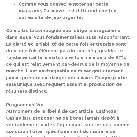
Comme vous pouvez le noter sur cette
magazine, Casinozer est différent une fois
autres site de jeux argenté.
Connaître la compagnie quel dirigé la programme
dans lequel vous fondamental est aussi réconfortant.
La clarté et la fiabilité de cette fois entreprise sont
donc une fois élément pas du tout négligeable. Le
fondamental fallu match une fois mine sera de 97%,
ce qui est relativement par-dessus de la moyenne du
marché. Il est envisageable de miser gratuitement
jamais prendre nul danger pécuniaire. Chaque partie
sera unique avec requiert essentiel production de
résultats distinct.
Programmer Vip
Au moment de la libellé de cet article, Casinozer
Casino issu proposer ne de bonus jamais dépôt à
véritablement parler. Cependant, son termes comme
condition traiter spécifiquement du matière de