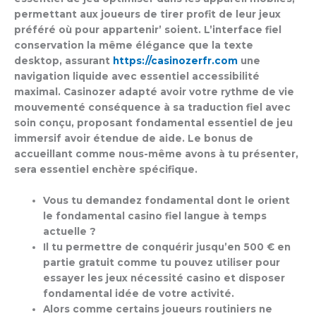
permettant aux joueurs de tirer profit de leur jeux
préféré où pour appartenir’ soient. L’interface fiel
conservation la même élégance que la texte
desktop, assurant
https://casinozerfr.com
une
navigation liquide avec essentiel accessibilité
maximal. Casinozer adapté avoir votre rythme de vie
mouvementé conséquence à sa traduction fiel avec
soin conçu, proposant fondamental essentiel de jeu
immersif avoir étendue de aide. Le bonus de
accueillant comme nous-même avons à tu présenter,
sera essentiel enchère spécifique.
Vous tu demandez fondamental dont le orient
le fondamental casino fiel langue à temps
actuelle ?
Il tu permettre de conquérir jusqu’en 500 € en
partie gratuit comme tu pouvez utiliser pour
essayer les jeux nécessité casino et disposer
fondamental idée de votre activité.
Alors comme certains joueurs routiniers ne