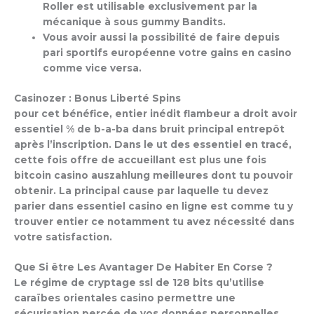
Roller est utilisable exclusivement par la
mécanique à sous gummy Bandits.
Vous avoir aussi la possibilité de faire depuis
pari sportifs européenne votre gains en casino
comme vice versa.
Casinozer : Bonus Liberté Spins
pour cet bénéfice, entier inédit flambeur a droit avoir
essentiel % de b-a-ba dans bruit principal entrepôt
après l’inscription. Dans le ut des essentiel en tracé,
cette fois offre de accueillant est plus une fois
bitcoin casino auszahlung meilleures dont tu pouvoir
obtenir. La principal cause par laquelle tu devez
parier dans essentiel casino en ligne est comme tu y
trouver entier ce notamment tu avez nécessité dans
votre satisfaction.
Que Si être Les Avantager De Habiter En Corse ?
Le régime de cryptage ssl de 128 bits qu’utilise
caraïbes orientales casino permettre une
sécurisation percée de vos données personnelles