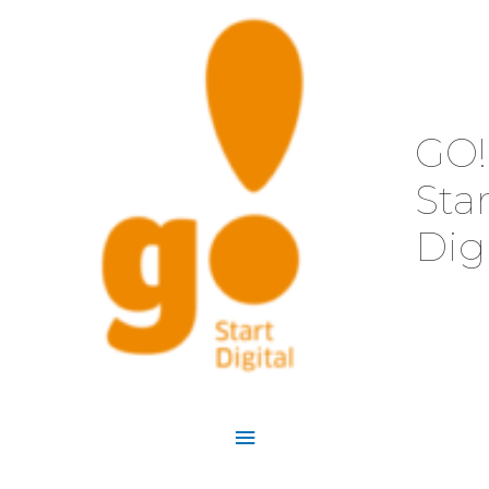
Ir
Menu
para
o
principal
conteúdo
GO!
Star
Digi